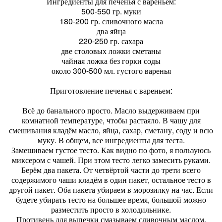
Ингредиенты для печенья с вареньем:
500-550 гр. муки
180-200 гр. сливочного масла
два яйца
220-250 гр. сахара
две столовых ложки сметаны
чайная ложка без горки соды
около 300-500 мл. густого варенья
Приготовление печенья с вареньем:
Всё до банального просто. Масло выдерживаем при
комнатной температуре, чтобы растаяло. В чашу для
смешивания кладём масло, яйца, сахар, сметану, соду и всю
муку. В общем, все ингредиенты для теста.
Замешиваем густое тесто. Как видно по фото, я пользуюсь
миксером с чашей. При этом тесто легко замесить руками.
Берём два пакета. От четвёртой части до трети всего
содержимого чаши кладём в один пакет, остальное тесто в
другой пакет. Оба пакета убираем в морозилку на час. Если
будете убирать тесто на большее время, большой можно
разместить просто в холодильнике.
Противень для выпечки смазываем сливочным маслом.