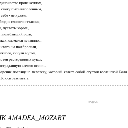
 одиночестве прокаженном,
е смогу быть влюбленным,
 себе - не нужен,
бездне слепого отчаяния,
, пустоты король,
р, позабывший роль,
тках, сломался нечаянно...
итого, на пол бросили,
жного, кинули в угол,
сотен растерзанных кукол,
страданную элегию осени...
творение посвящено человеку, который являет собой сгусток вселенской Боли.
.Боюсь результата
ИК AMADEA_MOZART
бря 2007 г. 14:34
+ в цитатник