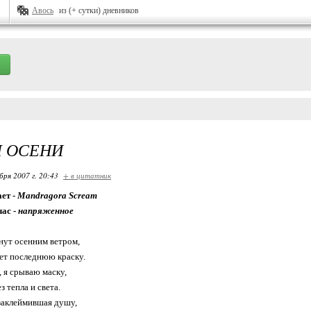
Авось
из (+ сутки) дневников
 ОСЕНИ
бря 2007 г. 20:43
+ в цитатник
ет -
Mandragora Scream
час -
напряженное
нут осенним ветром,
ет последнюю краску.
ь, я срываю маску,
 тепла и света.
 заклеймившая душу,