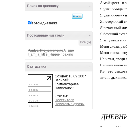
А мой крест - в
Поиск по дневнику
-
Я уже никогда н
Я уже никому - и
Я потерянный в 
в этом дневнике
Я печальный мим
Я безликий акте
Постоянные читатели
-
Я запутался в ни
Все (6)
Меня снова, разб
PantJa
The_paranoiac
Ajisine
Меня снова, нену
I_am_a_little_Hippie
hoaxing
Но и там, среди 
Напишу мною вы
Статистика
-
P.S.: это стихо
Создан: 18.09.2007
затаив дыхание..
Записей:
Комментариев:
Написано: 6
Отчеты:
Посетители
Поисковые фразы
ДНЕВН
Вторник, 18 Сентя