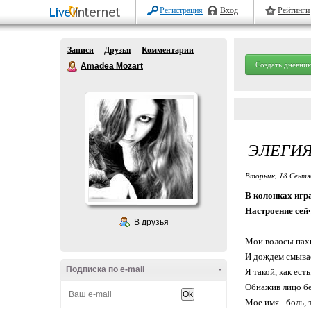
Регистрация
Вход
Рейтинги
Записи
Друзья
Комментарии
Создать дневник
Amadea Mozart
ЭЛЕГИЯ
Вторник, 18 Сентя
В колонках игра
Настроение сей
В друзья
Мои волосы пах
И дождем смыва
Подписка по e-mail
-
Я такой, как ест
Обнажив лицо без
Мое имя - боль,