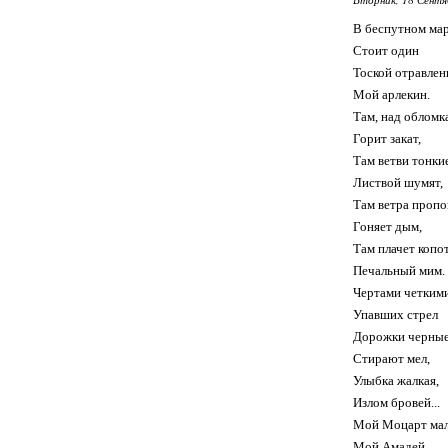
В беспутном ма
Стоит один
Тоской отравле
Мой арлекин.
Там, над обломк
Горит закат,
Там ветви тонки
Листвой шумят,
Там ветра пропо
Гоняет дым,
Там плачет копо
Печальный мим.
Чертами четким
Упавших стрел
Дорожки черны
Стирают мел,
Улыбка жалкая,
Излом бровей...
Мой Моцарт мал
Мой Амадей...