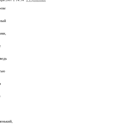
реве
нный
ами,
е
ведь
тью
и
е
енький,