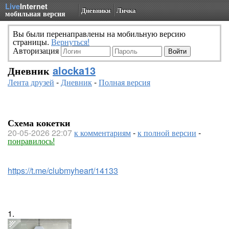
Live
Internet
Дневники
Личка
мобильная версия
Вы были перенаправлены на мобильную версию
страницы.
Вернуться!
Авторизация
Дневник
alocka13
Лента друзей
-
Дневник
-
Полная версия
Схема кокетки
20-05-2026 22:07
к комментариям
-
к полной версии
-
понравилось!
https://t.me/clubmyheart/14133
1.