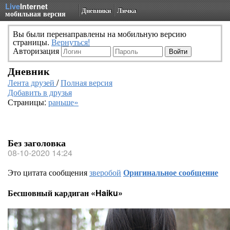
Live
Internet
Дневники
Личка
мобильная версия
Вы были перенаправлены на мобильную версию
страницы.
Вернуться!
Авторизация
Дневник
Лента друзей
/
Полная версия
Добавить в друзья
Страницы:
раньше»
Без заголовка
08-10-2020 14:24
Это цитата сообщения
зверобой
Оригинальное сообщение
Бесшовный кардиган «Haiku»