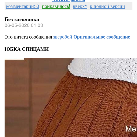
комментарии: 0
понравилось!
вверх^
к полной версии
Без заголовка
06-05-2020 01:03
Это цитата сообщения
зверобой
Оригинальное сообщение
ЮБКА СПИЦАМИ