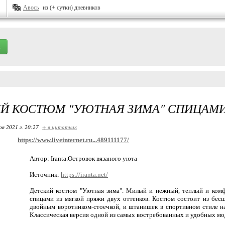
Авось
из (+ сутки) дневников
Й КОСТЮМ "УЮТНАЯ ЗИМА" СПИЦАМ
ря 2021 г. 20:27
+ в цитатник
https://www.liveinternet.ru...489111177/
Автор: Iranta.Островок вязаного уюта
Источник:
https://iranta.net/
Детский костюм "Уютная зима". Милый и нежный, теплый и ком
спицами из мягкой пряжи двух оттенков. Костюм состоит из бесш
двойным воротником-стоечкой, и штанишек в спортивном стиле н
Классическая версия одной из самых востребованных и удобных мо