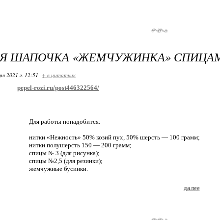
АЯ ШАПОЧКА «ЖЕМЧУЖИНКА» СПИЦА
ря 2021 г. 12:51
+ в цитатник
pepel-rozi.ru/post446322564/
Для работы понадобится:
нитки «Нежность» 50% козий пух, 50% шерсть — 100 грамм;
нитки полушерсть 150 — 200 грамм;
спицы № 3 (для рисунка);
спицы №2,5 (для резинки);
жемчужные бусинки.
далее