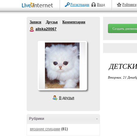
Регистрация
Вход
Рейтинги
Записи
Друзья
Комментарии
Создать дневник
aliska20067
ДЕТСКИ
Вторник, 21 Декаб
В друзья
Рубрики
-
вязание спицами
(81)