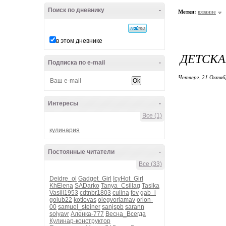
Поиск по дневнику
-
Метки:
вязание
в этом дневнике
ДЕТСК
Подписка по e-mail
-
Четверг, 21 Октяб
Интересы
-
Все (1)
кулинария
Постоянные читатели
-
Все (33)
Deidre_ol
Gadget_Girl
IcyHot_Girl
KhElena
SADarko
Tanya_Csillag
Tasika
Vasili1953
cdtnbr1803
culina
fov
gab_i
golub22
kotlovas
olegvorlamav
orion-
00
samuel_steiner
sanjspb
sarann
solyavr
Аленка-777
Весна_Всегда
Кулинар-конструктор