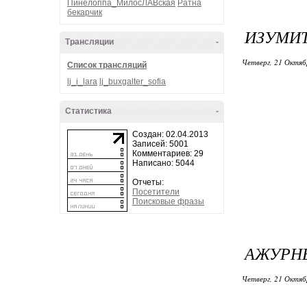
Пинелоппа_МилосЛАВская
Ратна
бекарчик
ИЗУМИТ
Трансляции
-
Четверг, 21 Октяб
Список трансляций
lj_i_lara
lj_buxgalter_sofia
Статистика
-
Создан: 02.04.2013
Записей: 5001
Комментариев: 29
Написано: 5044
Отчеты:
Посетители
Поисковые фразы
АЖУРНЫ
Четверг, 21 Октяб