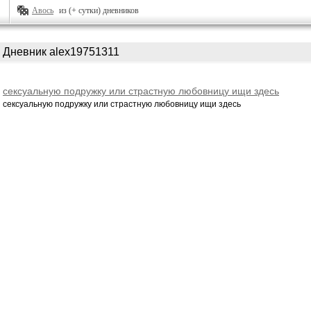
Авось
из (+ сутки) дневников
Дневник alex19751311
сексуальную подружку или страстную любовницу ищи здесь
сексуальную подружку или страстную любовницу ищи здесь