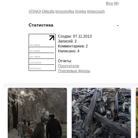
Все (6)
ATIAKA
Okkulta
broosni4ka
llogika
triplecrash
Статистика
-
Создан: 07.11.2013
Записей: 2
Комментариев: 2
Написано: 4
Отчеты:
Посетители
Поисковые фразы