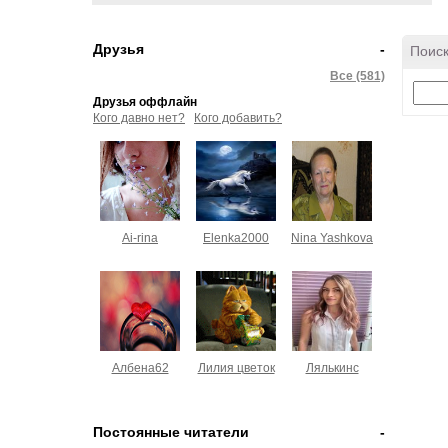
Друзья
-
Поиск
Все (581)
Друзья оффлайн
Кого давно нет?
Кого добавить?
Ai-rina
Elenka2000
Nina Yashkova
Албена62
Лилия цветок
Лялькинс
Постоянные читатели
-