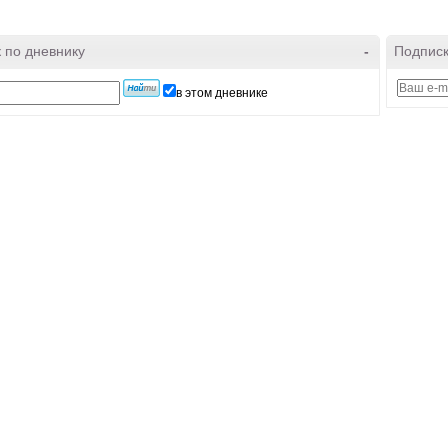
 по дневнику
-
Подписк
в этом дневнике