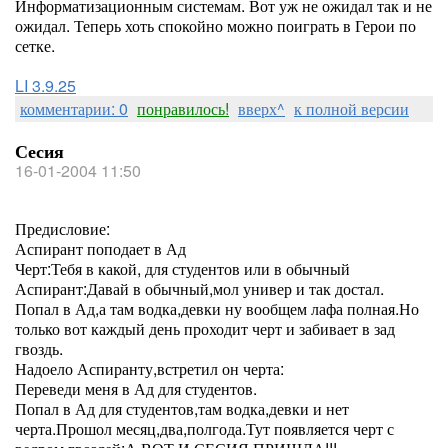
Информатизационным системам. Вот уж не ожидал так и не
ожидал. Теперь хоть спокойно можно поиграть в Герои по
сетке.
LI 3.9.25
комментарии: 0
понравилось!
вверх^
к полной версии
Сесия
16-01-2004 11:50
Предисловие:
Аспирант поподает в Ад
Черт:Тебя в какой, для студентов или в обычный
Аспирант:Давай в обычный,мол универ и так достал.
Попал в Ад,а там водка,девки ну вообщем лафа полная.Но
только вот каждый день проходит черт и забивает в зад
гвоздь.
Надоело Аспиранту,встретил он черта:
Переведи меня в Ад для студентов.
Попал в Ад для студентов,там водка,девки и нет
черта.Прошол месяц,два,полгода.Тут появляется черт с