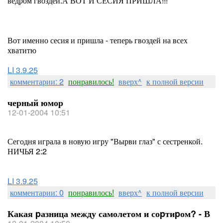
ведром гвоздей:А ВОТ И СЕСИЯ ПРИШЛА!!!
Вот именно сесия и пришла - теперь гвоздей на всех
хватитю
LI 3.9.25
комментарии: 2
понравилось!
вверх^
к полной версии
черный юмор
12-01-2004 10:51
Сегодня играла в новую игру "Вырви глаз" с сестренкой.
НИЧЬЯ 2:2
LI 3.9.25
комментарии: 0
понравилось!
вверх^
к полной версии
Какая pазница между самолетом и соpтиpом? - В