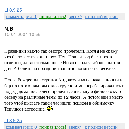
LI 3.9.25
комментарии: 1
понравилось!
вверх^
к полной версии
N.B.
10-01-2004 10:55
Праздники как-то так быстро пролетели. Хотя я не скажу
что было все из вон плохо. Нет. Новый год был просто
отлично, да вот только после Нового года я заболел на три
дня. А болеть на праздники занятие понятно не веселое.
После Рождества встретил Андрюху и мы с начала пошли в
бар но потом нам там стало грусно и мы перебазировались в
подезд дома после чего провели длительную филосовскую
беседу на различные темы до 12 часов. А потом еще вместо
того чтоб вызвать такси час ишли пешком в обнимочку
Текущее настроение:
LI 3.9.25
комментарии: 0
понравилось!
вверх^
к полной версии