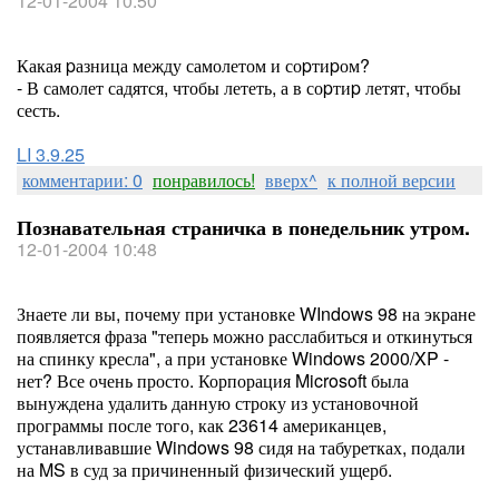
12-01-2004 10:50
Какая pазница между самолетом и соpтиpом?
- В самолет садятся, чтобы лететь, а в соpтиp летят, чтобы
сесть.
LI 3.9.25
комментарии: 0
понравилось!
вверх^
к полной версии
Познавательная страничка в понедельник утром.
12-01-2004 10:48
Знаете ли вы, почему при установке WIndows 98 на экране
появляется фраза "теперь можно расслабиться и откинуться
на спинку кресла", а при установке Windows 2000/XP -
нет? Все очень просто. Корпорация Microsoft была
вынуждена удалить данную строку из установочной
программы после того, как 23614 американцев,
устанавливавшие Windows 98 сидя на табуретках, подали
на MS в суд за причиненный физический ущерб.