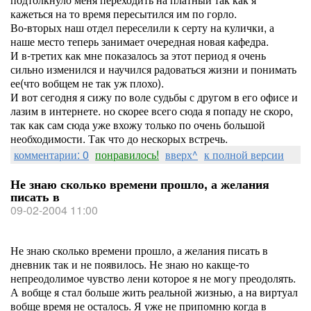
кажеться на то время пересытился им по горло.
Во-вторых наш отдел переселили к серту на кулички, а
наше место теперь занимает очередная новая кафедра.
И в-третих как мне показалось за этот период я очень
сильно изменился и научился радоваться жизни и понимать
ее(что вобщем не так уж плохо).
И вот сегодня я сижу по воле судьбы с другом в его офисе и
лазим в интернете. но скорее всего сюда я попаду не скоро,
так как сам сюда уже вхожу только по очень большой
необходимости. Так что до нескорых встречь.
комментарии: 0
понравилось!
вверх^
к полной версии
Не знаю сколько времени прошло, а желания
писать в
09-02-2004 11:00
Не знаю сколько времени прошло, а желания писать в
дневник так и не появилось. Не знаю но какще-то
непреодолимое чувство лени которое я не могу преодолять.
А вобще я стал больше жить реальной жизнью, а на виртуал
вобще время не осталось. Я уже не припомню когда в