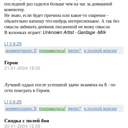
последний раз садился больше чем на час за домашний
компютер.
Не знаю, если будет причина или какое-то озарение -
обьзательно напишу что-нибудь интересненькое. А так без
смысла забивать дневник писаниной не вижу смысла
В колонках играет:
Unknown Artist - Gardage -Milk
LI 3.9.25
комментарии: 0
понравилось!
вверх^
к полной версии
Герои
21-01-2004 18:30
Лучший оддых после успешной здачи экзамена на 5 - по
сети поиграть в Героев.
LI 3.9.25
комментарии: 5
понравилось!
вверх^
к полной версии
Сводка с полей боя
20-01-2004 12:39