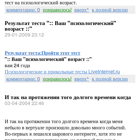
тест на психологический возраст.
комментарии: 0
понравилось!
вверх^
к полной версии
Результат теста ":: Ваш "психологический"
возраст ::"
29-01-2009 23:12
Результат теста:
Пройти этот тест
":: Ваш "психологический" возраст ::"
вам 24 года
Психологические и прикольные тесты LiveInternet.ru
комментарии: 0
понравилось!
вверх^
к полной версии
И так на протяжении того долгого времени когда
03-04-2004 22:46
И так на протяжении того долгого времени когда меня
небыло в вертуале произошло довольно много событий.
Во-первых я лешился шарового интернете, хотя это не
подтолкнуло меня переходить на платный так как я