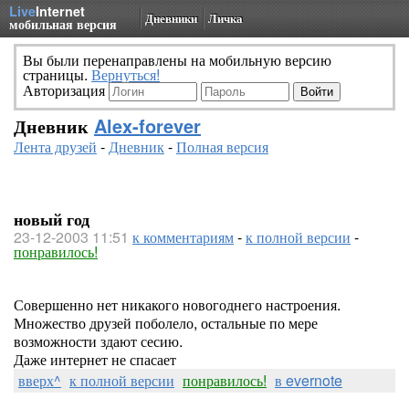
Live
Internet
Дневники
Личка
мобильная версия
Вы были перенаправлены на мобильную версию
страницы.
Вернуться!
Авторизация
Дневник
Alex-forever
Лента друзей
-
Дневник
-
Полная версия
новый год
23-12-2003 11:51
к комментариям
-
к полной версии
-
понравилось!
Совершенно нет никакого новогоднего настроения.
Множество друзей поболело, остальные по мере
возможности здают сесию.
Даже интернет не спасает
вверх^
к полной версии
понравилось!
в evernote