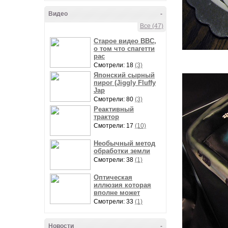
Видео
-
Все (47)
Старое видео BBC,
о том что спагетти
рас
Смотрели: 18
(3)
Японский сырный
пирог (Jiggly Fluffy
Jap
Смотрели: 80
(3)
Реактивный
трактор
Смотрели: 17
(10)
Необычный метод
обработки земли
Смотрели: 38
(1)
Оптическая
иллюзия которая
вполне может
Смотрели: 33
(1)
Новости
-