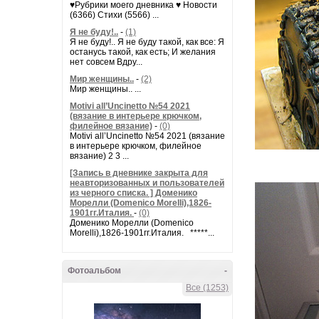
♥Рубрики моего дневника ♥ Новости
(6366) Стихи (5566) ...
Я не буду!..
-
(1)
Я не буду!.. Я не буду такой, как все: Я
останусь такой, как есть; И желания
нет совсем Вдру...
Мир женщины..
-
(2)
Мир женщины.. ...
Motivi all’Uncinetto №54 2021
(вязание в интерьере крючком,
филейное вязание)
-
(0)
Motivi all’Uncinetto №54 2021 (вязание
в интерьере крючком, филейное
вязание) 2 3 ...
[Запись в дневнике закрыта для
неавторизованных и пользователей
из черного списка. ] Доменико
Морелли (Domenico Morelli),1826-
1901гг.Италия.
-
(0)
Доменико Морелли (Domenico
Morelli),1826-1901гг.Италия. *****...
Фотоальбом
-
Все (1253)