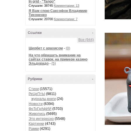
In grid - "Tango"
Слушали: 38745
Комментарии: 13
Я Вам спою Саксофон Владимир
Тихоненко
Слушали: 20700
Комментарии: 7
Ссылки
-
Все (944)
Щербет с арахисом
-
(0)
На что обращать внимание на
сайтах ставок, на примере казино
Эльдорадо
-
(5)
Рубрики
-
Стихи
(15571)
РеЦеПтЫ
(9811)
журналы,книги
(24)
Новости
(6394)
ФоТоГрАфИИ
(5703)
Живопись
(5695)
Это интересно
(5548)
Картинки
(4743)
Рамки
(4291)