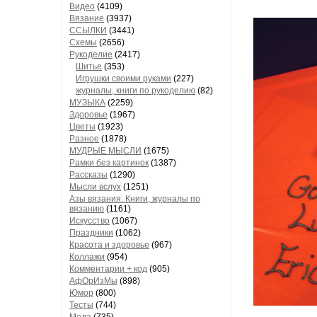
Видео
(4109)
Вязание
(3937)
ССЫЛКИ
(3441)
Схемы
(2656)
Рукоделие
(2417)
Шитье
(353)
Игрушки своими руками
(227)
журналы, книги по рукоделию
(82)
МУЗЫКА
(2259)
Здоровье
(1967)
Цветы
(1923)
Разное
(1878)
МУДРЫЕ МЫСЛИ
(1675)
Рамки без картинок
(1387)
Рассказы
(1290)
Mысли вслух
(1251)
Азы вязания. Книги, журналы по
вязанию
(1161)
Искусство
(1067)
Праздники
(1062)
Красота и здоровье
(967)
Коллажи
(954)
Комментарии + код
(905)
АфОрИзМы
(898)
Юмор
(800)
Тесты
(744)