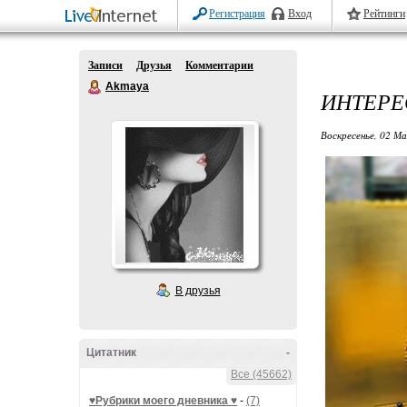
Регистрация
Вход
Рейтинги
Записи
Друзья
Комментарии
Akmaya
ИНТЕРЕ
Воскресенье, 02 Ма
В друзья
Цитатник
-
Все (45662)
♥Рубрики моего дневника ♥
-
(7)