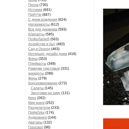
Мода
(735)
Проза
(730)
История
(691)
ПрИтЧи
(687)
С днем рождения
(624)
Натюрморты
(612)
Все для дневника
(593)
Клипарты
(585)
ПоЖеЛаНиЯ
(563)
Хозяйство и быт
(483)
Сад и Огород
(463)
Интерьер, дизайн дома
(418)
Флеш
(353)
Плейкасты
(349)
Рамочки текстовые
(331)
анекдоты
(298)
Фоны
(279)
Консервирование
(273)
Салаты
(145)
Заготовки на зиму
(131)
Кино
(262)
Мир книги
(252)
Разделители
(233)
ПрИкОлЫ
(174)
Аудиокниги
(144)
Аватары
(132)
Гороскоп
(96)