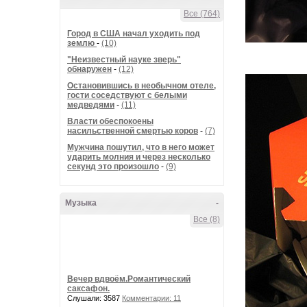
Все (764)
Город в США начал уходить под
землю
-
(10)
"Неизвестный науке зверь"
обнаружен
-
(12)
Остановившись в необычном отеле,
гости соседствуют с белыми
медведями
-
(11)
Власти обеспокоены
насильственной смертью коров
-
(7)
Мужчина пошутил, что в него может
ударить молния и через несколько
секунд это произошло
-
(9)
Музыка
-
Все (8)
Вечер вдвоём.Романтический
саксафон.
Слушали: 3587
Комментарии: 11