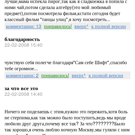
лучше,мама испекла пирог,так как я сладкоежка я попила с
ними чай,потом сделала алгебру(это мой любимый
предмет),потом посмотрела фильм,кстати сегодня будет
классный фильм "танцы улиц",я хочу посмотреть...
комментарии: 13
понравилось!
вверх^
к полной версии
благодарность
22-02-2008 15:40
чувствую себя полегче благодаря"Сам себе Шифт",спасибо
тебе огромное...
комментарии: 2
понравилось!
вверх^
к полной версии
за что все это
22-02-2008 14:40
Ничего не поделаешь с этим,нужно это пережить,хотя боль
не стерпима,как так можно было поступить,ведь мы вроде
любили друг друга,почему все так? За что????????Было
так хорошо,я очень люблю ночную Москву,мы гуляли с ним