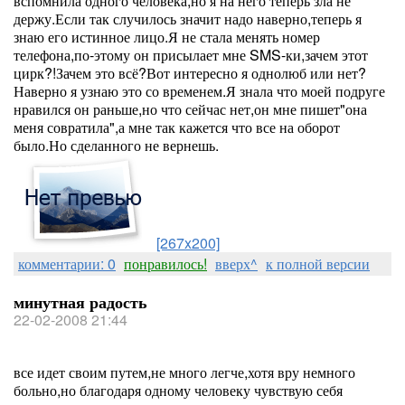
вспомнила одного человека,но я на него теперь зла не
держу.Если так случилось значит надо наверно,теперь я
знаю его истинное лицо.Я не стала менять номер
телефона,по-этому он присылает мне SMS-ки,зачем этот
цирк?!Зачем это всё?Вот интересно я однолюб или нет?
Наверно я узнаю это со временем.Я знала что моей подруге
нравился он раньше,но что сейчас нет,он мне пишет"она
меня совратила",а мне так кажется что все на оборот
было.Но сделанного не вернешь.
[267x200]
комментарии: 0
понравилось!
вверх^
к полной версии
минутная радость
22-02-2008 21:44
все идет своим путем,не много легче,хотя вру немного
больно,но благодаря одному человеку чувствую себя