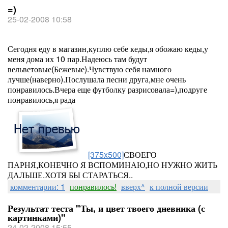
=)
25-02-2008 10:58
Сегодня еду в магазин,куплю себе кеды,я обожаю кеды,у
меня дома их 10 пар.Надеюсь там будут
вельветовые(Бежевые).Чувствую себя намного
лучше(наверно).Послушала песни друга,мне очень
понравилось.Вчера еще футболку разрисовала=),подруге
понравилось,я рада
[375x500]
СВОЕГО
ПАРНЯ,КОНЕЧНО Я ВСПОМИНАЮ,НО НУЖНО ЖИТЬ
ДАЛЬШЕ.ХОТЯ БЫ СТАРАТЬСЯ..
комментарии: 1
понравилось!
вверх^
к полной версии
Результат теста "Ты, и цвет твоего дневника (с
картинками)"
24-02-2008 15:55