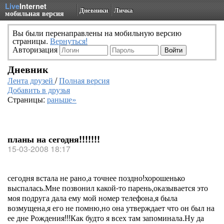
Live
Internet
Дневники
Личка
мобильная версия
Вы были перенаправлены на мобильную версию
страницы.
Вернуться!
Авторизация
Дневник
Лента друзей
/
Полная версия
Добавить в друзья
Страницы:
раньше»
планы на сегодня!!!!!!!
15-03-2008 18:17
сегодня встала не рано,а точнее поздно!хорошенько
выспалась.Мне позвонил какой-то парень,оказывается это
моя подруга дала ему мой номер телефона,я была
возмущена,я его не помню,но она утверждает что он был на
ее дне Рождения!!!Как будто я всех там запоминала.Ну да