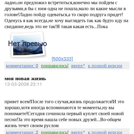
ладно,он предложил встретиться,конечно мы пойдем с
друзьями,я бы с ним одна не пошла,мало ли какие мысли в
голове!Ладно пойду одеваться,а то скоро подруга придет!
Оденусь я как всегда,не хочу выглядеть так как будто иду на
свидание,ведь это не так!Я такая какая есть...Пока
[500x333]
комментарии: 0
понравилось!
вверх^
к полной версии
моя новая жизнь
13-03-2008 23:11
привет всем!После того случая,жизнь продолжается!И это
хорошо,хотя иногда вспоминаются те моменты,ну вы
понимаете!Сегодня сочинила первый куплет своей новой
песни!За это время нашла себе новых друзей...Во-общем
жизнь течет своим руслом
комментарии: 2
понравилось!
вверх^
к полной версии