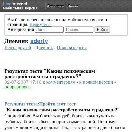
Live
Internet
Дневники
Личка
мобильная версия
Вы были перенаправлены на мобильную версию
страницы.
Вернуться!
Авторизация
Дневник
aderty
Лента друзей
-
Дневник
-
Полная версия
Результат теста "Каким психическим
расстройством ты страдаешь?"
02-07-2007 17:16
к комментариям
-
к полной версии
-
понравилось!
Результат теста:
Пройти этот тест
"Каким психическим расстройством ты страдаешь?"
Социофобия. Вы боитесь людей, боитесь выступать на
публику, боитесь быть непринятыми толпой. Поэтому с
умным видом сидите дома. Так, с завтрашнего дня - бросем