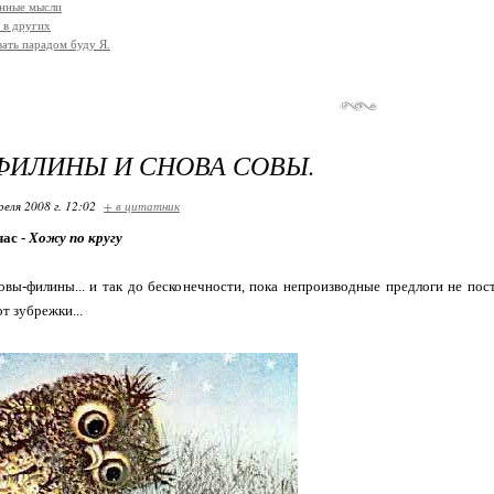
нные мысли
 в других
ать парадом буду Я.
ФИЛИНЫ И СНОВА СОВЫ.
реля 2008 г. 12:02
+ в цитатник
час -
Хожу по кругу
вы-филины... и так до бесконечности, пока непроизводные предлоги не пост
т зубрежки...