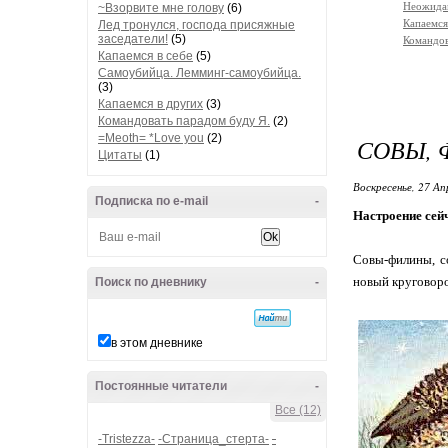
Неожида
~Взорвите мне голову
(6)
Капаемся
Лед тронулся, господа присяжные
заседатели!
(5)
Командов
Капаемся в себе
(5)
Самоубийца. Лемминг-самоубийца.
(3)
Капаемся в других
(3)
Командовать парадом буду Я.
(2)
=Meoth= *Love you
(2)
СОВЫ, 
Цитаты
(1)
Воскресенье, 27 Ап
Подписка по e-mail
-
Настроение сей
Совы-филины, со
новый круговоро
Поиск по дневнику
-
в этом дневнике
Постоянные читатели
-
Все (12)
-Tristezza-
-Страница_стерта-
-