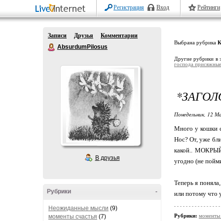
Регистрация
Вход
Рейтинги
Записи
Друзья
Комментарии
Выбрана рубрика
К
AbsurdumPilosus
Другие рубрики в 
господа присяжные
*ЗАГОЛ
Понедельник, 12 Ма
Много у кошки с
Нос? От, уже бли
какой.. МОКРЫЙ
В друзья
угодно (не пойм
Теперь я поняла,
Рубрики
-
или потому что 
Неожиданные мысли
(9)
Рубрики:
моменты 
моменты счастья
(7)