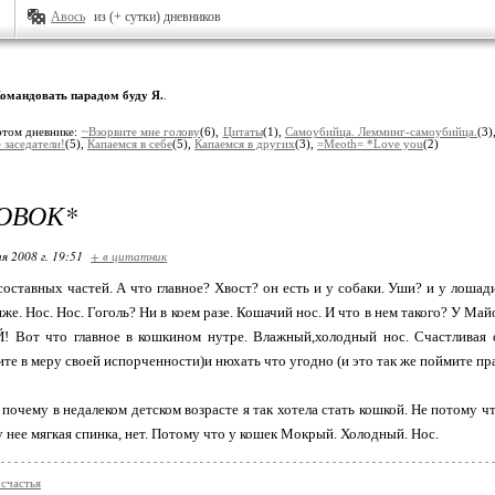
Авось
из (+ сутки) дневников
омандовать парадом буду Я.
.
этом дневнике:
~Взорвите мне голову
(6),
Цитаты
(1),
Самоубийца. Лемминг-самоубийца.
(3)
 заседатели!
(5),
Капаемся в себе
(5),
Капаемся в других
(3),
=Meoth= *Love you
(2)
ОВОК*
я 2008 г. 19:51
+ в цитатник
оставных частей. А что главное? Хвост? он есть и у собаки. Уши? и у лошади 
же. Нос. Нос. Гоголь? Ни в коем разе. Кошачий нос. И что в нем такого? У Ма
! Вот что главное в кошкином нутре. Влажный,холодный нос. Счастливая о
ите в меру своей испорченности)и нюхать что угодно (и это так же поймите пр
 почему в недалеком детском возрасте я так хотела стать кошкой. Не потому ч
у нее мягкая спинка, нет. Потому что у кошек Мокрый. Холодный. Нос.
счастья