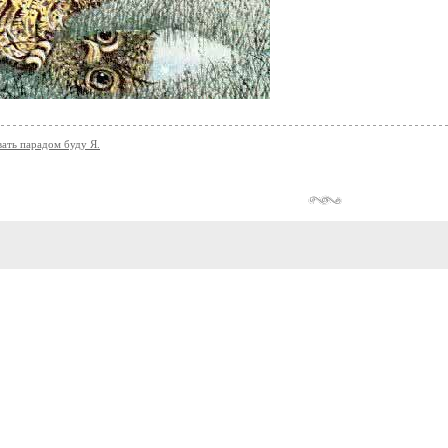
ать парадом буду Я.