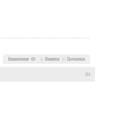
Комментарии
(
0
)
Нравится
Поделиться
[1]