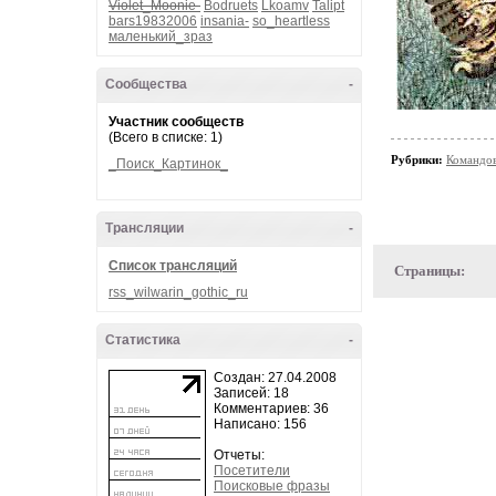
Violet_Moonie-
Bodruets
Lkoamv
Talipt
bars19832006
insania-
so_heartless
маленький_зраз
Сообщества
-
Участник сообществ
(Всего в списке: 1)
Рубрики:
Командов
_Поиск_Картинок_
Трансляции
-
Список трансляций
Страницы:
rss_wilwarin_gothic_ru
Статистика
-
Создан: 27.04.2008
Записей: 18
Комментариев: 36
Написано: 156
Отчеты:
Посетители
Поисковые фразы