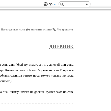
,
Неожиданные мысли
(9),
моменты счастья
(7),
Лед тронулся,
ДНЕВНИК
есть уши. Усы? ну, знаете ли, и у луюдей они есть.
йора Ковалева носа небыло. А у кошки есть. И причем
бладательница такого носа может тыкать им куда
авильно).
то она никому ничего не должна, гуляет сама по себе