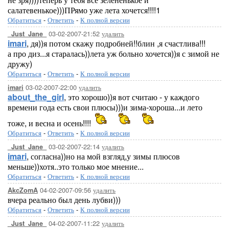
салатевенькое)))ПРямо уже лета хочется!!!!1
Обратиться
-
Ответить
-
К полной версии
03-02-2007-21:52
удалить
_Just_Jane_
imari
, дя))я потом скажу подробней!!блин ,я счастлива!!!
а про диз...я старалась))лета уж больно хочется))я с зимой не
дружу)
Обратиться
-
Ответить
-
К полной версии
03-02-2007-22:00
удалить
imari
about_the_girl
, это хорошо))я вот считаю - у каждого
времени года есть свои плюсы)))и зима-хороша...и лето
тоже, и весна и осень!!!!
Обратиться
-
Ответить
-
К полной версии
03-02-2007-22:14
удалить
_Just_Jane_
imari
, согласна))но на мой взгляд,у зимы плюсов
меньше))хотя..это только мое мнение...
Обратиться
-
Ответить
-
К полной версии
04-02-2007-09:56
удалить
AkcZomA
вчера реально был день лубви)))
Обратиться
-
Ответить
-
К полной версии
04-02-2007-11:22
удалить
_Just_Jane_