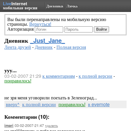
Live
Internet
Дневники
Личка
мобильная версия
Вы были перенаправлены на мобильную версию
страницы.
Вернуться!
Авторизация
Дневник
_Just_Jane_
Лента друзей
-
Дневник
-
Полная версия
ууу...
03-02-2007 21:29
к комментариям
-
к полной версии
-
понравилось!
не зря меня уговорили поехать в Зеленоград...
вверх^
к полной версии
понравилось!
в evernote
Комментарии (10):
03-02-2007-21:47
удалить
imari
не зря))))теперь у тебя все зелененькое и