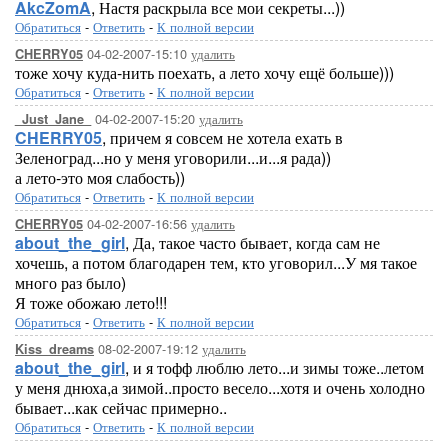
AkcZomA
, Настя раскрыла все мои секреты...))
Обратиться
-
Ответить
-
К полной версии
04-02-2007-15:10
удалить
CHERRY05
тоже хочу куда-нить поехать, а лето хочу ещё больше)))
Обратиться
-
Ответить
-
К полной версии
04-02-2007-15:20
удалить
_Just_Jane_
CHERRY05
, причем я совсем не хотела ехать в
Зеленоград...но у меня уговорили...и...я рада))
а лето-это моя слабость))
Обратиться
-
Ответить
-
К полной версии
04-02-2007-16:56
удалить
CHERRY05
about_the_girl
, Да, такое часто бывает, когда сам не
хочешь, а потом благодарен тем, кто уговорил...У мя такое
много раз было)
Я тоже обожаю лето!!!
Обратиться
-
Ответить
-
К полной версии
08-02-2007-19:12
удалить
Kiss_dreams
about_the_girl
, и я тофф люблю лето...и зимы тоже..летом
у меня днюха,а зимой..просто весело...хотя и очень холодно
бывает...как сейчас примерно..
Обратиться
-
Ответить
-
К полной версии