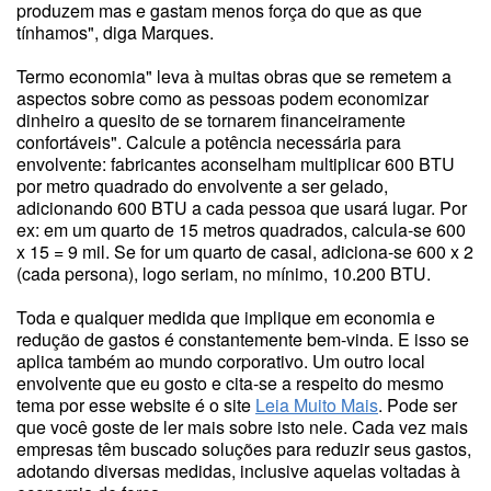
produzem mas e gastam menos força do que as que
tínhamos", diga Marques.
Termo economia" leva à muitas obras que se remetem a
aspectos sobre como as pessoas podem economizar
dinheiro a quesito de se tornarem financeiramente
confortáveis". Calcule a potência necessária para
envolvente: fabricantes aconselham multiplicar 600 BTU
por metro quadrado do envolvente a ser gelado,
adicionando 600 BTU a cada pessoa que usará lugar. Por
ex: em um quarto de 15 metros quadrados, calcula-se 600
x 15 = 9 mil. Se for um quarto de casal, adiciona-se 600 x 2
(cada persona), logo seriam, no mínimo, 10.200 BTU.
Toda e qualquer medida que implique em economia e
redução de gastos é constantemente bem-vinda. E isso se
aplica também ao mundo corporativo. Um outro local
envolvente que eu gosto e cita-se a respeito do mesmo
tema por esse website é o site
Leia Muito Mais
. Pode ser
que você goste de ler mais sobre isto nele. Cada vez mais
empresas têm buscado soluções para reduzir seus gastos,
adotando diversas medidas, inclusive aquelas voltadas à