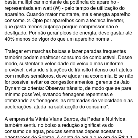
basta multiplicar montante da potência do aparelho -
representada em watt (W) - pelo tempo de utilização do
aparelho. Quando maior montante, mais energia aparelho
consome. 2. Opte por aparelhos com a técnica Inverter,
que gasta menos pujança porque compressor não é
desligado. Por não gerar picos de energia, deve gastar até
40% menos de vigor do que um aparelho normal.
Trafegar em marchas baixas e fazer paradas frequentes
também podem enaltecer consumo de combustível. Desse
modo, sustentar a velocidade do veículo mas uniforme
provável, evitando situações de trânsito intenso ou trajetos
com muitos semáforos, deve ajudar na economia. E se não
for possível evitar os congestionamentos, gerente da Jato
Dynamics orienta: Observar trânsito, de modo que se pare
mínimo possível, evitando frenagens repentinas e
otimizando as frenagens, as retomadas de velocidade e as
acelerações, ajuda na subtracção do consumo".
A empresária Vânia Viana Barros, da Padaria Nutrivida,
também sentiu no bolso a redução significativa do
consumo de agua, poucas semanas depois aceitar as
orientações do Sebrae. A conta de agua que era de R$ 1,1