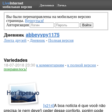
Live
Internet
Дневники
Личка
мобильная версия
Вы были перенаправлены на мобильную версию
страницы.
Вернуться!
Авторизация
Дневник
abbeyvpy1175
Лента друзей
-
Дневник
-
Полная версия
Variedades
18-07-2018 23:30
к комментариям
-
к полной версии
-
понравилось!
[x214]
A boa notícia é que você não
precisa (e nem deve!) ceder desse conforto, porém pode