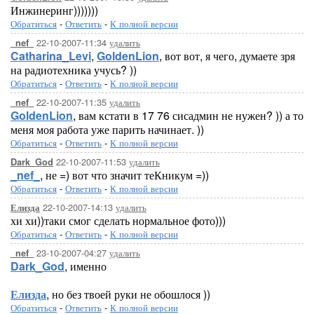
Инжинеринг)))))))
Обратиться
-
Ответить
-
К полной версии
22-10-2007-11:34
удалить
_nef_
Catharina_Levi
,
GoldenLion
, вот вот, я чего, думаете зря
на радиотехника учусь? ))
Обратиться
-
Ответить
-
К полной версии
22-10-2007-11:35
удалить
_nef_
GoldenLion
, вам кстати в 17 76 сисадмин не нужен? )) а то
меня моя работа уже парить начинает. ))
Обратиться
-
Ответить
-
К полной версии
22-10-2007-11:53
удалить
Dark_God
_nef_
, не =) вот что значит теКникум =))
Обратиться
-
Ответить
-
К полной версии
22-10-2007-14:13
удалить
Елизда
хи хи))таки смог сделать нормальное фото)))
Обратиться
-
Ответить
-
К полной версии
23-10-2007-04:27
удалить
_nef_
Dark_God
, именно
Елизда
, но без твоей руки не обошлося ))
Обратиться
-
Ответить
-
К полной версии