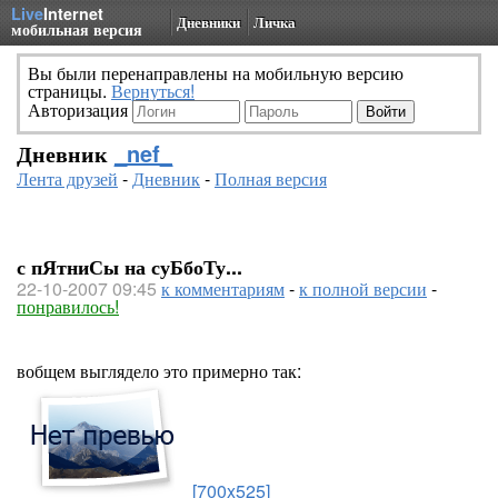
Live
Internet
Дневники
Личка
мобильная версия
Вы были перенаправлены на мобильную версию
страницы.
Вернуться!
Авторизация
Дневник
_nef_
Лента друзей
-
Дневник
-
Полная версия
с пЯтниСы на суБбоТу...
22-10-2007 09:45
к комментариям
-
к полной версии
-
понравилось!
вобщем выглядело это примерно так:
[700x525]