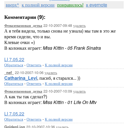
вверх^
к полной версии
понравилось!
в evernote
Комментарии (9):
22-10-2007-09:48
удалить
Феназепамовая_детка
А я тебя видела, только снова не узнала) мы там в это же
время сидели, что и вы.
Клевые очки =)
В колонках играет:
Miss Kittin - 05 Frank Sinatra
LI 7.05.22
Обратиться
-
Ответить
-
К полной версии
22-10-2007-10:06
удалить
_nef_
Catharina_Levi
, пасиб, я старался... ))
Обратиться
-
Ответить
-
К полной версии
22-10-2007-10:09
удалить
Феназепамовая_детка
А как ты так сделал?)
В колонках играет:
Miss Kittin - 01 Life On Mtv
LI 7.05.22
Обратиться
-
Ответить
-
К полной версии
22-10-2007-10:36
удалить
GoldenLion