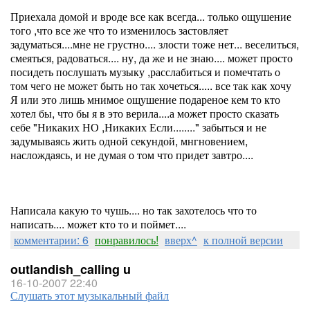
Приехала домой и вроде все как всегда... только ощушение
того ,что все же что то изменилось застовляет
задуматься....мне не грустно.... злости тоже нет... веселиться,
смеяться, радоваться.... ну, да же и не знаю.... может просто
посидеть послушать музыку ,расслабиться и помечтать о
том чего не может быть но так хочеться..... все так как хочу
Я или это лишь мнимое ощушение подареное кем то кто
хотел бы, что бы я в это верила....а может просто сказать
себе "Никаких НО ,Никаких Если........" забыться и не
задумываясь жить одной секундой, мнгновением,
наслождаясь, и не думая о том что придет завтро....
Написала какую то чушь.... но так захотелось что то
написать.... может кто то и поймет....
комментарии: 6
понравилось!
вверх^
к полной версии
outlandish_calling u
16-10-2007 22:40
Слушать этот музыкальный файл