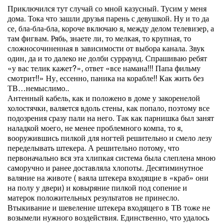
Приключился тут случай со мной казусный. Тусим у меня
дома. Тока что зашли друзья парень с девушкой. Ну и то да
се, бла-бла-бла, короче включаю я, между делом телевизер, а
там фигвам. Рябь, знаете ли, то мелкая, то крупная, то
сложносочиненная в зависимости от выбора канала. Звук
один, да и то далеко не долби сурраунд. Спрашиваю ребят
«у вас телик кажет?», ответ «все намана!!! Папа фильму
смотрит!!» Ну, ессенно, паника на корабле!! Как жить без
ТВ…немыслимо..
Антенный кабель, как и положено в доме у закоренелой
холостячки, валяется вдоль стены, как попало, поэтому все
подозрения сразу пали на него. Так как парнишка был занят
наладкой моего, не менее проблемного компа, то я,
вооружившись пилкой для ногтей решительно и смело лезу
переделывать штекера. А решительно потому, что
первоначально вся эта хлипкая система была слеплена мною
саморучно и ранее доставляла хлопоты. Десятиминутное
валяние на животе ( ваяла штекера входящие в «краб» они
на полу у двери) и ковыряние пилкой под сопение и
матерок положительных результатов не принесло.
Втыкивание и шевеление штекера входящего в ТВ тоже не
возымели нужного воздействия. Единственно, что удалось