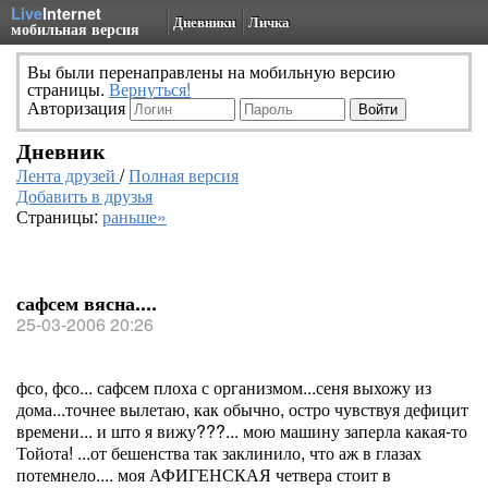
Live
Internet
Дневники
Личка
мобильная версия
Вы были перенаправлены на мобильную версию
страницы.
Вернуться!
Авторизация
Дневник
Лента друзей
/
Полная версия
Добавить в друзья
Страницы:
раньше»
сафсем вясна....
25-03-2006 20:26
фсо, фсо... сафсем плоха с организмом...сеня выхожу из
дома...точнее вылетаю, как обычно, остро чувствуя дефицит
времени... и што я вижу???... мою машину заперла какая-то
Тойота! ...от бешенства так заклинило, что аж в глазах
потемнело.... моя АФИГЕНСКАЯ четвера стоит в