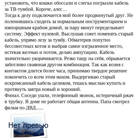
установить, что кошки обоссали и слегка погрызли кабель
за ТВ-тумбой. Короче, алес…
Тогда к делу подключается мой более продвинутый друг. Не
поленившись сходить за нормальным инструментарием и
импоршным крабом домой, за пару минут переделывает
систему. Эффект нулевой. Выслушав совет поменять старый
кабель, упрямо лезу за тумбу. Обматерив попутно
бессовестных котов и выбрав самое изгрызенное место,
истекая желчью и потом, делаю ампутацию. Кабель
значительно укорачивается. Резко тащу на себя, обрывается
заботливо сваянная другом комбинация. Так как возня с
контактом длится более часа, принимаю твердое решение
покончить со всем этим махом. Выдергиваю старый
искромсанный кабель целиком, тешась мыслью купить и
протянуть завтра новый и хороший.
Финал. Соседи ушли, телефонный звонок, истеричный ржач
в трубку. В доме не работает общая антенна. Папа смотрел
фильм по ДВД......