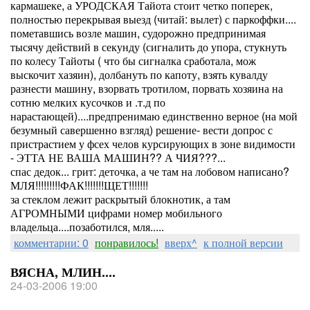
кармашеке, а УРОДСКАЯ Тайота стоит четко поперек,
полностью перекрывая выезд (читай: вылет) с паркоффки....
пометавшись возле машин, судорожно предпринимая
тысячу действий в секунду (сигналить до упора, стукнуть
по колесу Тайоты ( что бы сигналка сработала, мож
выскочит хазяин), долбануть по капоту, взять кувалду
разнести машину, взорвать тротилом, порвать хозяина на
сотню мелких кусочков и .т.д по
нарастающей)....предпренимаю единственно верное (на мой
безумный савершенно взгляд) решение- вести допрос с
пристрастием у фсех челов курсирующих в зоне видимости
- ЭТТА НЕ ВАША МАШИН?? А ЧИЯ???...
спас дедок... грит: деточка, а че там на лобовом написано?
МЛЯ!!!!!!!!!ФАК!!!!!!!ЩЕТ!!!!!!!
за стеклом лежит раскрытый блокнотик, а там
АГРОМНЫМИ цифрами номер мобильного
владельца....позаботился, мля.....
комментарии: 0
понравилось!
вверх^
к полной версии
ВЯСНА, МЛИН....
24-03-2006 19:00