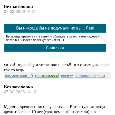
Без заголовка
07-02-2006 14:21
Вы никогда бы не подумали,но вы... Лев!
Вы всегда правите ситуацией и обладаете качествами лидера.Но
часто вы бываете чересчур эгоистичны.
Пройти тест
хи-хи!...ну в общем-то так оно и есть!!...и я с этим уживаюсь
как-то ведь...
комментарии: 0
понравилось!
вверх^
к полной версии
Без заголовка
07-02-2006 14:12
Мдяяя… хреновенько получается….. Вот ситуация: люди
дружат больше 10 лет (срок немалый, знаете ли) и в