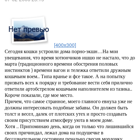
[400x300]
Сегодня кошки устроили дома порно-экшн…На мои
увещевания, что время хотюнчиков ишшо не настало, что до
марта (традиционного времени обострения половых
инстинктов ) времени вагон и тележка ответили дружным
кошачьим воем.. Типа вранье и фсе такое. А на попытку
призвать всех к порядку и требование вести себя прилично
ответили артобстрелом кошачьим наполнителем из тазика..
Короче показали, где мое место.
Причем, что самое странное, моего главного евнуха уже не
должны интересовать подобные забавы. Он должен быть
толст и весел, далек от плотских утех и просто создавать
своим присутствием атмосферу уюта в моем доме.
Хотя .. Припоминаю день, когда он только что лишившийся
своих причиндал, лежал дома на подушечке в
бессознательном состоянии печально свесив мордочку.