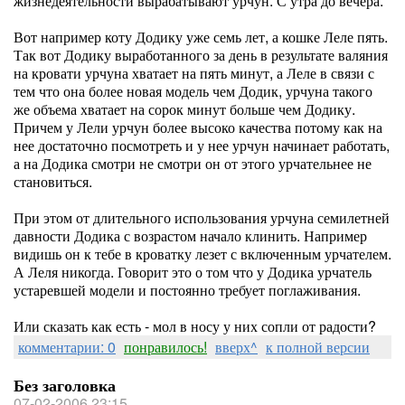
жизнедеятельности вырабатывают урчун. С утра до вечера.
Вот например коту Додику уже семь лет, а кошке Леле пять.
Так вот Додику выработанного за день в результате валяния
на кровати урчуна хватает на пять минут, а Леле в связи с
тем что она более новая модель чем Додик, урчуна такого
же объема хватает на сорок минут больше чем Додику.
Причем у Лели урчун более высоко качества потому как на
нее достаточно посмотреть и у нее урчун начинает работать,
а на Додика смотри не смотри он от этого урчательнее не
становиться.
При этом от длительного использования урчуна семилетней
давности Додика с возрастом начало клинить. Например
видишь он к тебе в кроватку лезет с включенным урчателем.
А Леля никогда. Говорит это о том что у Додика урчатель
устаревшей модели и постоянно требует поглаживания.
Или сказать как есть - мол в носу у них сопли от радости?
комментарии: 0
понравилось!
вверх^
к полной версии
Без заголовка
07-02-2006 23:15