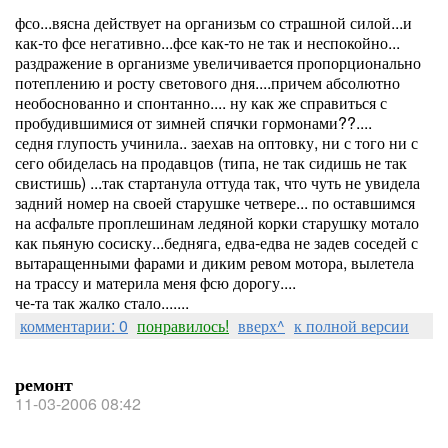
фсо...вясна действует на организьм со страшной силой...и
как-то фсе негативно...фсе как-то не так и неспокойно...
раздражение в организме увеличивается пропорционально
потеплению и росту светового дня....причем абсолютно
необоснованно и спонтанно.... ну как же справиться с
пробудившимися от зимней спячки гормонами??....
седня глупость учинила.. заехав на оптовку, ни с того ни с
сего обиделась на продавцов (типа, не так сидишь не так
свистишь) ...так стартанула оттуда так, что чуть не увидела
задний номер на своей старушке четвере... по оставшимся
на асфальте проплешинам ледяной корки старушку мотало
как пьяную сосиску...бедняга, едва-едва не задев соседей с
вытаращенными фарами и диким ревом мотора, вылетела
на трассу и материла меня фсю дорогу....
че-та так жалко стало.......
комментарии: 0
понравилось!
вверх^
к полной версии
ремонт
11-03-2006 08:42