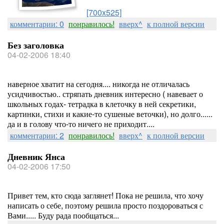
[700x525]
комментарии: 0
понравилось!
вверх^
к полной версии
Без заголовка
04-02-2006 18:40
наверное хватит на сегодня.... никогда не отличалась
усидчивостью.. стряпать дневник интересно ( навевает о
школьных годах- тетрадка в клеточку в ней секретики,
картинки, стихи и какие-то сушеные веточки), но долго......
да и в голову что-то ничего не приходит....
комментарии: 2
понравилось!
вверх^
к полной версии
Дневник Янса
04-02-2006 17:50
Привет тем, кто сюда заглянет! Пока не решила, что хочу
написать о себе, поэтому решила просто поздороваться с
Вами..... Буду рада пообщаться...