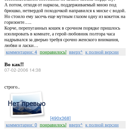
А потом, отходя от наркоза, поддерживаемый мною под
брюшко, нетвердой походочкой направился к миске с водой.
Но стоило ему засечь еще мутным глазом одну из кокеток на
горизонте…..
Корче, перепуганных кошек в срочном порядке пришлось
изолировать в комнате, а герой-любовник полтора часа
надрывался за дверью требуя срочно женского внимания,
любви и ласки…
комментарии: 4
понравилось!
вверх^
к полной версии
Во как!!
07-02-2006 14:38
строго..
[490x368]
комментарии: 0
понравилось!
вверх^
к полной версии