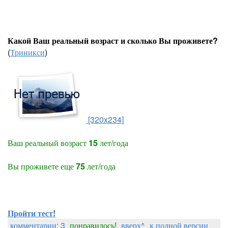
Какой Ваш реальный возраст и сколько Вы проживете?
(
Триникси
)
[320x234]
Ваш реальный возраст
15
лет/года
Вы проживете еще
75
лет/года
Пройти тест!
комментарии: 3
понравилось!
вверх^
к полной версии