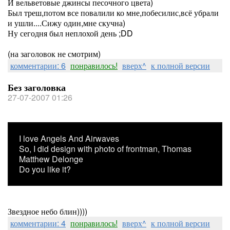
И вельветовые джинсы песочного цвета)
Был треш,потом все повалили ко мне,побесилис,всё убрали
и ушли....Сижу один,мне скучна)
Ну сегодня был неплохой день ;DD
(на заголовок не смотрим)
комментарии: 6
понравилось!
вверх^
к полной версии
Без заголовка
27-07-2007 01:26
I love Angels And Airwaves
So, I did design with photo of frontman, Thomas
Matthew Delonge
Do you like it?
Звездное небо блин))))
комментарии: 4
понравилось!
вверх^
к полной версии