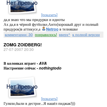
[показать]
да,я знаю что мы придурки и идиоты
Ах да,я в чёрной футболке,Анто(хорошый друг и полный
придурок)в аттикусе,а
Netroo
в телняшке
комментарии: 30
понравилось!
вверх^
к полной версии
ZOMG ZOIDBERG!
27-07-2007 20:30
В колонках играет -
AVA
Настроение сейчас -
nothingtodo
[показать]
Гуляли,были в дестрое...Я нашёл пиджак!)))