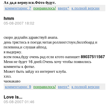
Ах да,я вернулся.Фoто будут.
комментарии: 7
понравилось!
вверх^
к полной версии
hmm
05-08-2007 18:02
скоро дедлайн.здравствуй анапа.
день трястись в поезде,читая роллингстоун,биллбоард и
пелевина,и слушая айпод.
я выдержу.
всем пока,буду очень рад если ктото напишет
89037511567
Меня не будет 16 дней.Очень хочу чтобы появились
комменты к фотке.
Может быть зайду из интернет клуба.
хзхз.
чаокакаво
комментарии: 9
понравилось!
вверх^
к полной версии
Love is...
05-08-2007 01:46