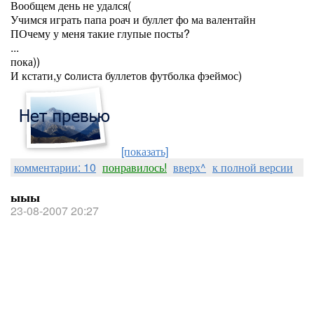
Вообщем день не удался(
Учимся играть папа роач и буллет фо ма валентайн
ПОчему у меня такие глупые посты?
...
пока))
И кстати,у cолиста буллетов футболка фэеймос)
[показать]
комментарии: 10
понравилось!
вверх^
к полной версии
ыыы
23-08-2007 20:27