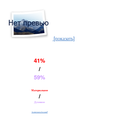
[показать]
41%
/
59%
Материальное
/
Духовное
Хотите знать больше?