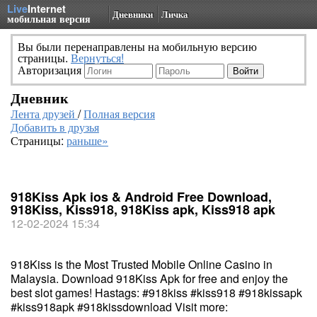
Live
Internet
Дневники
Личка
мобильная версия
Вы были перенаправлены на мобильную версию
страницы.
Вернуться!
Авторизация
Дневник
Лента друзей
/
Полная версия
Добавить в друзья
Страницы:
раньше»
918Kiss Apk ios & Android Free Download,
918Kiss, Kiss918, 918Kiss apk, Kiss918 apk
12-02-2024 15:34
918Kiss is the Most Trusted Mobile Online Casino in
Malaysia. Download 918Kiss Apk for free and enjoy the
best slot games! Hastags: #918kiss #kiss918 #918kissapk
#kiss918apk #918kissdownload Visit more: