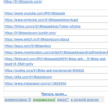
https://918kissvip.com/
https://www.youtube.com/@918kissapk
https://www.pinterest.com/918kissapkdownload/
https://500px.com/p/918kissapkiosn?view=photos
https://918kissvipcom.tumblr.com/
https://www.twitch.tv/918kissvipcom/about
https://issuu.com/918kissvipco
https://www.reverbnation.com/artist/918kissapkiosandroidfreedown
https://flipboard.com/@918kissapki2ldf/918kiss-apk...-918kiss-apk-
kiss918-3fk81qo5y
https://guides.co/a/918kiss-apk-ios/personal-809462
https://qiita.com/918kissvipcom
https://www.instapaper.com/p/13829450
Читать далее...
комментарии: 0
понравилось!
вверх^
к полной версии