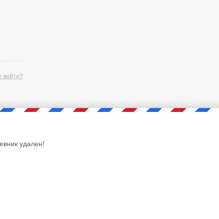
е войти?
евник удален!