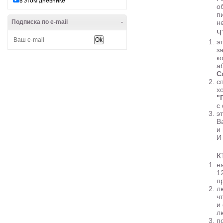
в этом дневнике
о
п
Подписка по e-mail
-
н
ч
э
з
к
а
С
с
х
"
с
э
В
и
И
к
н
1
п
л
ч
и
л
п