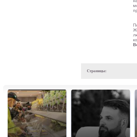
н
м
п
П
Ж
л
к
В
Страницы: