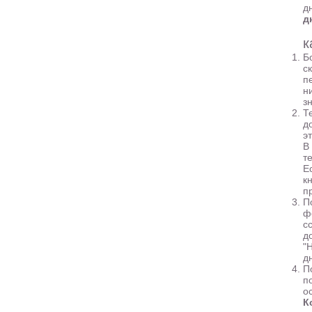
д
д
к
Б
с
п
н
з
Т
д
э
В
те
Е
к
п
П
ф
с
д
"
д
П
п
о
К