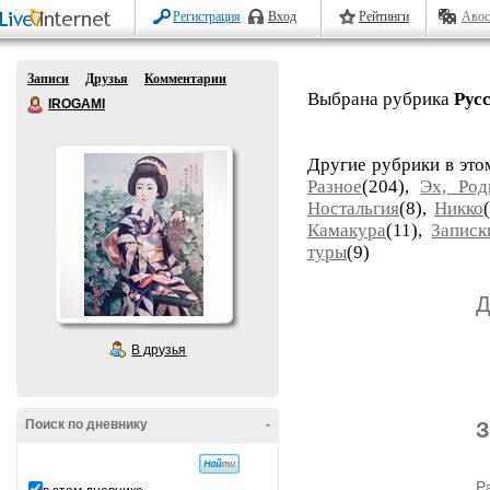
Регистрация
Вход
Рейтинги
Авос
Записи
Друзья
Комментарии
Выбрана рубрика
Рус
IROGAMI
Другие рубрики в это
Разное
(204),
Эх, Род
Ностальгия
(8),
Никко
Камакура
(11),
Записк
туры
(9)
Д
В друзья
Поиск по дневнику
-
З
Р