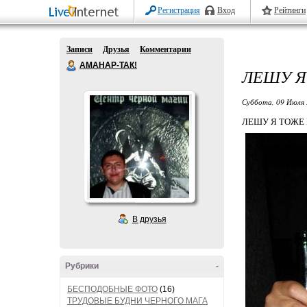
Регистрация
Вход
Рейтинги
Записи
Друзья
Комментарии
АМАНАР-ТАК!
ЛЕШУ Я
Суббота, 09 Июля 
ЛЕШУ Я ТОЖЕ 
В друзья
Рубрики
-
БЕСПОДОБНЫЕ ФОТО
(16)
ТРУДОВЫЕ БУДНИ ЧЕРНОГО МАГА