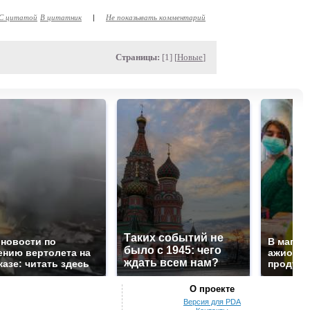
С цитатой
В цитатник
|
Не показывать комментарий
Страницы:
[1] [
Новые
]
Таких событий не
 новости по
В магаз
было с 1945: чего
ению вертолета на
ажиотаж 
ждать всем нам?
казе: читать здесь
продукта
О проекте
Версия для PDA