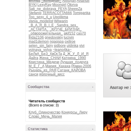
Brenda
_холодная_
Alliluyah
Avtandil
BYKI
LexyRay
Moongirl
Otorva
Sati_ne_dobraya_FEYA
SheeeZa
Stefaniii
TERRACOTTA666
Tomiganka
Too_sexy_4_u
Upolikma
Vania_modelist
Wilwarin
_B_A_R_B_I_E
_Sandra_sex_
_АСТАРТА_
_КРУЧЕ_БРИТНИ_
_обворожительная_
akif152
cas70
frida2106
gnedovskiy
lucivin
mad1demon
ngagspa
oxitroe
selen_sin_fairy
sidbore
uldinka
vivi
volnaya_volya
~leano4ka~
БеЛкА_БеЗ_ХвОсТа
Д_Ж_У_Л_И_Я
Дайга
Жена_СНАИ
Катрина_1990
Кристина_Медичи
Лучшая_подруга
М_Е_Г_А
Мария_Хахаха
Роман-2006
Рыцарь_из_РАЯ
Сатанк_КАЙОВА
санси
яблочный_кисс
Сообщества
-
Читатель сообществ
(Всего в списке: 3)
Клуб_Одиночество
Конкурсы_Лиру
Слово_Мечь_Магия
Статистика
-