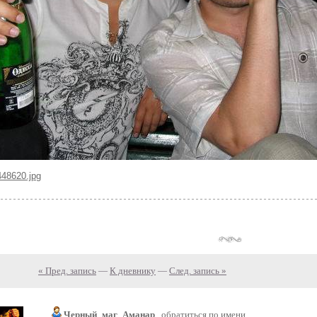
448620.jpg
« Пред. запись
—
К дневнику
—
След. запись »
Черный_маг_Аманар
обратиться по имени