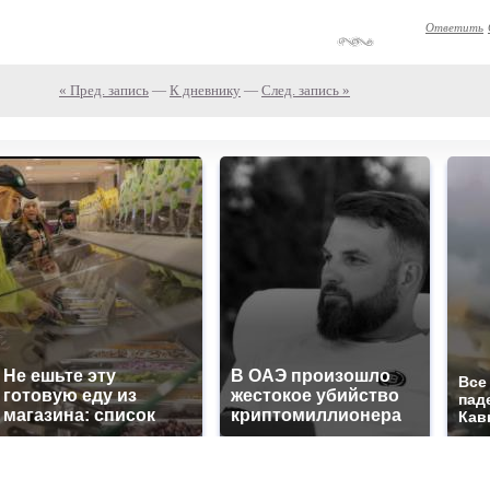
Ответить
« Пред. запись
—
К дневнику
—
След. запись »
Не ешьте эту
В ОАЭ произошло
Все
готовую еду из
жестокое убийство
пад
магазина: список
криптомиллионера
Кав