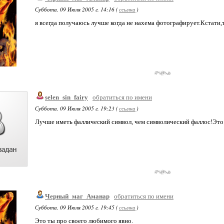
Суббота, 09 Июля 2005 г. 14:16 (
ссылка
)
я всегда получаюсь лучше когда не нахема фотографирует.Кстати,т
selen_sin_fairy
обратиться по имени
Суббота, 09 Июля 2005 г. 19:23 (
ссылка
)
Лучше иметь фаллический символ, чем символический фаллос!Это 
Черный_маг_Аманар
обратиться по имени
Суббота, 09 Июля 2005 г. 19:45 (
ссылка
)
Это ты про своего любимого явно.