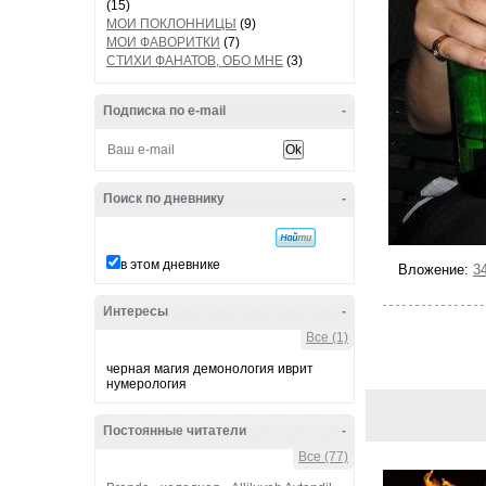
(15)
МОИ ПОКЛОННИЦЫ
(9)
МОИ ФАВОРИТКИ
(7)
СТИХИ ФАНАТОВ, ОБО МНЕ
(3)
Подписка по e-mail
-
Поиск по дневнику
-
в этом дневнике
Вложение:
3
Интересы
-
Все (1)
черная магия демонология иврит
нумерология
Постоянные читатели
-
Все (77)