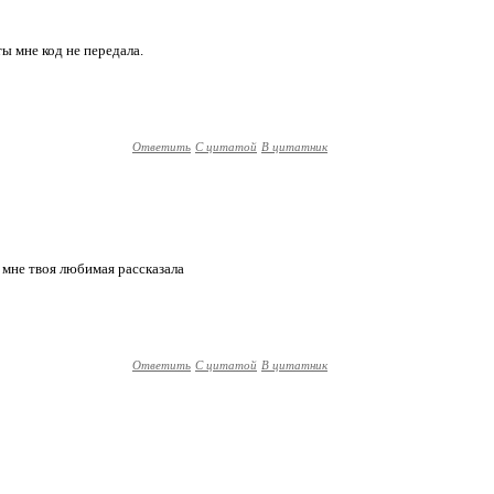
ы мне код не передала.
Ответить
С цитатой
В цитатник
мне твоя любимая рассказала
Ответить
С цитатой
В цитатник