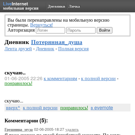
Live
Internet
Дневники
Личка
мобильная версия
Вы были перенаправлены на мобильную версию
страницы.
Вернуться!
Авторизация
Дневник
Потерянная_душа
Лента друзей
-
Дневник
-
Полная версия
скучаю..
01-06-2005 22:26
к комментариям
-
к полной версии
-
понравилось!
скучаю...
вверх^
к полной версии
понравилось!
в evernote
Комментарии (5):
02-06-2005-18:27
удалить
Грешница_муза
Я тоже скучаю по своей беззаботной юнности. По нему,