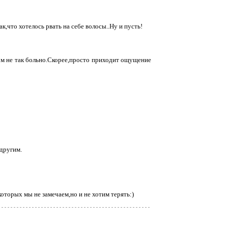
к,что хотелось рвать на себе волосы..Ну и пусть!
отом не так больно.Скорее,просто приходит ощущение
другим.
оторых мы не замечаем,но и не хотим терять:)