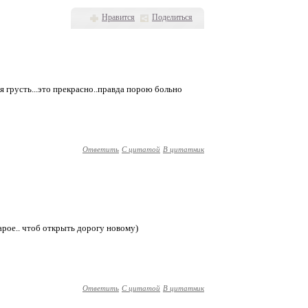
Нравится
Поделиться
ая грусть...это прекрасно..правда порою больно
Ответить
С цитатой
В цитатник
тарое.. чтоб открыть дорогу новому)
Ответить
С цитатой
В цитатник