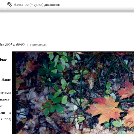
Авось
из (+ сутки) дневников
бря 2007 г. 00:00
+ в цитатник
йчас -
.Наше
отыми
жилось
..
ями и
ех под