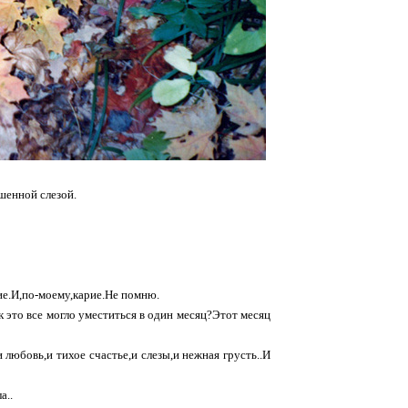
шенной слезой.
кие.И,по-моему,карие.Не помню.
 это все могло уместиться в один месяц?Этот месяц
 любовь,и тихое счастье,и слезы,и нежная грусть..И
а..