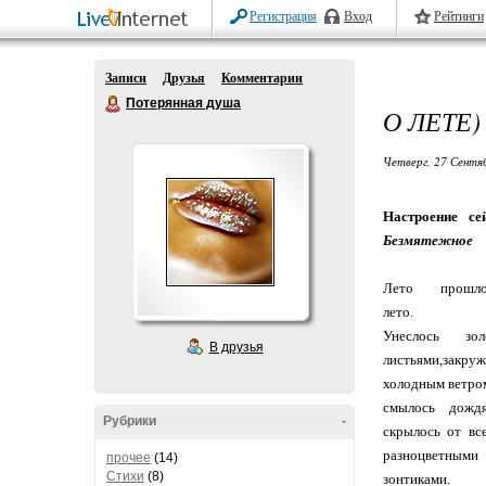
Регистрация
Вход
Рейтинги
Записи
Друзья
Комментарии
Потерянная душа
О ЛЕТЕ)
Четверг, 27 Сентя
Настроение се
Безмятежное
Лето прошло
лето.
Унеслось зол
В друзья
листьями,закру
холодным ветром
смылось дожд
Рубрики
-
скрылось от вс
разноцветными
прочее
(14)
Стихи
(8)
зонтиками.