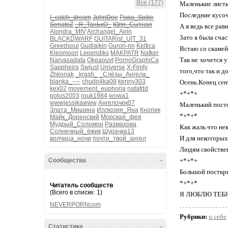
Все (177)
Маленькие листь
Последние кусоч
I_catch_dream
JohnDoe
Papa_Spike
SenatoZ
_Я_ТанЬкО_
Юля_Сытная
А я ведь все рав
Alondra_MIV
Archangel_Airin
Зато я была счас
BLACKDWARF
GUITARist_UIT_31
Greedsoul
Gudlajkin
Guron-nn
Keltica
Встаю со скамей
Kleomoon
Lependiks
MAKPATR
Nafker
Так не хочется 
Narvasadata
Okeaouvt
PornoGraphiCa
Sappheira
Swjust
Universe
X-Finity
того,что так и 
Zhkonak
_krash_
_Слёзы_Ангела_
blanka_----
chudo4ka08
kenny303
Осень.Конец сен
kex02
movement_euphoria
natafdd
+*+*+
polus2003
rouk1984
wowa1
wwwjessikawww
Ангелочек07
Маленький постс
Злата_Мишина
Иллюзия_Яна
Кнопик
*+*+*
Майк_Доренский
Морская_фея
Мудрый_Соломон
Размахова
Как жаль.что не
Солнечный_ёжик
Шурачка13
И для некоторых
волчица_ночи
почти_твой_ангел
Людям свойствен
Сообщества
-
+*+*+
Большой посткр
*+*+*
Читатель сообществ
(Всего в списке: 1)
Я ЛЮБЛЮ ТЕБЯ! -
NEVERPORNcom
Рубрики:
о себе
Статистика
-