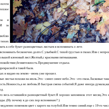
почти
еплое
аза и
.И за
люблю
 тихих
ать к себе букет разноцветных листьев и вспоминать о лете.
вспоминать бесконечно долго.С улыбкой.С тихой грустью в глазах.Или с непро
большой кленовый лист.Желтый,с красными пятнышками.
спокойствие,безмятежность.Предвкушение отдыха.
прекрасной и такой была.
ках и кидаю на землю - июнь уже прошел.
ые листья похожи на июль.Это - синее синее небо.Это - его глаза.Ласковые та
ость.Нежность,а не любовь.И быстрая смена событий.Я даже иногда думала,как
од.
это весь оставшийся разноцветный букет.Я хорошо запомнила этот месяц.Это и
зды..(Ну почему я до сих пор вспоминаю?:)
а медленно поменяли цвет с карего на голубой.Или темно синий.еще с 19-го числ