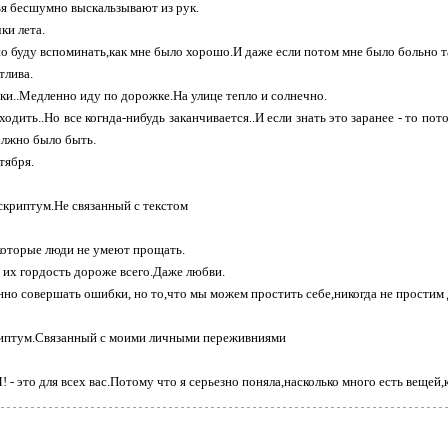
я бесшумно выскальзывают из рук.
ки лета.
но буду вспоминать,как мне было хорошо.И даже если потом мне было больно та
тлива.
ки..Медленно иду по дорожке.На улице тепло и солнечно.
уходить..Но все когнда-нибудь заканчивается..И если знать это заранее - то п
должно было быть.
тября.
криптум.Не связанный с текстом
которые люди не умеют прощать.
 их гордость дороже всего.Даже любви.
но совершать ошибки, но то,что мы можем простить себе,никогда не простим 
иптум.Связанный с моими личными переживниями
 это для всех вас.Потому что я серьезно поняла,насколько много есть вещей,к