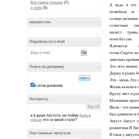
Все самое лучшее
(7)
А ведь я его 
о себе
(5)
полюбила за т
солнце,ласковые
неизвестно
-
солнечные гл
шелест травы
ночи без сна.
Подписка по e-mail
-
Я,может,и 
осень.Сидеть на
лавочках,прижим
Это лето можно 
Поиск по дневнику
-
Держу в руках 
Это - июнь.Это 
в этом дневнике
Жизнь казалась 
Кручу лист в ру
Интересы
-
Маленькие красн
Все (3)
Июль - это нежн
был длинною в г
а в душе пустота..не пойму
боль в
глазах
что со мной стало?
Август..Август 
романтика.И Зве
Постоянные читатели
-
И глаза у август