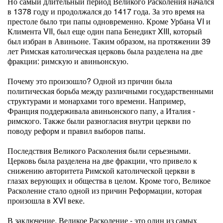
Но самый длительный период Великого Расколения начался
в 1378 году и продолжался до 1417 года. За это время на
престоле было три папы одновременно. Кроме Урбана VI и
Климента VII, был еще один папа Бенедикт XIII, который
был избран в Авиньоне. Таким образом, на протяжении 39
лет Римская католическая церковь была разделена на две
фракции: римскую и авиньонскую.
Почему это произошло? Одной из причин была
политическая борьба между различными государственными
структурами и монархами того времени. Например,
Франция поддерживала авиньонского папу, а Италия -
римского. Также были разногласия внутри церкви по
поводу реформ и правил выборов папы.
Последствия Великого Расколения были серьезными.
Церковь была разделена на две фракции, что привело к
снижению авторитета Римской католической церкви в
глазах верующих и общества в целом. Кроме того, Великое
Расколение стало одной из причин Реформации, которая
произошла в XVI веке.
В заключение, Великое Расколение - это один из самых