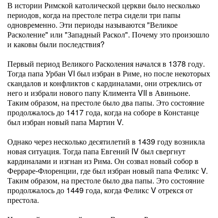
В истории Римской католической церкви было несколько
периодов, когда на престоле петра сидели три папы
одновременно. Эти периоды называются "Великое
Расколение" или "Западный Раскол". Почему это произошло
и каковы были последствия?
Первый период Великого Расколения начался в 1378 году.
Тогда папа Урбан VI был избран в Риме, но после некоторых
скандалов и конфликтов с кардиналами, они отреклись от
него и избрали нового папу Климента VII в Авиньоне.
Таким образом, на престоле было два папы. Это состояние
продолжалось до 1417 года, когда на соборе в Констанце
был избран новый папа Мартин V.
Однако через несколько десятилетий в 1439 году возникла
новая ситуация. Тогда папа Евгений IV был свергнут
кардиналами и изгнан из Рима. Он созвал новый собор в
Ферраре-Флоренции, где был избран новый папа Феликс V.
Таким образом, на престоле было два папы. Это состояние
продолжалось до 1449 года, когда Феликс V отрекся от
престола.