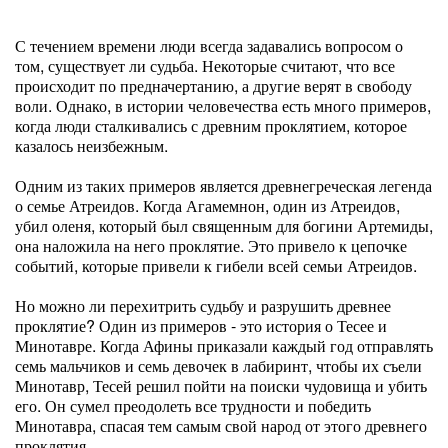
С течением времени люди всегда задавались вопросом о
том, существует ли судьба. Некоторые считают, что все
происходит по предначертанию, а другие верят в свободу
воли. Однако, в истории человечества есть много примеров,
когда люди сталкивались с древним проклятием, которое
казалось неизбежным.
Одним из таких примеров является древнегреческая легенда
о семье Атреидов. Когда Агамемнон, один из Атреидов,
убил оленя, который был священным для богини Артемиды,
она наложила на него проклятие. Это привело к цепочке
событий, которые привели к гибели всей семьи Атреидов.
Но можно ли перехитрить судьбу и разрушить древнее
проклятие? Один из примеров - это история о Тесее и
Минотавре. Когда Афины приказали каждый год отправлять
семь мальчиков и семь девочек в лабиринт, чтобы их съели
Минотавр, Тесей решил пойти на поиски чудовища и убить
его. Он сумел преодолеть все трудности и победить
Минотавра, спасая тем самым свой народ от этого древнего
проклятия.