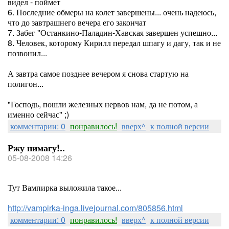
видел - поймет
6. Последние обмеры на колет завершены... очень надеюсь,
что до завтрашнего вечера его закончат
7. Забег "Останкино-Паладин-Хавская завершен успешно...
8. Человек, которому Кирилл передал шпагу и дагу, так и не
позвонил...
А завтра самое позднее вечером я снова стартую на
полигон...
"Господь, пошли железных нервов нам, да не потом, а
именно сейчас" ;)
комментарии: 0
понравилось!
вверх^
к полной версии
Ржу нимагу!..
05-08-2008 14:26
Тут Вампирка выложила такое...
http://vampirka-inga.livejournal.com/805856.html
комментарии: 0
понравилось!
вверх^
к полной версии