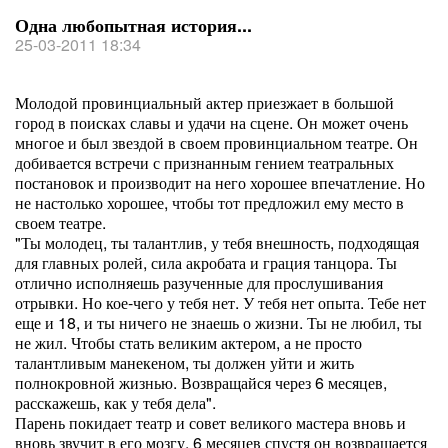
Одна любопытная история...
25-03-2011 18:34
Молодой провинциальный актер приезжает в большой
город в поисках славы и удачи на сцене. Он может очень
многое и был звездой в своем провинциальном театре. Он
добивается встречи с признанным гением театральных
постановок и производит на него хорошее впечатление. Но
не настолько хорошее, чтобы тот предложил ему место в
своем театре.
"Ты молодец, ты талантлив, у тебя внешность, подходящая
для главных ролей, сила акробата и грация танцора. Ты
отлично исполняешь разученные для прослушивания
отрывки. Но кое-чего у тебя нет. У тебя нет опыта. Тебе нет
еще и 18, и ты ничего не знаешь о жизни. Ты не любил, ты
не жил. Чтобы стать великим актером, а не просто
талантливым манекеном, ты должен уйти и жить
полнокровной жизнью. Возвращайся через 6 месяцев,
расскажешь, как у тебя дела".
Парень покидает театр и совет великого мастера вновь и
вновь звучит в его мозгу. 6 месяцев спустя он возвращается