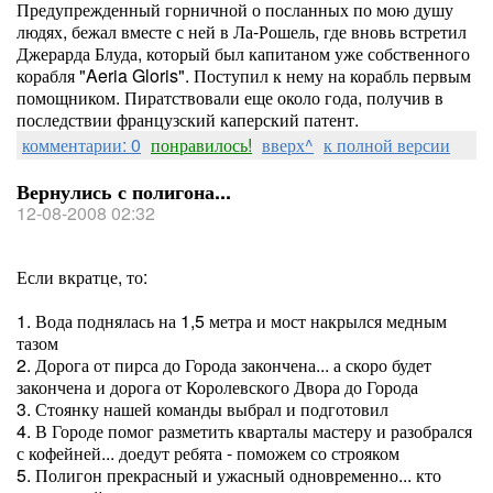
Предупрежденный горничной о посланных по мою душу
людях, бежал вместе с ней в Ла-Рошель, где вновь встретил
Джерарда Блуда, который был капитаном уже собственного
корабля "Aeria Gloris". Поступил к нему на корабль первым
помощником. Пиратствовали еще около года, получив в
последствии французский каперский патент.
комментарии: 0
понравилось!
вверх^
к полной версии
Вернулись с полигона...
12-08-2008 02:32
Если вкратце, то:
1. Вода поднялась на 1,5 метра и мост накрылся медным
тазом
2. Дорога от пирса до Города закончена... а скоро будет
закончена и дорога от Королевского Двора до Города
3. Стоянку нашей команды выбрал и подготовил
4. В Городе помог разметить кварталы мастеру и разобрался
с кофейней... доедут ребята - поможем со строяком
5. Полигон прекрасный и ужасный одновременно... кто