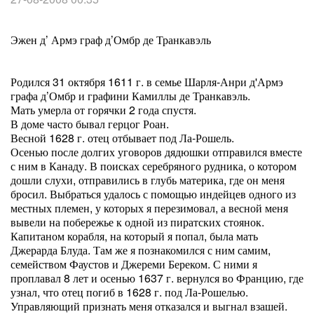
Эжен д’ Армэ граф д’Омбр де Транкавэль
Родился 31 октября 1611 г. в семье Шарля-Анри д'Армэ
графа д’Омбр и графини Камиллы де Транкавэль.
Мать умерла от горячки 2 года спустя.
В доме часто бывал герцог Роан.
Весной 1628 г. отец отбывает под Ла-Рошель.
Осенью после долгих уговоров дядюшки отправился вместе
с ним в Канаду. В поисках серебряного рудника, о котором
дошли слухи, отправились в глубь материка, где он меня
бросил. Выбраться удалось с помощью индейцев одного из
местных племен, у которых я перезимовал, а весной меня
вывели на побережье к одной из пиратских стоянок.
Капитаном корабля, на который я попал, была мать
Джерарда Блуда. Там же я познакомился с ним самим,
семейством Фаустов и Джереми Береком. С ними я
проплавал 8 лет и осенью 1637 г. вернулся во Францию, где
узнал, что отец погиб в 1628 г. под Ла-Рошелью.
Управляющий признать меня отказался и выгнал взашей.