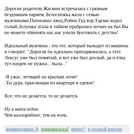
Дорогие родители.Жасмин встречалась с грязным
бездомным парнем, Белоснежка жила с семью
мужчинами,Пиннокио лжец,Робин Гуд вор,Тарзан ходил
голый,Золушка лгала и тайком пробралась ночью на бал.Вы
не можете обвинять нас,нас учили бунтовать с детства!
Идеальный мужчина - это тот, который выходит из машины
и говорит: "Дорогая ты идеально припарковалась, а этот
Лексус уже был помятый, и кот уже был дохлый, да и ёлка
тут нахрен не нужна... была..."
-Я ужас, летящий на крыльях ночи!
-Ты дура, прыгающая по квартире в одеяле!
Все, что не делается, то не делается.
Ну и напоследок:
Чем каллорийнее, тем на ночь.
комментарии: 0
понравилось!
вверх^
к полной версии