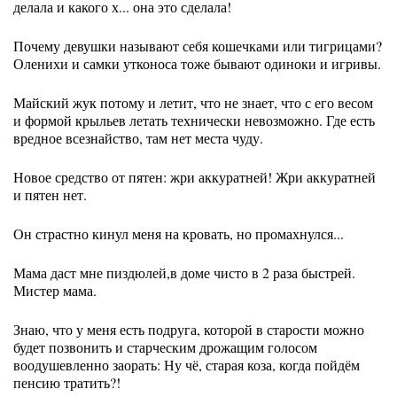
делала и какого х... она это сделала!
Почему девушки называют себя кошечками или тигрицами?
Оленихи и самки утконоса тоже бывают одиноки и игривы.
Майский жук потому и летит, что не знает, что с его весом
и формой крыльев летать технически невозможно. Где есть
вредное всезнайство, там нет места чуду.
Новое средство от пятен: жри аккуратней! Жри аккуратней
и пятен нет.
Он страстно кинул меня на кровать, но промахнулся...
Мама даст мне пиздюлей,в доме чисто в 2 раза быстрей.
Мистер мама.
Знаю, что у меня есть подруга, которой в старости можно
будет позвонить и старческим дрожащим голосом
воодушевленно заорать: Ну чё, старая коза, когда пойдём
пенсию тратить?!