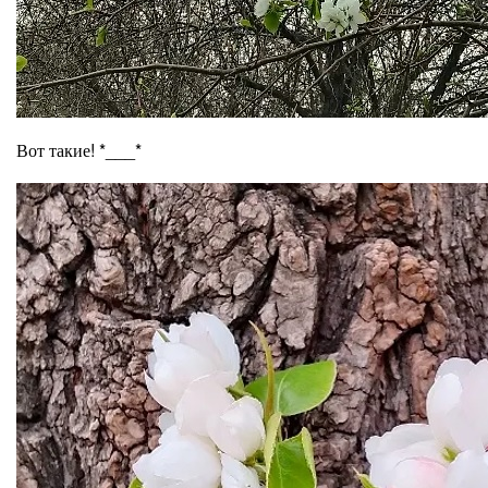
Вот такие! *___*