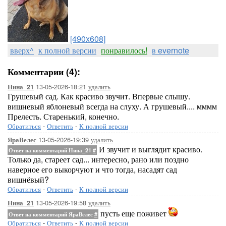
[490x608]
вверх^
к полной версии
понравилось!
в evernote
Комментарии (4):
13-05-2026-18:21
удалить
Нина_21
Грушевый сад. Как красиво звучит. Впервые слышу.
вишневый яблоневый всегда на слуху. А грушевый.... мммм
Прелесть. Старенький, конечно.
Обратиться
-
Ответить
-
К полной версии
13-05-2026-19:39
удалить
ЯраВелес
И звучит и выглядит красиво.
Ответ на комментарий Нина_21
#
Только да, стареет сад... интересно, рано или поздно
наверное его выкорчуют и что тогда, насадят сад
вишнёвый?
Обратиться
-
Ответить
-
К полной версии
13-05-2026-19:58
удалить
Нина_21
пусть еще поживет
Ответ на комментарий ЯраВелес
#
Обратиться
-
Ответить
-
К полной версии