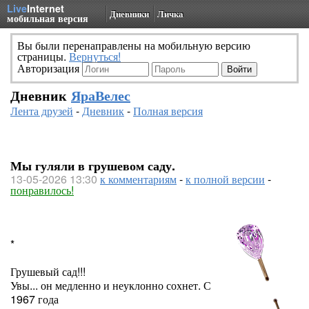
Live
Internet
Дневники
Личка
мобильная версия
Вы были перенаправлены на мобильную версию
страницы.
Вернуться!
Авторизация
Дневник
ЯраВелес
Лента друзей
-
Дневник
-
Полная версия
Мы гуляли в грушевом саду.
13-05-2026 13:30
к комментариям
-
к полной версии
-
понравилось!
*
Грушевый сад!!!
Увы... он медленно и неуклонно сохнет. С
1967 года