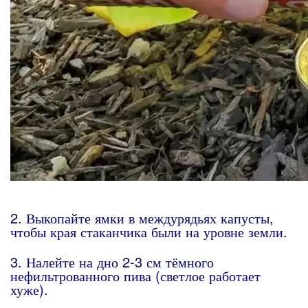
2. Выкопайте ямки в междурядьях капусты,
чтобы края стаканчика были на уровне земли.
3. Налейте на дно 2-3 см тёмного
нефильтрованного пива (светлое работает
хуже).