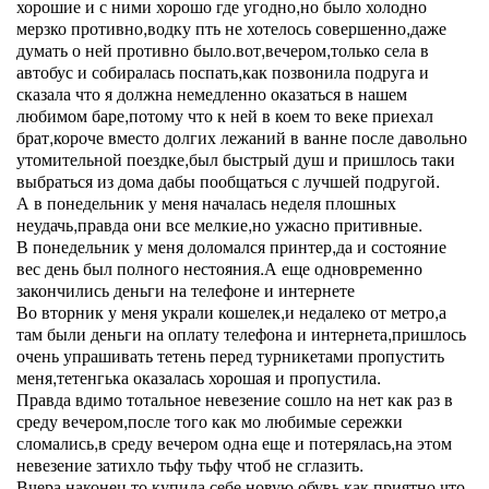
хорошие и с ними хорошо где угодно,но было холодно
мерзко противно,водку пть не хотелось совершенно,даже
думать о ней противно было.вот,вечером,только села в
автобус и собиралась поспать,как позвонила подруга и
сказала что я должна немедленно оказаться в нашем
любимом баре,потому что к ней в коем то веке приехал
брат,короче вместо долгих лежаний в ванне после давольно
утомительной поездке,был быстрый душ и пришлось таки
выбраться из дома дабы пообщаться с лучшей подругой.
А в понедельник у меня началась неделя плошных
неудачь,правда они все мелкие,но ужасно притивные.
В понедельник у меня доломался принтер,да и состояние
вес день был полного нестояния.А еще одновременно
закончились деньги на телефоне и интернете
Во вторник у меня украли кошелек,и недалеко от метро,а
там были деньги на оплату телефона и интернета,пришлось
очень упрашивать тетень перед турникетами пропустить
меня,тетенгька оказалась хорошая и пропустила.
Правда вдимо тотальное невезение сошло на нет как раз в
среду вечером,после того как мо любимые сережки
сломались,в среду вечером одна еще и потерялась,на этом
невезение затихло тьфу тьфу чтоб не сглазить.
Вчера наконец то купила себе новую обувь,как приятно что