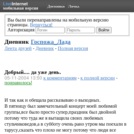
Live
Internet
Дневники
Личка
мобильная версия
Вы были перенаправлены на мобильную версию
страницы.
Вернуться!
Авторизация
Дневник
Госпожа_Лада
Лента друзей
-
Дневник
-
Полная версия
Добрый.... да уже день.
05-11-2004 13:50
к комментариям
-
к полной версии
-
понравилось!
И так как и обещала рассказываю о выходных.
В пятницу был замечательный концерт моей любимой
группы,все было просто супер,праздник был двойной
потому что туда же я вытащила своих любимых
стульчиковедов,а в субботу очень рано утром мы поехали в
тарусу,сказать что плохо не могу потому что люди все