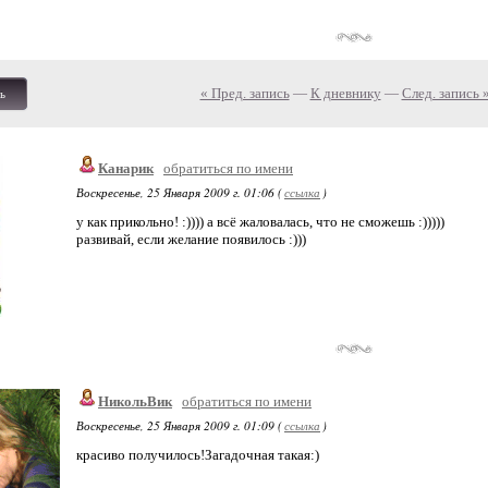
« Пред. запись
—
К дневнику
—
След. запись 
ь
Канарик
обратиться по имени
Воскресенье, 25 Января 2009 г. 01:06 (
ссылка
)
у как прикольно! :)))) а всё жаловалась, что не сможешь :)))))
развивай, если желание появилось :)))
НикольВик
обратиться по имени
Воскресенье, 25 Января 2009 г. 01:09 (
ссылка
)
красиво получилось!Загадочная такая:)