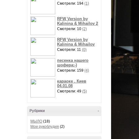
Смотрели: 194
(1)
RFW Version by
Kalinina & Mihailov 2
Смотрели: 10
(2)
RFW Version by
Kalinina & Mihailov
Смотрели: 11
(0)
песенка нашего
шофера:-)
Смотрели: 159
(4)
караоке . Киев
04.01.08
Смотрели: 49
(5)
Рубрики
-
МЫЛО
(18)
Мои рукоблудия
(2)