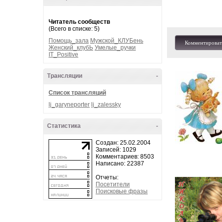
Читатель сообществ
(Всего в списке: 5)
Помощь_зала
Мужской_КЛУБень
Комментироват
Женский_клубЬ
Умелые_ручки
IT_Positive
Трансляции
-
Список трансляций
lj_garyneporter
lj_zalessky
Статистика
-
Создан: 25.02.2004
Записей: 1029
Комментариев: 8503
Написано: 22387
Отчеты:
Посетители
Поисковые фразы