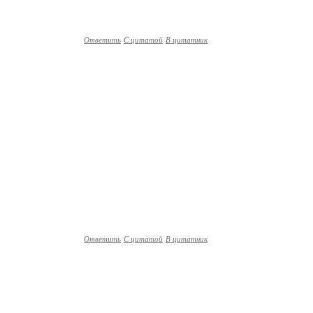
Ответить
С цитатой
В цитатник
Ответить
С цитатой
В цитатник