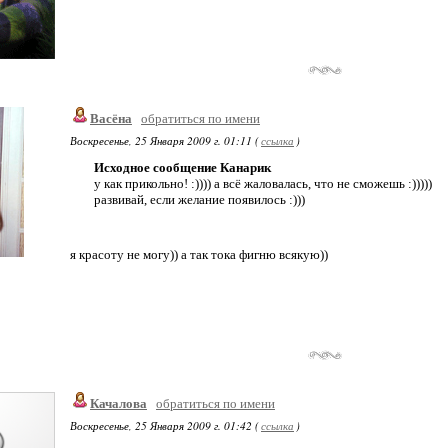
Васёна
обратиться по имени
Воскресенье, 25 Января 2009 г. 01:11 (
ссылка
)
Исходное сообщение Канарик
у как прикольно! :)))) а всё жаловалась, что не сможешь :)))))
развивай, если желание появилось :)))
я красоту не могу)) а так тока фигню всякую))
Качалова
обратиться по имени
Воскресенье, 25 Января 2009 г. 01:42 (
ссылка
)