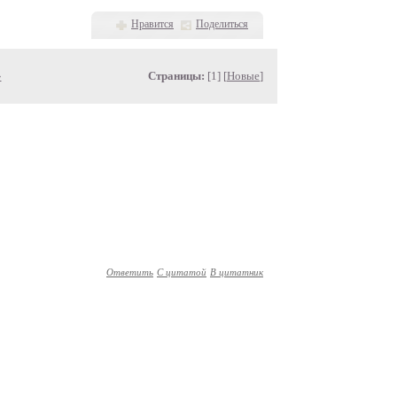
Нравится
Поделиться
»
Страницы:
[1] [
Новые
]
Ответить
С цитатой
В цитатник