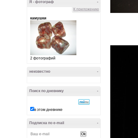
Я - фотограф
-
К приложению
камушки
2 фотографий
неизвестно
-
Поиск по дневнику
-
в этом дневнике
Подписка по e-mail
-