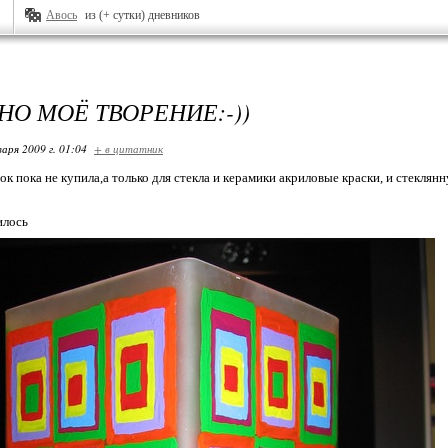
Авось
из (+ сутки) дневников
НО МОЁ ТВОРЕНИЕ:-))
варя 2009 г. 01:04
+ в цитатник
к пока не купила,а только для стекла и керамики акриловые краски, и стеклян
илось