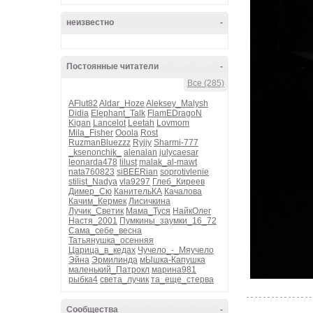
неизвестно
-
Постоянные читатели
-
Все (285)
AFlut82
Aldar_Hoze
Aleksey_Malysh
Didia
Elephant_Talk
FlamEDragoN
Kigan
Lancelot
Leetah
Lovmom
Mila_Fisher
Ooola
Rost
RuzmanBluezzz
Ryjiy
Sharmi-777
_ksenonchik_
alenalan
julycaesar
leonarda478
lilust
malak_al-mawt
nata760823
siBEERian
soprotivlenie
stilist_Nadya
vla9297
Глеб_Киреев
Димер_Сю
КанительКА
Качалова
Качим_Кермек
Лисичкина
Лучик_Светик
Мама_Туся
НайкОлег
Настя_2001
Пумкины_заумки_16_72
Сама_себе_весна
Татьянушка_осенняя
Царица_в_кедах
Чучело_-_Мяучело
Эйна
Эрмилинда
мЫшка-Капушка
маленький_Патрокл
марина981
рыбка4
света_лучик
та_еще_стерва
Сообщества
-