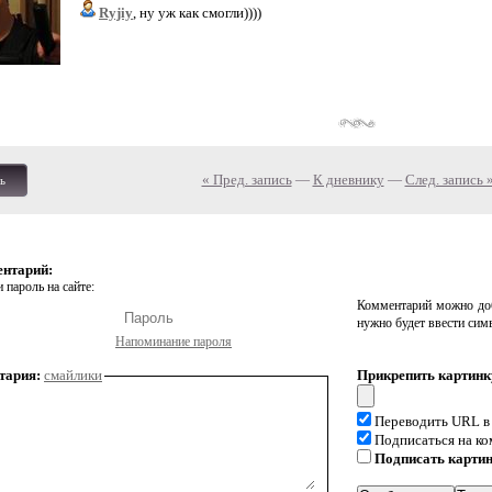
Ryjiy
, ну уж как смогли))))
« Пред. запись
—
К дневнику
—
След. запись 
ь
ентарий:
 пароль на сайте:
Комментарий можно доб
нужно будет ввести сим
Напоминание пароля
тария:
смайлики
Прикрепить картинк
Переводить URL в
Подписаться на к
Подписать карти