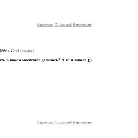
Ответить
С цитатой
В цитатник
006 г. 10:41 (
ссылка
)
хоть в каком масштабе делалось? А то я запала )))
Ответить
С цитатой
В цитатник