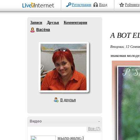
Регистрация
Вход
Рейтинги
Записи
Друзья
Комментарии
Васёна
А ВОТ 
Вторник, 12 Сентя
знакомая молодеж
В друзья
Видео
-
Все (7)
мыло-желе:-)