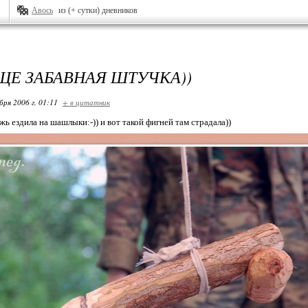
Авось
из (+ сутки) дневников
ЕЩЕ ЗАБАВНАЯ ШТУЧКА))
бря 2006 г. 01:11
+ в цитатник
ь ездила на шашлыки:-)) и вот такой фигней там страдала))