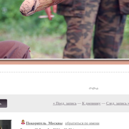
« Пред. запись
—
К дневнику
—
След. запись 
ь
Покоритель_Москвы
обратиться по имени