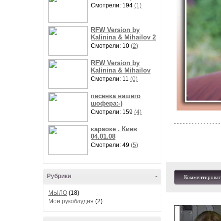
Смотрели: 194
(1)
RFW Version by
Kalinina & Mihailov 2
Смотрели: 10
(2)
RFW Version by
Kalinina & Mihailov
Смотрели: 11
(0)
песенка нашего
шофера:-)
Смотрели: 159
(4)
караоке . Киев
04.01.08
Смотрели: 49
(5)
Рубрики
-
Комментироват
МЫЛО
(18)
Мои рукоблудия
(2)