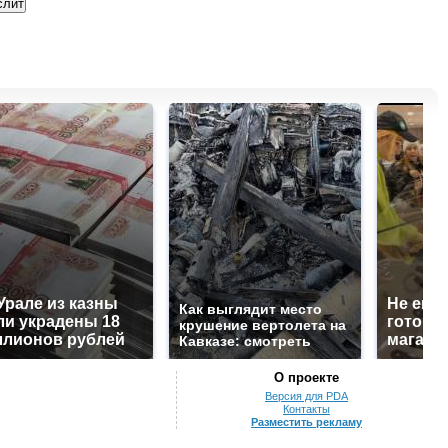
Урале из казны
Не ешьт
Как выглядит место
и украдены 18
готовую
крушение вертолета на
лионов рублей
магазин
Кавказе: смотреть
О проекте
Версия для PDA
Контакты
Разместить рекламу