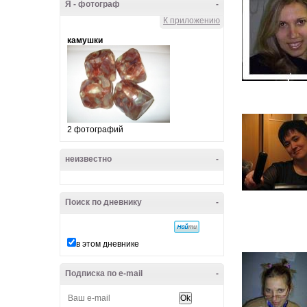
Я - фотограф
-
К приложению
камушки
2 фотографий
неизвестно
-
Поиск по дневнику
-
в этом дневнике
Подписка по e-mail
-