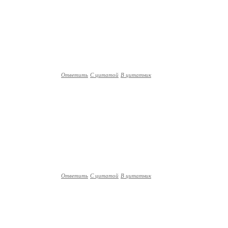
Ответить
С цитатой
В цитатник
Ответить
С цитатой
В цитатник