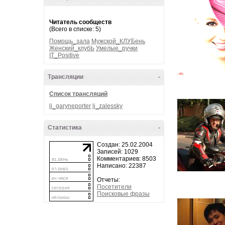
Читатель сообществ
(Всего в списке: 5)
Помощь_зала
Мужской_КЛУБень
Женский_клубЬ
Умелые_ручки
IT_Positive
Трансляции
-
Список трансляций
lj_garyneporter
lj_zalessky
Статистика
-
Создан: 25.02.2004
Записей: 1029
Комментариев: 8503
Написано: 22387
Отчеты:
Посетители
Поисковые фразы