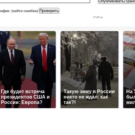
рафии: (найти ошибки)
Где будет встреча
Такую зиму в России
На 
президентов США и
никто не ждал: как
был
России: Европа?
так?!
мил