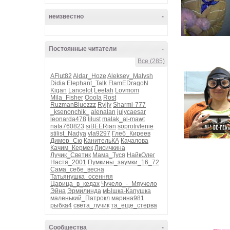
неизвестно
-
Постоянные читатели
-
Все (285)
AFlut82
Aldar_Hoze
Aleksey_Malysh
Didia
Elephant_Talk
FlamEDragoN
Kigan
Lancelot
Leetah
Lovmom
Mila_Fisher
Ooola
Rost
RuzmanBluezzz
Ryjiy
Sharmi-777
_ksenonchik_
alenalan
julycaesar
leonarda478
lilust
malak_al-mawt
nata760823
siBEERian
soprotivlenie
stilist_Nadya
vla9297
Глеб_Киреев
Димер_Сю
КанительКА
Качалова
Качим_Кермек
Лисичкина
Лучик_Светик
Мама_Туся
НайкОлег
Настя_2001
Пумкины_заумки_16_72
Сама_себе_весна
Татьянушка_осенняя
Царица_в_кедах
Чучело_-_Мяучело
Эйна
Эрмилинда
мЫшка-Капушка
маленький_Патрокл
марина981
рыбка4
света_лучик
та_еще_стерва
Сообщества
-