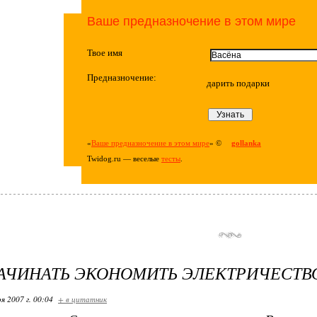
Ваше предназночение в этом мире
Твое имя
Предназночение:
дарить подарки
«
Ваше предназночение в этом мире
» ©
gollanka
Twidog.ru — веселые
тесты
.
АЧИНАТЬ ЭКОНОМИТЬ ЭЛЕКТРИЧЕСТВО:
я 2007 г. 00:04
+ в цитатник