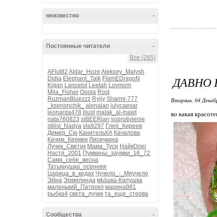
неизвестно
-
Постоянные читатели
-
Все (285)
AFlut82
Aldar_Hoze
Aleksey_Malysh
ДАВНО 
Didia
Elephant_Talk
FlamEDragoN
Kigan
Lancelot
Leetah
Lovmom
Mila_Fisher
Ooola
Rost
RuzmanBluezzz
Ryjiy
Sharmi-777
Вторник, 04 Декаб
_ksenonchik_
alenalan
julycaesar
leonarda478
lilust
malak_al-mawt
во какая красоте
nata760823
siBEERian
soprotivlenie
stilist_Nadya
vla9297
Глеб_Киреев
Димер_Сю
КанительКА
Качалова
Качим_Кермек
Лисичкина
Лучик_Светик
Мама_Туся
НайкОлег
Настя_2001
Пумкины_заумки_16_72
Сама_себе_весна
Татьянушка_осенняя
Царица_в_кедах
Чучело_-_Мяучело
Эйна
Эрмилинда
мЫшка-Капушка
маленький_Патрокл
марина981
рыбка4
света_лучик
та_еще_стерва
Сообщества
-