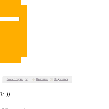
Комментарии
(
7
)
Нравится
Поделиться
-))