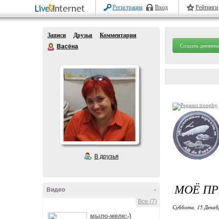
Регистрация
Вход
Рейтинги
Записи
Друзья
Комментарии
Создать дневник
Васёна
В друзья
МОЁ ПР
Видео
-
Все (7)
Суббота, 15 Декаб
мыло-желе:-)