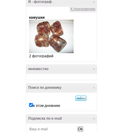
Я - фотограф
-
К приложению
камушки
2 фотографий
неизвестно
-
Поиск по дневнику
-
в этом дневнике
Подписка по e-mail
-