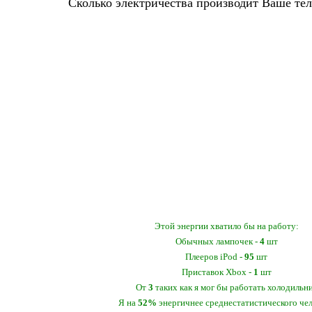
Сколько электричества производит Ваше тел
380
ватт
Этой энергии хватило бы на работу:
Обычных лампочек -
4
шт
Плееров iPod -
95
шт
Приставок Xbox -
1
шт
От
3
таких как я мог бы работать холодильн
Я на
52%
энергичнее среднестатистического че