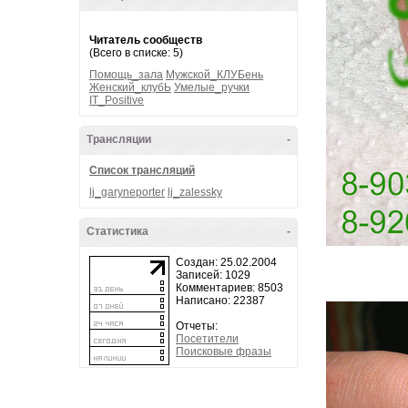
Читатель сообществ
(Всего в списке: 5)
Помощь_зала
Мужской_КЛУБень
Женский_клубЬ
Умелые_ручки
IT_Positive
Трансляции
-
Список трансляций
lj_garyneporter
lj_zalessky
Статистика
-
Создан: 25.02.2004
Записей: 1029
Комментариев: 8503
Написано: 22387
Отчеты:
Посетители
Поисковые фразы