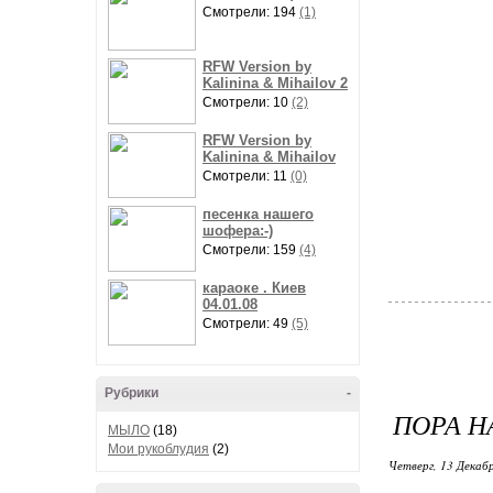
Смотрели: 194
(1)
RFW Version by
Kalinina & Mihailov 2
Смотрели: 10
(2)
RFW Version by
Kalinina & Mihailov
Смотрели: 11
(0)
песенка нашего
шофера:-)
Смотрели: 159
(4)
караоке . Киев
04.01.08
Смотрели: 49
(5)
Рубрики
-
ПОРА Н
МЫЛО
(18)
Мои рукоблудия
(2)
Четверг, 13 Декабр