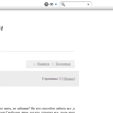
И
Нравится
Поделиться
»
Страницы:
[1] [
Новые
]
ог жить, не забывая? Но кто способен забыть все ,о
це.Свободен лишь тот,кто утратил все, ради чего