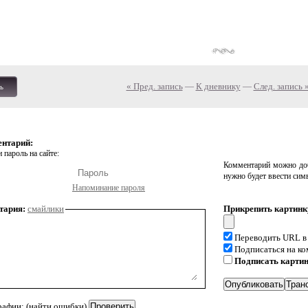
« Пред. запись
—
К дневнику
—
След. запись 
ь
ентарий:
 пароль на сайте:
Комментарий можно доб
нужно будет ввести сим
Напоминание пароля
тария:
смайлики
Прикрепить картинк
Переводить URL в
Подписаться на к
Подписать карти
рафии: (найти ошибки)