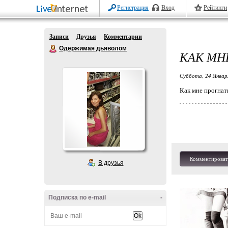
Регистрация
Вход
Рейтинги
Записи
Друзья
Комментарии
Одержимая дьяволом
КАК МН
Суббота, 24 Январ
Как мне прогнат
Комментироват
В друзья
Подписка по e-mail
-