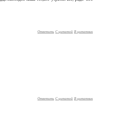
Ответить
С цитатой
В цитатник
Ответить
С цитатой
В цитатник