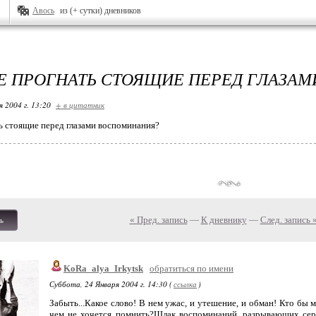
Авось
из (+ сутки) дневников
Е ПРОГНАТЬ СТОЯЩИЕ ПЕРЕД ГЛАЗАМ
я 2004 г. 13:20
+ в цитатник
ь стоящие перед глазами воспоминания?
« Пред. запись
—
К дневнику
—
След. запись 
ь
KoRa_alya_Irkytsk
обратиться по имени
Суббота, 24 Января 2004 г. 14:30 (
ссылка
)
Забыть...Какое слово! В нем ужас, и утешение, и обман! Кто бы м
чем не хочется помнить?Шлак воспоминаний ,разрывающих серд