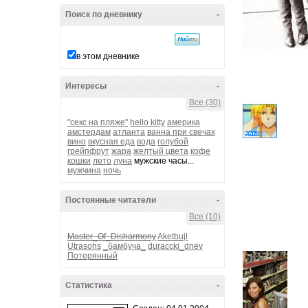
Поиск по дневнику
-
в этом дневнике
Интересы
-
Все (30)
"секс на пляже"
hello kitty
америка
амстердам
атланта
ванна при свечах
вино
вкусная еда
вода
голубой
грейпфрут
жара
желтый цвета
кофе
кошки
лето
луна
мужские часы...
мужчина
ночь
Постоянные читатели
-
Все (10)
Master_Of_Disharmony
Aketbujl
Utrasohs
_бамбуча_
duraccki_dnev
Потерянный
Статистика
-