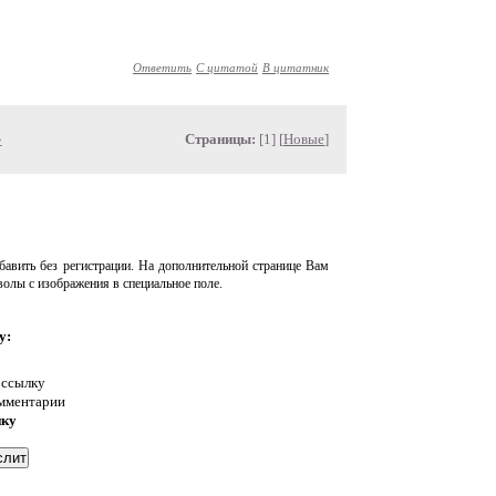
Ответить
С цитатой
В цитатник
»
Страницы:
[1] [
Новые
]
авить без регистрации. На дополнительной странице Вам
волы с изображения в специальное поле.
у:
 ссылку
омментарии
нку