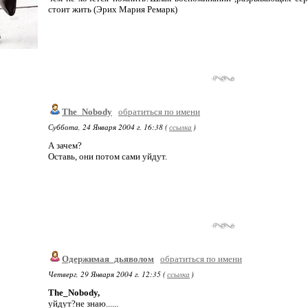
стоит жить (Эрих Мария Ремарк)
The_Nobody
обратиться по имени
Суббота, 24 Января 2004 г. 16:38 (
ссылка
)
А зачем?
Оставь, они потом сами уйдут.
Одержимая_дьяволом
обратиться по имени
Четверг, 29 Января 2004 г. 12:35 (
ссылка
)
The_Nobody,
уйдут?не знаю......