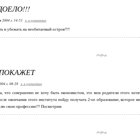
ДОЕЛО!!!
я 2004 г. 14:53
+ в цитатник
ть и убежать на необитаемый остров!!!!
 ПОКАЖЕТ
004 г. 08:28
+ в цитатник
а, что совершенно не хочу быть экономистом, это мои родители этого хотят
осле окончания этого института пойду получать 2-ое образование, которое м
блю свою профессию!!! Посмотрим.