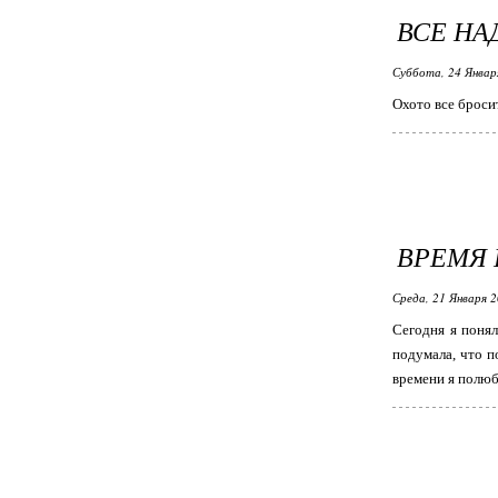
ВСЕ НА
Суббота, 24 Январ
Охото все броси
ВРЕМЯ
Среда, 21 Января 2
Сегодня я понял
подумала, что п
времени я полю