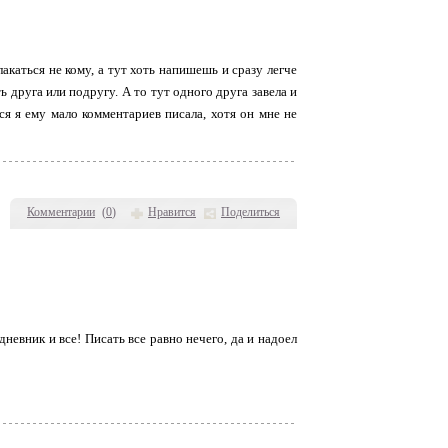
акаться не кому, а тут хоть напишешь и сразу легче
ь друга или подругу. А то тут одного друга завела и
ся я ему мало комментариев писала, хотя он мне не
Комментарии
(
0
)
Нравится
Поделиться
дневник и все! Писать все равно нечего, да и надоел