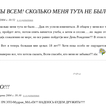
Ы ВСЕМ! СКОЛЬКО МЕНЯ ТУТА НЕ БЫЛО.
2004 г. 10:52
+ в цитатник
олько меня тута не было......Даж пч успели измениться...В общем у меня все 
 пройдет лето, потом опять начнется учеба, а затем и сессия.......но ладно э
ка(к сожалению не море, но все равно пойдет)и мое День Рождение!!! В этом г
Вот я теперь большая мне целых 18 лет!!! Хотя пока особо не ощущается,
наверно все, что хотела сказать, Всем спасибо, кто меня не забывал!!!:sla:
О!!!
арта 2004 г. 18:30
+ в цитатник
ПЧ ЭТО-Мудрая_MiLeDi!!! НАДЕЮСЬ БУДЕМ ДРУЖИТЬ!!!!!