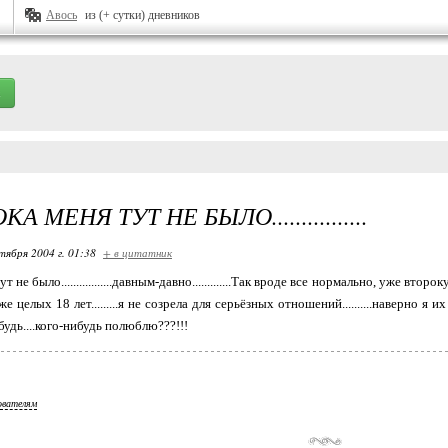
Авось
из (+ сутки) дневников
А МЕНЯ ТУТ НЕ БЫЛО................
тября 2004 г. 01:38
+ в цитатник
т не было.................давным-давно.............Так вроде все нормально, уже второ
е целых 18 лет.........я не созрела для серьёзных отношений..........наверно я их д
удь....кого-нибудь полюблю???!!!
ователям