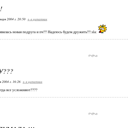
!
варя 2004 г. 20:50
+ в цитатник
вилась новая подруга и пч!!! Надеюсь будем дружить!!!:sla:
У???
я 2004 г. 16:26
+ в цитатник
гда все усложняют????