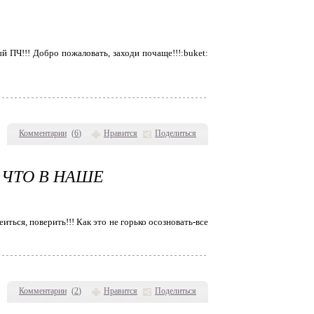
ый ПЧ!!! Добро пожаловать, заходи почаще!!!:buket:
Комментарии
(
6
)
Нравится
Поделиться
 ЧТО В НАШЕ
ться, поверить!!! Как это не горько осозновать-все
Комментарии
(
2
)
Нравится
Поделиться