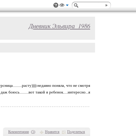
Дневник Эльвира_1986
курсница..........расту)))) недавно поняла, что не смотря
аж боюсь..........вот такой я ребенок.....интересно...я
Комментарии
(
5
)
Нравится
Поделиться