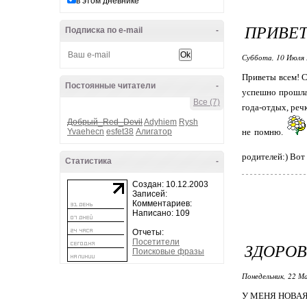
в этом дневнике
ПРИВЕТ
Подписка по e-mail
-
Суббота, 10 Июля 
Приветы всем! Ск
Постоянные читатели
-
успешно прошла,
Все (7)
года-отдых, реч
Добрый_Red_Devil
Adyhiem
Rysh
Yvaehecn
esfet38
Алигатор
не помню.
родителей:) Вот 
Статистика
-
Создан: 10.12.2003
Записей:
Комментариев:
Написано: 109
Отчеты:
Посетители
ЗДОРОВ
Поисковые фразы
Понедельник, 22 М
У МЕНЯ НОВАЯ 