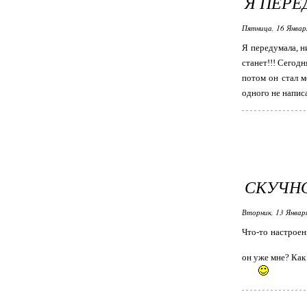
Я ПЕРЕ
Пятница, 16 Январ
Я передумала, н
станет!!! Сегодн
потом он стал м
одного не напис
СКУЧНО.
Вторник, 13 Январ
Что-то настроени
он уже мне? Как