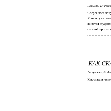
Пятница, 13 Февра
Сперва всех хоч
У меня уже нача
живется студента
со мной просто н
КАК СК
Воскресенье, 01 Фе
Как сказать чело