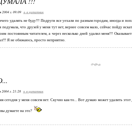
ДУМАЛА !!!
я 2004 г. 09:09
+ в цитатник
ичего удалять не буду!!! Подруги все уехали по разным городам, иногда и попл
я подумала, что друзей у меня тут нет, вернее совсем мало, сейчас пойду искат
оим постоянным читателем, а через несколько дней удалил меня!!! Оказывает
ал!!! Я не обижаюсь, просто неприятно.
..
я 2004 г. 21:28
+ в цитатник
я сегодня у меня совсем нет. Скучно как-то... Вот думаю может удалить этот 
 вы думаете на это?