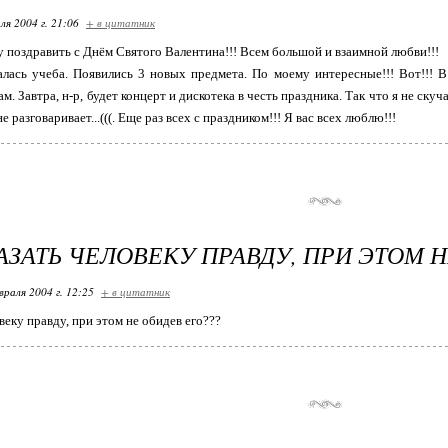
ля 2004 г. 21:06
+ в цитатник
у поздравить с Днём Святого Валентина!!! Всем большой и взаимной любви!!!
лась учеба. Появились 3 новых предмета. По моему интересные!!! Вот!!! В
м. Завтра, н-р, будет концерт и дискотека в честь праздника. Так что я не скуч
е разговаривает...(((. Еще раз всех с праздником!!! Я вас всех люблю!!!
АЗАТЬ ЧЕЛОВЕКУ ПРАВДУ, ПРИ ЭТОМ 
враля 2004 г. 12:25
+ в цитатник
веку правду, при этом не обидев его???