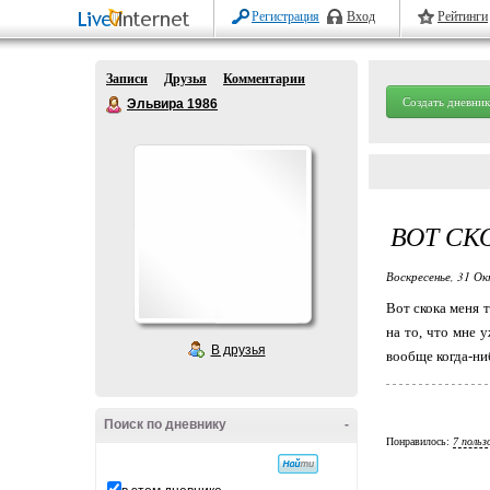
Регистрация
Вход
Рейтинги
Записи
Друзья
Комментарии
Создать дневник
Эльвира 1986
ВОТ СКОК
Воскресенье, 31 Ок
Вот скока меня ту
на то, что мне уж
В друзья
вообще когда-ниб
Поиск по дневнику
-
Понравилось:
7 польз