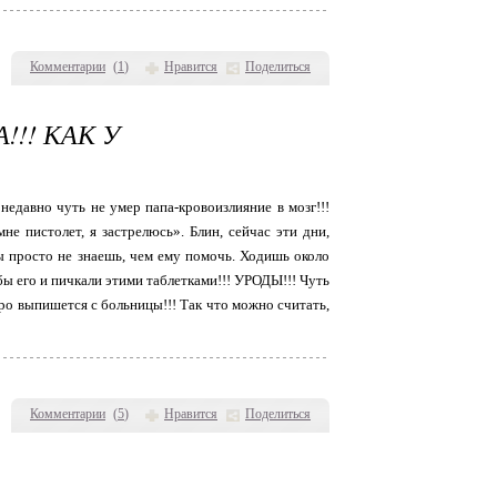
Комментарии
(
1
)
Нравится
Поделиться
!!! КАК У
 недавно чуть не умер папа-кровоизлияние в мозг!!!
не пистолет, я застрелюсь». Блин, сейчас эти дни,
ы просто не знаешь, чем ему помочь. Ходишь около
к бы его и пичкали этими таблетками!!! УРОДЫ!!! Чуть
коро выпишется с больницы!!! Так что можно считать,
Комментарии
(
5
)
Нравится
Поделиться