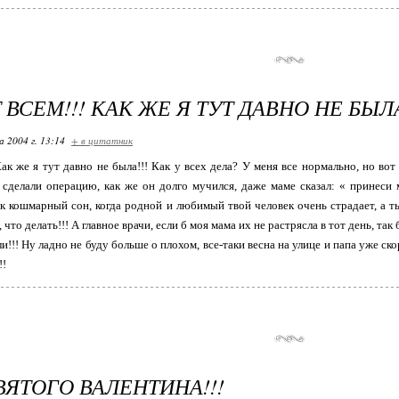
ВСЕМ!!! КАК ЖЕ Я ТУТ ДАВНО НЕ БЫЛА
 2004 г. 13:14
+ в цитатник
Как же я тут давно не была!!! Как у всех дела? У меня все нормально, но вот
сделали операцию, как же он долго мучился, даже маме сказал: « принеси м
к кошмарный сон, когда родной и любимый твой человек очень страдает, а т
, что делать!!! А главное врачи, если б моя мама их не растрясла в тот день, та
и!!! Ну ладно не буду больше о плохом, все-таки весна на улице и папа уже с
!!
ВЯТОГО ВАЛЕНТИНА!!!