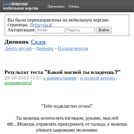
Live
Internet
Дневники
Личка
мобильная версия
Вы были перенаправлены на мобильную версию
страницы.
Вернуться!
Авторизация
Дневник
Скам
Лента друзей
-
Дневник
-
Полная версия
Результат теста "Какой магией ты владеешь?"
28-08-2003 10:57
к комментариям
-
к полной версии
-
понравилось!
"Тебе подвластен огонь!"
Ты можешь испепелять взглядом, руками, мыслей
etc...Можешь управлять прикуривать от пальца, а можешь
убивать шаровыми молниями.