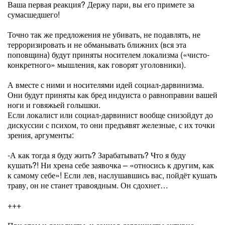
Ваша первая реакция? Держу пари, вы его примете за
сумасшедшего!
Точно так же предложения не убивать, не подавлять, не
терроризировать и не обманывать ближних (вся эта
поповщина) будут приняты носителем локализма («чисто-
конкретного» мышления, как говорят уголовники).
А вместе с ними и носителями идей социал-дарвинизма.
Они будут приняты как бред индуиста о равноправии вашей
ноги и говяжьей голышки.
Если локалист или социал-дарвинист вообще снизойдут до
дискуссии с психом, то они предъявят железные, с их точки
зрения, аргументы:
-А как тогда я буду жить? Зарабатывать? Что я буду
кушать?! Ни хрена себе заявочка – «относись к другим, как
к самому себе»! Если лев, наслушавшись вас, пойдёт кушать
траву, он не станет травоядным. Он сдохнет…
+++