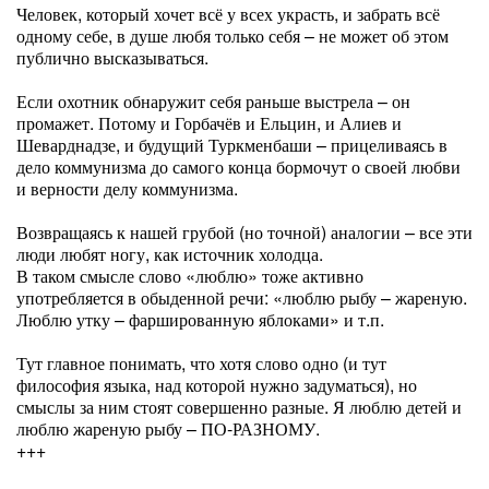
Человек, который хочет всё у всех украсть, и забрать всё
одному себе, в душе любя только себя – не может об этом
публично высказываться.
Если охотник обнаружит себя раньше выстрела – он
промажет. Потому и Горбачёв и Ельцин, и Алиев и
Шеварднадзе, и будущий Туркменбаши – прицеливаясь в
дело коммунизма до самого конца бормочут о своей любви
и верности делу коммунизма.
Возвращаясь к нашей грубой (но точной) аналогии – все эти
люди любят ногу, как источник холодца.
В таком смысле слово «люблю» тоже активно
употребляется в обыденной речи: «люблю рыбу – жареную.
Люблю утку – фаршированную яблоками» и т.п.
Тут главное понимать, что хотя слово одно (и тут
философия языка, над которой нужно задуматься), но
смыслы за ним стоят совершенно разные. Я люблю детей и
люблю жареную рыбу – ПО-РАЗНОМУ.
+++