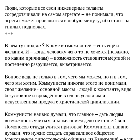
Люди, которые все свои инженерные таланты
сосредотачивали на самом агрегате – не понимали, что
агрегат может провалиться в любую минуту, ибо стоит на
гнилых подпорках.
+++
В чём тут подвох? Кроме возможностей – есть ещё и
желания. И – когда человеку чего-то не хочется (неважно,
по каким причинам) – возможность становится мёртвой и
постепенно разрушается, выветривается.
Вопрос ведь не только в том, чего мы можем, но и в том,
чего мы хотим. Коммунисты никогда этого не понимали,
сводя желание «основной массы» людей к константе, видя
безусловное и врождённое в очень условном и
искусственном продукте христианской цивилизации.
Коммунисты наивно думали, что главное – дать людям
возможность учиться, а за желанием дело не станет: вон,
Ломоносов откуда учится притопал! Коммунисты наивно
думали, что нужно создать справедливое общество
(срисованное с апостольской общины, из Евангелия) – а уж