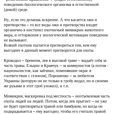
поведению биологического организма в естественной
(дикой) среде.
Ну, если это делаешь искренне. А что касается лжи и
притворства – то все виды лжи и притворства входят
органично в инстинкт охотничьей мимикрии животного
мира, и отторжения у зоологической мотивации поведения
не вызывают.
Всякий охотник пытается притвориться тем, кем ему
выгоднее в данный момент притворится для охоты.
Крокодил – бревном, лев в высокой траве – выдаёт себя за
часть травы, Ельцин и Кравчук – за коммунистов (а потом -
националистов, как зайчики, поменявшие окрас в
соответствии с сезоном), Порошенко – за любителя
Украины (которую он не только в гробу видал, но и своими
же руками в этот гроб уложил), и т.п.
Мимикрия, маскировка под местность – неотъемлемая часть
охоты людей на людей. Потом, когда лев прыгнет – он уже
не будет притворяться травой или бамбуком, но когда он
подкрадывается – ему выгодно, чтобы его считали травой