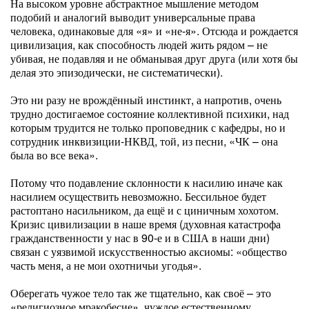
На высоком уровне абстрактное мышление методом
подобий и аналогий выводит универсальные права
человека, одинаковые для «я» и «не-я». Отсюда и рождается
цивилизация, как способность людей жить рядом – не
убивая, не подавляя и не обманывая друг друга (или хотя бы
делая это эпизодически, не систематически).
Это ни разу не врождённый инстинкт, а напротив, очень
трудно достигаемое состояние коллективной психики, над
которым трудится не только проповедник с кафедры, но и
сотрудник инквизиции-НКВД, той, из песни, «ЧК – она
была во все века».
Потому что подавление склонности к насилию иначе как
насилием осуществить невозможно. Бессильное будет
растоптано насильником, да ещё и с циничным хохотом.
Кризис цивилизации в наше время (духовная катастрофа
гражданственности у нас в 90-е и в США в наши дни)
связан с уязвимой искусственностью аксиомы: «общество
часть меня, а не мои охотничьи угодья».
Оберегать чужое тело так же тщательно, как своё – это
«религиозное мракобесие», чуждое естественному