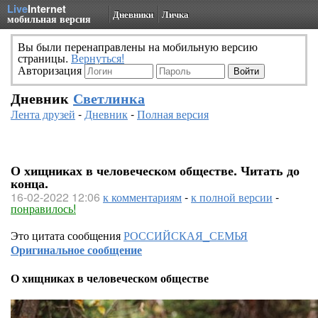
Live
Internet
Дневники
Личка
мобильная версия
Вы были перенаправлены на мобильную версию
страницы.
Вернуться!
Авторизация
Дневник
Светлинка
Лента друзей
-
Дневник
-
Полная версия
О хищниках в человеческом обществе. Читать до
конца.
16-02-2022 12:06
к комментариям
-
к полной версии
-
понравилось!
Это цитата сообщения
РОССИЙСКАЯ_СЕМЬЯ
Оригинальное сообщение
О хищниках в человеческом обществе