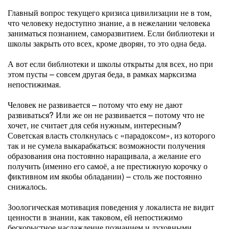
Главный вопрос текущего кризиса цивилизации не в том,
что человеку недоступно знание, а в нежелании человека
заниматься познанием, саморазвитием. Если библиотеки и
школы закрыть ото всех, кроме дворян, то это одна беда.
А вот если библиотеки и школы открыты для всех, но при
этом пусты – совсем другая беда, в рамках марксизма
непостижимая.
Человек не развивается – потому что ему не дают
развиваться? Или же он не развивается – потому что не
хочет, не считает для себя нужным, интересным?
Советская власть столкнулась с «парадоксом», из которого
так и не сумела выкарабкаться: возможности получения
образования она постоянно наращивала, а желание его
получить (именно его самоё, а не престижную корочку о
фиктивном им якобы обладании) – столь же постоянно
снижалось.
Зоологическая мотивация поведения у локалиста не видит
ценности в знании, как таковом, ей непостижимо
бескорыстное наслаждение познанием и духовными