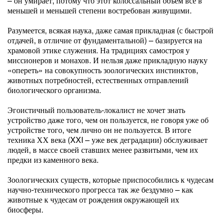
– он умирает, потому что этот колоссальный объём всё в
меньшей и меньшей степени востребован живущими.
Разумеется, всякая наука, даже самая прикладная (с быстрой
отдачей, в отличие от фундаментальной) – базируется на
храмовой этике служения. На традициях самостроя у
миссионеров и монахов. И нельзя даже прикладную науку
«опереть» на совокупность зоологических инстинктов,
животных потребностей, естественных отправлений
биологического организма.
Эгоистичный пользователь-локалист не хочет знать
устройство даже того, чем он пользуется, не говоря уже об
устройстве того, чем лично он не пользуется. В итоге
техника ХХ века (XXI – уже век деградации) обслуживает
людей, в массе своей ставших менее развитыми, чем их
предки из каменного века.
Зоологических существ, которые приспособились к чудесам
научно-технического прогресса так же бездумно – как
животные к чудесам от рождения окружающей их
биосферы.