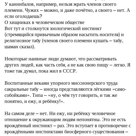
У каннибалов, например, нельзя жрать членов своего
племени. Чужих – можно, и даже почётно, а своего – нет. А
если оголодаешь?
О хищниках в человеческом обществе
Вот тут и столкнутся зоологический инстинкт
(стремящийся привычным образом насытить носителя) и
религиозное табу (членов своего племени кушать – табу,
шаман сказал).
Некоторые наивные люди думают, что рассматривать
других людей, как часть себя, а не как свою пищу – легко. Я
тоже так думал, пока жил в СССР.
Воспитанные веками упорного миссионерского труда
сакральные табу – иногда представляются лёгкими «само-
собойками». Типа – «ну, о чём тут говорить, и так же
понятно, и ежу, и ребёнку!».
На самом деле – нет. Ни ежу, ни ребёнку человечное
отношение к окружающим людям непонятны. Это не есть
врождённый инстинкт – раз. Это вступает в противоречие с
врождёнными инстинктами биосферного существования –