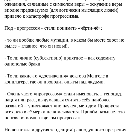
ожидания, связанные с символом веры – оскудение веры
вполне предсказуемо (для логически мыслящих людей)
привело к катастрофе прогрессизма.
Под «прогрессом» стали понимать «чёрти-чё»:
- то ли вообще любые мутации, в каком бы месте хвост не
вылез – главное, что он новый.
- То ли лично (субъективно) приятное – как содомиту
однополые браки.
- То ли какие-то «достижения» доктора Менгеле в
концлагере, где он проводит опыты над людьми.
- Очень часто «прогрессом» стали именовать… геноцид:
нация или раса, выдумавшая считать себя наиболее
развитой – уничтожает «по науке», методом Прокруста,
всех, кто в её мерки не вписывается. Причём называет это
не «зверством» а «делом прогресса».
Но возникла и другая тенденция: равнодушного презрения