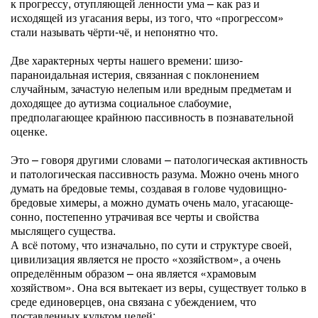
к прогрессу, отупляющей ленности ума – как раз и
исходящей из угасания веры, из того, что «прогрессом»
стали называть чёрти-чё, и непонятно что.
Две характерных черты нашего времени: шизо-
параноидальная истерия, связанная с поклонением
случайным, зачастую нелепым или вредным предметам и
доходящее до аутизма социальное слабоумие,
предполагающее крайнюю пассивность в познавательной
оценке.
Это – говоря другими словами – патологическая активность
и патологическая пассивность разума. Можно очень много
думать на бредовые темы, создавая в голове чудовищно-
бредовые химеры, а можно думать очень мало, угасающе-
сонно, постепенно утрачивая все черты и свойства
мыслящего существа.
А всё потому, что изначально, по сути и структуре своей,
цивилизация является не просто «хозяйством», а очень
определённым образом – она является «храмовым
хозяйством». Она вся вытекает из веры, существует только в
среде единоверцев, она связана с убеждением, что
поставленных культом целей: