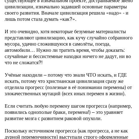
существующее в изначальном проекте, достраиваемое звено
цивилизации, изначально задавшей основные параметры
своего развития. Вначале цивилизация решила «надо» - и
лишь потом стала думать «как?».
И это очевидно, хотя некоторые безумные материалисты
представляют цивилизацию, как кучу случайно собранного
мусора, удачно сложившуюся в самолёты, поезда,
автомобили… Нужно ли тратить время, чтобы доказать:
случайные и бессистемные находки ничего не дадут, ни во
что не сложатся?!
Учёные находили – потому что знали ЧТО искать, и ГДЕ
искать, потому что христианская цивилизация сразу же
отделила прогресс (полезные в её понимании перемены) от
злокачественных мутаций (всех иных перемен в жизни).
Если считать любую перемену шагом прогресса (например,
появились однополые браки, перемена!) – это уравняет
развитие мозга с развитием раковой опухоли.
Поскольку источником прогресса (как прогресса, а не как
дурной переменчивости) выступали строго оформленные