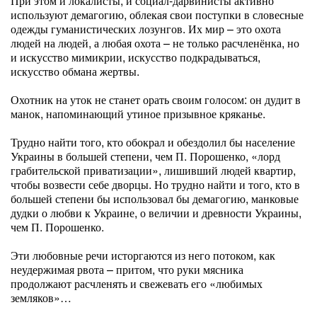
При этом и локалисты, и социал-дарвинисты активно
используют демагогию, облекая свои поступки в словесные
одежды гуманистических лозунгов. Их мир – это охота
людей на людей, а любая охота – не только расчленёнка, но
и искусство мимикрии, искусство подкрадываться,
искусство обмана жертвы.
Охотник на уток не станет орать своим голосом: он дудит в
манок, напоминающий утиное призывное кряканье.
Трудно найти того, кто обокрал и обездолил бы население
Украины в большей степени, чем П. Порошенко, «лорд
грабительской приватизации», лишивший людей квартир,
чтобы возвести себе дворцы. Но трудно найти и того, кто в
большей степени бы использовал бы демагогию, манковые
дудки о любви к Украине, о величии и древности Украины,
чем П. Порошенко.
Эти любовные речи исторгаются из него потоком, как
неудержимая рвота – притом, что руки мясника
продолжают расчленять и свежевать его «любимых
земляков»…