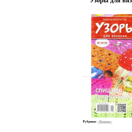
Узоры для вя
Рубрики:
~Вязание~