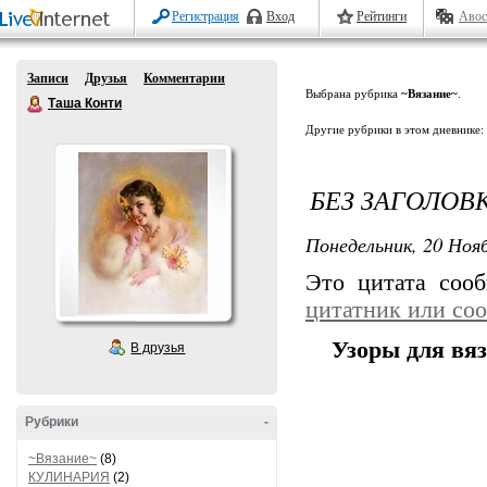
Регистрация
Вход
Рейтинги
Авос
Записи
Друзья
Комментарии
Выбрана рубрика
~Вязание~
.
Таша Конти
Другие рубрики в этом дневнике:
БЕЗ ЗАГОЛОВ
Понедельник, 20 Нояб
Это цитата со
цитатник или со
Узоры для вя
В друзья
Рубрики
-
~Вязание~
(8)
КУЛИНАРИЯ
(2)