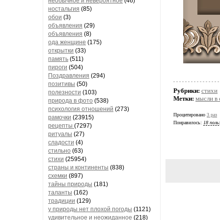
необычное и невероятное
(46)
ностальгия
(85)
обои
(3)
объявления
(29)
объявления
(8)
ода женщине
(175)
открытки
(33)
память
(511)
пироги
(504)
Поздравления
(294)
позитивы
(50)
Рубрики:
стихи
полезности
(103)
Метки:
мысли в 
природа в фото
(538)
психология отношений
(273)
Процитировано
3 раз
рамочки
(23915)
Понравилось:
18 поль
рецепты
(7297)
ритуалы
(27)
сладости
(4)
стильно
(63)
стихи
(25954)
страны и континенты
(838)
схемки
(897)
тайны природы
(181)
таланты
(162)
традиции
(129)
у природы нет плохой погоды
(1121)
удивительное и неожиданное
(218)