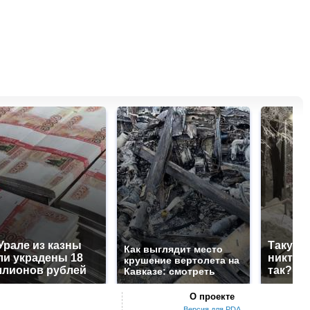
Урале из казны
Такую 
Как выглядит место
и украдены 18
никто н
крушение вертолета на
лионов рублей
так?!
Кавказе: смотреть
О проекте
Версия для PDA