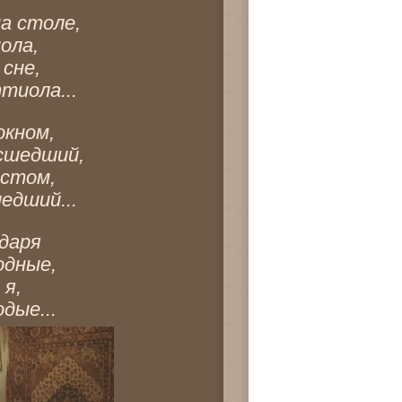
а столе, 
ола, 
сне, 
иола... 
окном, 
сшедший, 
стом, 
едший... 
даря 
одные, 
я, 
дые... 