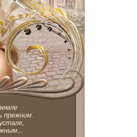
земле 
ь прежним. 
устале, 
жным... 