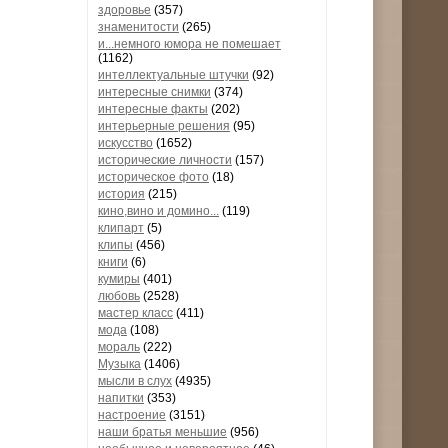
здоровье
(357)
знаменитости
(265)
и...немного юмора не помешает
(1162)
интеллектуальные штучки
(92)
интересные снимки
(374)
интересные факты
(202)
интерьерные решения
(95)
искусство
(1652)
исторические личности
(157)
историческое фото
(18)
история
(215)
кино,вино и домино...
(119)
клипарт
(5)
клипы
(456)
книги
(6)
кумиры
(401)
любовь
(2528)
мастер класс
(411)
мода
(108)
мораль
(222)
Музыка
(1406)
мысли в слух
(4935)
напитки
(353)
настроение
(3151)
наши братья меньшие
(956)