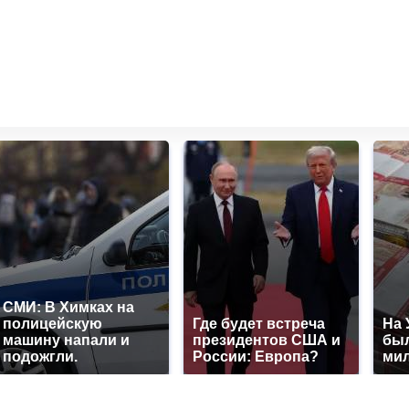
СМИ: В Химках на
полицейскую
Где будет встреча
На 
машину напали и
президентов США и
был
подожгли.
России: Европа?
мил