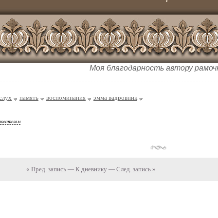
Моя благодарность автору рамоч
слух
память
воспоминания
эмма вадровник
зователям
« Пред. запись
—
К дневнику
—
След. запись »