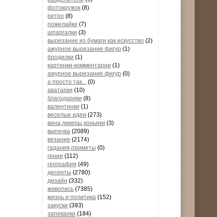
фотокружок
(8)
ретро
(8)
пожелайки
(7)
шпаргалки
(3)
вырезание из бумаги как искусство
(2)
ажурное вырезание фигур
(1)
бродилки
(1)
картинки-комментарии
(1)
ажурное вырезание фигур
(0)
а просто так...
(0)
аватарки
(10)
благодарики
(8)
валентинки
(1)
веселые идеи
(273)
вина,ликеры,коньяки
(3)
выпечка
(2089)
вязание
(2174)
гадания,приметы
(0)
гении
(112)
география
(49)
десерты
(2780)
дизайн
(332)
живопись
(7385)
жизнь и политика
(152)
закуски
(393)
запеканки
(184)