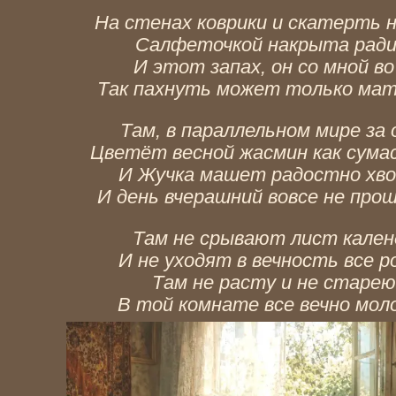
На стенах коврики и скатерть н
Салфеточкой накрыта ради
И этот запах, он со мной во 
Так пахнуть может только матт
Там, в параллельном мире за 
Цветёт весной жасмин как сума
И Жучка машет радостно хво
И день вчерашний вовсе не прош
Там не срывают лист кален
И не уходят в вечность все р
Там не расту и не старею 
В той комнате все вечно моло