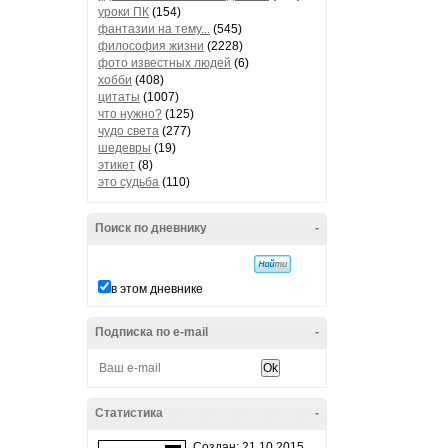
уроки ПК
(154)
фантазии на тему...
(545)
философия жизни
(2228)
фото известных людей
(6)
хобби
(408)
цитаты
(1007)
что нужно?
(125)
чудо света
(277)
шедевры
(19)
этикет
(8)
это судьба
(110)
Поиск по дневнику
-
в этом дневнике
Подписка по e-mail
-
Статистика
-
Создан: 21.10.2015