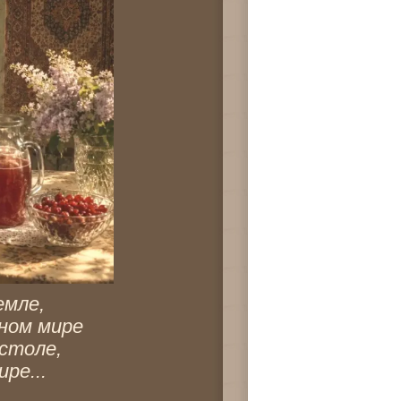
емле, 
ном мире 
столе, 
ре... 