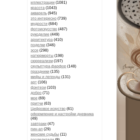
иллюстрации
(1081)
красота
(1043)
акварель
(945)
это интересно
(739)
мудрости
(684)
фотоискусство
(487)
рукоделие
(449)
архитектура
(410)
поделки
(346)
эссе
(298)
натюрморты
(198)
сюрреализм
(197)
скульптура,фарфор
(148)
праздники
(135)
мифы и легенды
(131)
арт
(106)
фэнтези
(103)
добро
(71)
мое
(69)
притчи
(63)
Цифровое искуство
(61)
оформление и настройки дневника
(49)
завтраки
(47)
пин-ап
(29)
женские судьбы
(11)
разделители
(9)