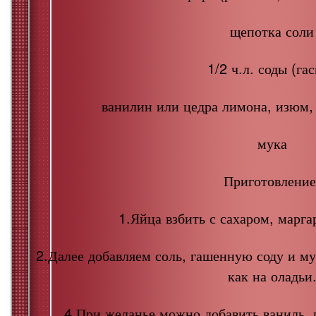
щепотка соли
1/2 ч.л. соды (га
ванилин или цедра лимона, изюм, 
мука
Приготовление
1.Яйца взбить с сахаром, марг
2.Далее добавляем соль, гашенную соду и му
как на оладьи
4.При желанье можно добавить ваниль, и