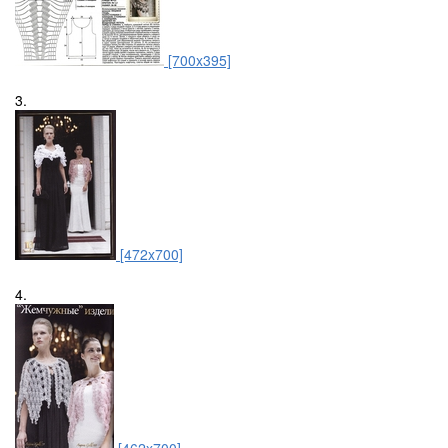
[700x395]
3.
[472x700]
4.