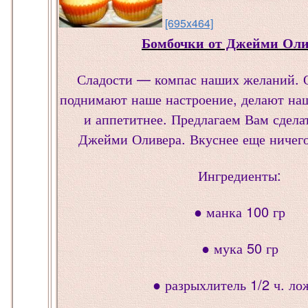
[695x464]
Бомбочки от Джейми Оли
Сладости — компас наших желаний. О
поднимают наше настроение, делают наш
и аппетитнее. Предлагаем Вам сдела
Джейми Оливера. Вкуснее еще ничего
Ингредиенты:
● манка 100 гр
● мука 50 гр
● разрыхлитель 1/2 ч. ло