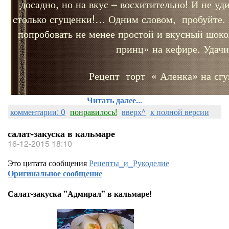
досадно, но на вкус – восхитительно! И не уд
столько сгущенки!… Одним словом, пробуйте.
попробовать не менее простой и вкусный шо
принц» на кефире. Удачи
Рецепт торт « Аленка» на сгу
Читать далее...
комментарии: 0
понравилось!
вверх^
к полной версии
салат-закуска в кальмаре
16-12-2015 18:10
Это цитата сообщения
Рецепты_и_Рукоделие
Оригинальное сообщение
Салат-закуска "Адмирал" в кальмаре!