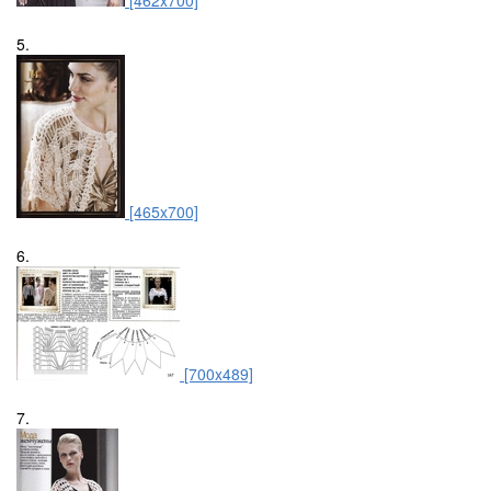
[462x700]
5.
[465x700]
6.
[700x489]
7.