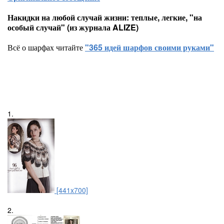
Накидки на любой случай жизни: теплые, легкие, "на
особый случай" (из журнала ALIZE)
Всё о шарфах читайте
"365 идей шарфов своими руками"
1.
[441x700]
2.