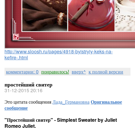
http://www.sloosh.ru/pages/4918-byistryiy-keks-na-
kefire-.html
комментарии: 0
понравилось!
вверх^
к полной версии
простейший свитер
31-12-2015 20:16
Это цитата сообщения
Лада_Германовна
Оригинальное
сообщение
"Простейший свитер" - Simplest Sweater by Juliet
Romeo Juliet.