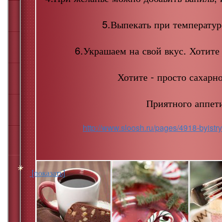
5.Выпекать при температур
6.Украшаем на свой вкус. Хотите 
Хотите - просто сахарн
Приятного аппети
http://www.sloosh.ru/pages/4918-byistry
[показать]