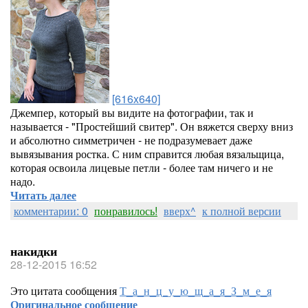
[616x640]
Джемпер, который вы видите на фотографии, так и
называется - "Простейший свитер". Он вяжется сверху вниз
и абсолютно симметричен - не подразумевает даже
вывязывания ростка. С ним справится любая вязальщица,
которая освоила лицевые петли - более там ничего и не
надо.
Читать далее
комментарии: 0
понравилось!
вверх^
к полной версии
накидки
28-12-2015 16:52
Это цитата сообщения
Т_а_н_ц_у_ю_щ_а_я_З_м_е_я
Оригинальное сообщение