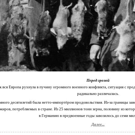
Перед грозой
к вся Европа рухнула в пучину огромного военного конфликта, ситуация с пр
радикально различалась.
много десятилетий была нетто-импортёром продовольствия. Из-за границы заво
жиров, потребляемых в стране. Из 25 миллионов тонн зерна, половину из кото
в Германию в предвоенные годы завозилось до семи мил
Далее...