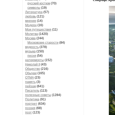
русский костюм
(70)
символы
(19)
Литература
(57)
любовь
(121)
мнение
(14)
Модерн
(16)
Мои путешествия
(11)
Молитва
(1420)
Москва
(244)
Московские старости
(84)
мудрость
(378)
музыка
(150)
песня
(54)
натюрморты
(152)
Николай II
(43)
Общество
(216)
Обычаи
(165)
ОТМА
(23)
память
(3)
пейзаж
(641)
Писатель
(113)
полезные советы
(1284)
Политика
(91)
портрет
(634)
поэзия
(68)
поэт
(123)