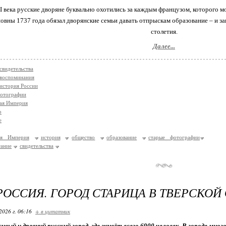
I века русские дворяне буквально охотились за каждым французом, которого 
вны 1737 года обязал дворянские семьи давать отпрыскам образование – и зап
столетия.
Далее...
свидетельства
/воспоминания
история России
фотографии
ая Империя
о
е
ая Империя
история
общество
образование
старые фотографии
тание
свидетельства
РОССИЯ. ГОРОД СТАРИЦА В ТВЕРСКОЙ
2026 г. 06:16
+ в цитатник
ивый и древний русский город, где живёт всего 6900 человек. В городе мно