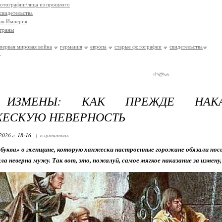
отографии/лица из прошлого
свидетельства
ая Империя
траны
первая мировая война
германия
европа
старые фотографии
свидетельства
 ИЗМЕНЫ: КАК ПРЕЖДЕ НАКА
ЕСКУЮ НЕВЕРНОСТЬ
2026 г. 18:16
+ в цитатник
буква» о женщине, которую ханжески настроенные горожане обязали носить
ла неверна мужу. Так вот, это, пожалуй, самое мягкое наказание за измену