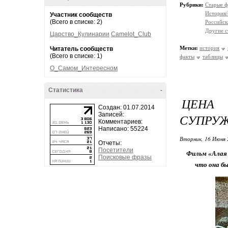
Рубрики:
Старые ф
История/
Участник сообществ
(Всего в списке: 2)
Российск
Другие с
Царство_Кулинарии
Camelot_Club
Метки:
история
Читатель сообществ
(Всего в списке: 1)
факты
таблицы
О_Самом_Интересном
Статистика
-
ЦЕНА
Создан: 01.07.2014
Записей:
СУПРУЖ
Комментариев:
Написано: 55224
Вторник, 16 Июня 
Отчеты:
Посетители
Фильм «Алая 
Поисковые фразы
что она бы