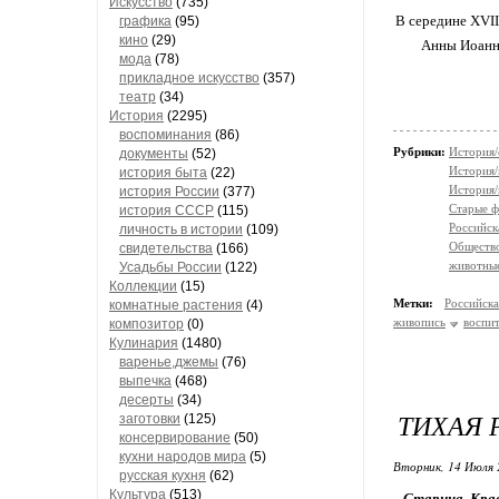
Искусство
(735)
В середине XVII
графика
(95)
кино
(29)
Анны Иоанно
мода
(78)
прикладное искусство
(357)
театр
(34)
История
(2295)
воспоминания
(86)
Рубрики:
История/
документы
(52)
История
история быта
(22)
История/
история России
(377)
Старые 
история СССР
(115)
Российск
личность в истории
(109)
Обществ
свидетельства
(166)
животны
Усадьбы России
(122)
Коллекции
(15)
Метки:
Российск
комнатные растения
(4)
живопись
воспи
композитор
(0)
Кулинария
(1480)
варенье,джемы
(76)
выпечка
(468)
десерты
(34)
ТИХАЯ 
заготовки
(125)
консервирование
(50)
кухни народов мира
(5)
Вторник, 14 Июля 
русская кухня
(62)
Культура
(513)
Старица. Крас