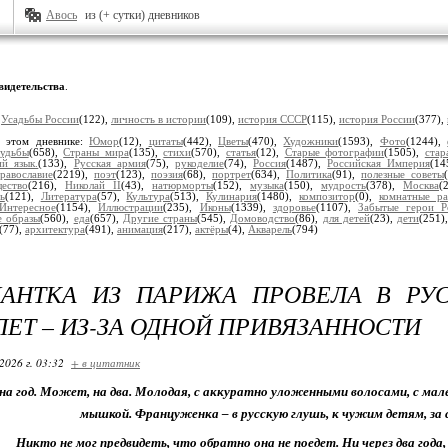
Авось
из (+ сутки) дневников
видетельства
.
:
Усадьбы России
(122),
личность в истории
(109),
история СССР
(115),
история России
(377),
в этом дневнике:
Юмор
(12),
цитаты
(442),
Цветы
(470),
Художники
(1593),
Фото
(1244),
судьбы
(658),
Страны мира
(135),
стихи
(570),
статья
(12),
Старые фотографии
(1505),
стар
ий язык.
(133),
Русская армия
(75),
рукоделие
(74),
Россия
(1487),
Российская Империя
(1
равославие
(2219),
поэт
(123),
поэзия
(68),
портрет
(634),
Политика
(91),
полезные советы
ество
(216),
Николай II
(43),
натюрморты
(152),
музыка
(150),
мудрость
(378),
Москва
(
ь
(121),
Литература
(57),
Культура
(513),
Кулинария
(1480),
композитор
(0),
комнатные ра
Интересное
(1154),
Иллюстрации
(235),
Иконы
(1339),
здоровье
(1107),
Забытые герои Р
е образы
(560),
еда
(657),
Другие страны
(545),
Домоводство
(86),
для детей
(23),
дети
(251)
(77),
архитектура
(491),
анимация
(217),
актёры
(4),
Акварель
(794)
НАНТКА ИЗ ПАРИЖА ПРОВЕЛА В РУ
ЛЕТ – ИЗ-ЗА ОДНОЙ ПРИВЯЗАННОСТИ
2026 г. 03:32
+ в цитатник
на год. Может, на два. Молодая, с аккуратно уложенными волосами, с мал
мышкой. Француженка – в русскую глушь, к чужим детям, за 
Никто не мог предвидеть, что обратно она не поедет. Ни через два года, 