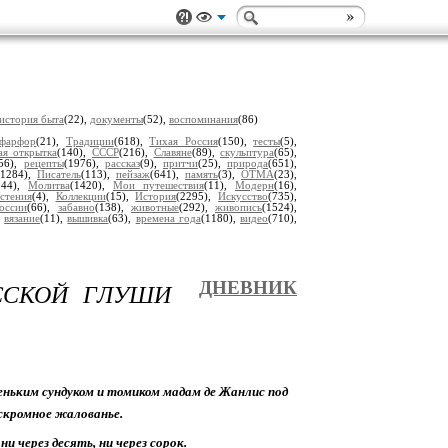
история быта
(22),
документы
(52),
воспоминания
(86)
фарфор
(21),
Традиции
(618),
Тихая Россия
(150),
тесты
(5),
ая открытка
(140),
СССР
(216),
Славяне
(89),
скульптура
(65),
456),
рецепты
(1976),
рассказ
(9),
притчи
(25),
природа
(651),
(1284),
Писатель
(113),
пейзаж
(641),
память
(3),
ОТМА
(23),
244),
Молитва
(1420),
Мои путешествия
(11),
Модерн
(16),
стения
(4),
Коллекции
(15),
История
(2295),
Искусство
(735),
оссии
(66),
забавно
(138),
животные
(292),
живопись
(1524),
,
вязание
(11),
вышивка
(63),
времена года
(1180),
видео
(710),
ССКОЙ ГЛУШИ
ДНЕВНИК
еньким сундуком и томиком мадам де Жанлис под
скромное жалованье.
ни через десять, ни через сорок.