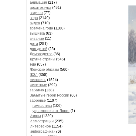
анимация
(217)
архитектура
(491)
в музее
(77)
вера
(2149)
видео
(710)
времена года
(1180)
вышивка
(63)
вязание
(11)
дети
(251)
для детей
(23)
Домоводство
(86)
Другие страны
(545)
еда
(657)
Женские образы
(560)
ЖЗЛ
(358)
живопись
(1524)
животные
(292)
забавно
(138)
Забытые герои России
(66)
здоровье
(1107)
гимнастика
(106)
упражнения от Лянго
(1)
Иконы
(1339)
Иллюстрации
(235)
Интересное
(1154)
инфографика
(76)