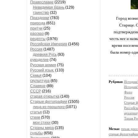
Православие
(2219)
Невидимая брань
(129)
таинство
(32)
Праздники
(783)
Город возни
природа
(651)
Старице. 
притчи
(25)
подтверждений
рассказ
(9)
честь нее и наз
рецепты
(1976)
Российская Империя
(1456)
время поселен
Россия
(1487)
была номер оди
древняя Русь
(93)
рукоделие
(74)
Русская армия
(75)
Русский язык.
(133)
Семья
(104)
скульптура
(65)
Рубрики:
История/
Славяне
(89)
История/
СССР
(216)
Фото
старая открытка
(140)
Россия
Старые фотографии
(1505)
Старые 
лица из прошлого
(1071)
Российск
статья
(12)
архитект
стихи
(570)
Тихая Ро
мои стихи
(30)
Страны мира
(135)
Метки:
тихая росс
судьбы
(658)
старые фотографии