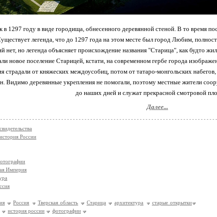
к в 1297 году в виде городища, обнесенного деревянной стеной. В то время п
Существует легенда, что до 1297 года на этом месте был город Любим, полн
 нет, но легенда объясняет происхождение названия "Старица", как будто жил
вали новое поселение Старицей, кстати, на современном гербе города изображен
ия страдали от княжеских междоусобиц, потом от татаро-монгольских набегов,
н. Видимо деревянные укрепления не помогали, поэтому местные жители соор
до наших дней и служат прекрасной смотровой пл
Далее...
свидетельства
история России
фотографии
ая Империя
ура
ссия
ия
Россия
Тверская область
Старица
архитектура
старые открытки
история россии
фотографии