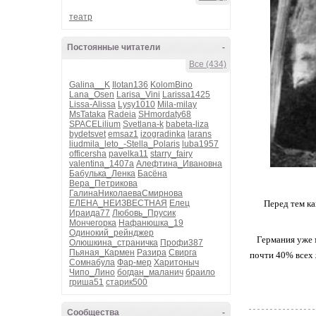
театр
Постоянные читатели
-
Все (434)
Galina__K
Ilotan136
KolomBino
Lana_Osen
Larisa_Vini
Larissa1425
Lissa-Alissa
Lysy1010
Mila-milay
MsTataka
Radeia
SHmordaty68
SPACELilium
Svetlana-k
babeta-liza
bydetsvet
emsaz1
izogradinka
larans
liudmila_leto_-Stella_Polaris
luba1957
officersha
pavelka11
starry_fairy
valentina_1407a
Алефтина_Ивановна
Бабулька_Ленка
Басёна
Вера_Петрикова
ГалинаНиколаеваСмирнова
ЕЛЕНА_НЕИЗВЕСТНАЯ
Елец
Перед тем ка
Ираида77
Любовь_Прусик
Мончегорка
Нафанюшка_19
Одинокий_рейнджер
Германия уже 
Олюшкина_страничка
Профи387
Пьяная_Кармен
Разира
Свирга
почти 40% всех 
Сомнабула
Фар-мер
Харитоныч
Чипо_Лино
богдан_маланич
браило
гриша51
старик500
Сообщества
-