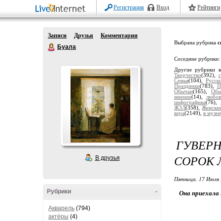
Регистрация
Вход
Рейтинги
Записи
Друзья
Комментарии
Выбрана рубрика
с
Буала
Соседние рубрики
Другие рубрики 
Творчество
(392),
Семья
(104),
Русск
Праздники
(783),
П
Обычаи
(165),
Общ
мнение
(14),
любов
инфографика
(76),
ЖЗЛ
(358),
Женски
вера
(2149),
в музее
ГУВЕР
СОРОК 
В друзья
Пятница, 17 Июля 
Рубрики
-
Она приехала 
Акварель
(794)
актёры
(4)