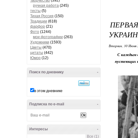
Творчество
(392)
ручная работа
(245)
тесты
(5)
Тихая Россия
(150)
Традиции
(618)
ПЕРВАЯ
фарфор
(21)
УКРАИН
Фото
(1244)
мои фотографии
(263)
Художники
(1593)
Вторник, 30 Июня 
Цветы
(470)
цитаты
(442)
С каждым в
Юмор
(12)
пустеющих к
Поиск по дневнику
-
в этом дневнике
Подписка по e-mail
-
Интересы
-
Все (1)