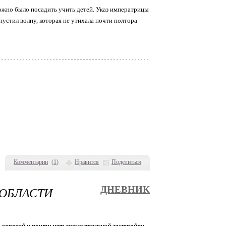
можно было посадить учить детей. Указ императрицы
устил волну, которая не утихала почти полтора
Комментарии
(
1
)
Нравится
Поделиться
 ОБЛАСТИ
ДНЕВНИК
го церквей и почти нет многоэтажной застройки.