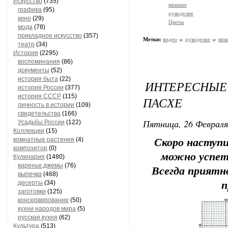
Искусство
(735)
вязание
графика
(95)
рукоделие
кино
(29)
Цветы
мода
(78)
прикладное искусство
(357)
Метки:
видео
рукоделие
вяз
театр
(34)
История
(2295)
воспоминания
(86)
документы
(52)
история быта
(22)
ИНТЕРЕСНЫ
история России
(377)
история СССР
(115)
ПАСХЕ
личность в истории
(109)
свидетельства
(166)
Пятница, 26 Февраля
Усадьбы России
(122)
Коллекции
(15)
комнатные растения
(4)
Скоро наступи
композитор
(0)
можно успеть
Кулинария
(1480)
варенье,джемы
(76)
Всегда приятн
выпечка
(468)
десерты
(34)
п
заготовки
(125)
консервирование
(50)
кухни народов мира
(5)
русская кухня
(62)
Культура
(513)