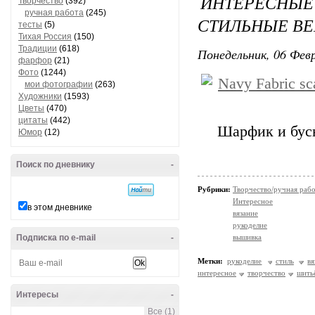
ИНТЕРЕСНЫ
Творчество
(392)
ручная работа
(245)
СТИЛЬНЫЕ В
тесты
(5)
Тихая Россия
(150)
Традиции
(618)
Понедельник, 06 Февр
фарфор
(21)
Фото
(1244)
мои фотографии
(263)
Художники
(1593)
Цветы
(470)
цитаты
(442)
Шарфик и бусы
Юмор
(12)
Поиск по дневнику
-
Рубрики:
Творчество/ручная раб
Интересное
в этом дневнике
вязание
рукоделие
Подписка по e-mail
-
вышивка
Метки:
рукоделие
стиль
вя
интересное
творчество
шить
Интересы
-
Все (1)