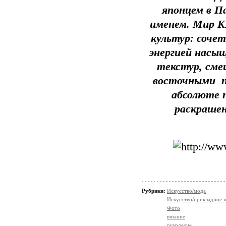
японцем в П
именем. Мир K
культур: соче
энергией насы
текстур, сме
восточными п
абсолюте 
раскрашен
Рубрики:
Искусство/мода
Искусство/прикладное 
Фото
вязание
рукоделие