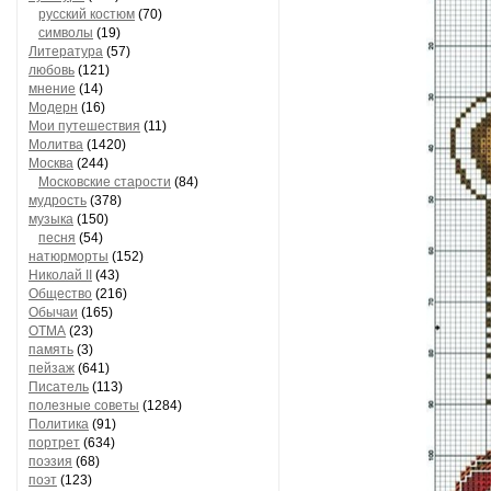
русский костюм
(70)
символы
(19)
Литература
(57)
любовь
(121)
мнение
(14)
Модерн
(16)
Мои путешествия
(11)
Молитва
(1420)
Москва
(244)
Московские старости
(84)
мудрость
(378)
музыка
(150)
песня
(54)
натюрморты
(152)
Николай II
(43)
Общество
(216)
Обычаи
(165)
ОТМА
(23)
память
(3)
пейзаж
(641)
Писатель
(113)
полезные советы
(1284)
Политика
(91)
портрет
(634)
поэзия
(68)
поэт
(123)