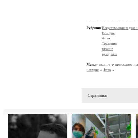
Рубрики:
Искусство/прикладное 
История
Фото
Традиции
вязание
рукоделие
Метки:
вязание
прикладное ис
история
фото
Страницы: