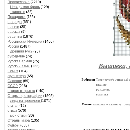
Православие
(2219)
Невидимая брань
(129)
таинство
(32)
Праздники
(783)
природа
(651)
притчи
(25)
рассказ
(9)
рецепты
(1976)
Российская Империя
(1456)
Россия
(1487)
древняя Русь
(93)
рукоделие
(74)
Русская армия
(75)
Вышивки, с
Русский язык.
(133)
Семья
(104)
скульптура
(65)
Рубрики:
Творчество/ручная раб
Славяне
(89)
вязание
СССР
(216)
рукоделие
старая открытка
(140)
вышивка
Старые фотографии
(1505)
лица из прошлого
(1071)
Метки:
вышивка
схемы
руко
статья
(12)
стихи
(570)
мои стихи
(30)
Страны мира
(135)
судьбы
(658)