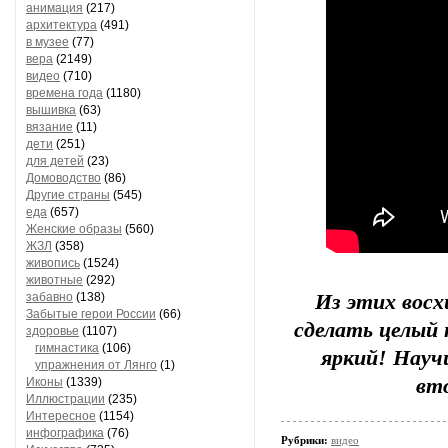
анимация
(217)
архитектура
(491)
в музее
(77)
вера
(2149)
видео
(710)
времена года
(1180)
вышивка
(63)
вязание
(11)
дети
(251)
для детей
(23)
Домоводство
(86)
Другие страны
(545)
еда
(657)
Женские образы
(560)
ЖЗЛ
(358)
живопись
(1524)
животные
(292)
забавно
(138)
Из этих вос
Забытые герои России
(66)
сделать целый 
здоровье
(1107)
гимнастика
(106)
яркий! Научи
упражнения от Лянго
(1)
вто
Иконы
(1339)
Иллюстрации
(235)
Интересное
(1154)
инфографика
(76)
Рубрики:
видео