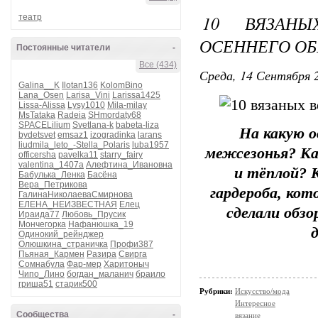
10 ВЯЗАНЫ
театр
ОСЕННЕГО ОБ
Постоянные читатели
-
Все (434)
Среда, 14 Сентября 2
Galina__K
Ilotan136
KolomBino
Lana_Osen
Larisa_Vini
Larissa1425
Lissa-Alissa
Lysy1010
Mila-milay
MsTataka
Radeia
SHmordaty68
SPACELilium
Svetlana-k
babeta-liza
На какую 
bydetsvet
emsaz1
izogradinka
larans
liudmila_leto_-Stella_Polaris
luba1957
межсезонья? Ка
officersha
pavelka11
starry_fairy
valentina_1407a
Алефтина_Ивановна
и тёплой? 
Бабулька_Ленка
Басёна
Вера_Петрикова
гардероба, ко
ГалинаНиколаеваСмирнова
ЕЛЕНА_НЕИЗВЕСТНАЯ
Елец
сделали обз
Ираида77
Любовь_Прусик
Мончегорка
Нафанюшка_19
Одинокий_рейнджер
Олюшкина_страничка
Профи387
Пьяная_Кармен
Разира
Свирга
Сомнабула
Фар-мер
Харитоныч
Чипо_Лино
богдан_маланич
браило
гриша51
старик500
Рубрики:
Искусство/мода
Интересное
Сообщества
-
вязание