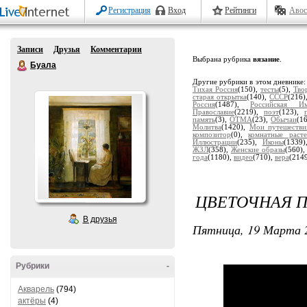
Регистрация
Вход
Рейтинги
Авос
Записи
Друзья
Комментарии
Выбрана рубрика
вязание
.
Буала
Другие рубрики в этом дневнике
Тихая Россия
(150),
тесты
(5),
Тво
старая открытка
(140),
СССР
(216)
Россия
(1487),
Российская Им
Православие
(2219),
поэт
(123),
память
(3),
ОТМА
(23),
Обычаи
(1
Молитва
(1420),
Мои путешестви
композитор
(0),
комнатные расте
Иллюстрации
(235),
Иконы
(1339
ЖЗЛ
(358),
Женские образы
(560)
года
(1180),
видео
(710),
вера
(214
ЦВЕТОЧНАЯ П
В друзья
Пятница, 19 Марта 2
Рубрики
-
Акварель
(794)
актёры
(4)