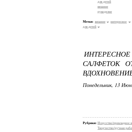
для детей
вязание
рукоделие
Метки:
вязание
интересное
для детей
ИНТЕРЕСН
САЛФЕТОК О
ВДОХНОВЕНИЕ
Понедельник, 13 Июн
Рубрики:
Искусство/прикладное 
Творчество/ручная раб