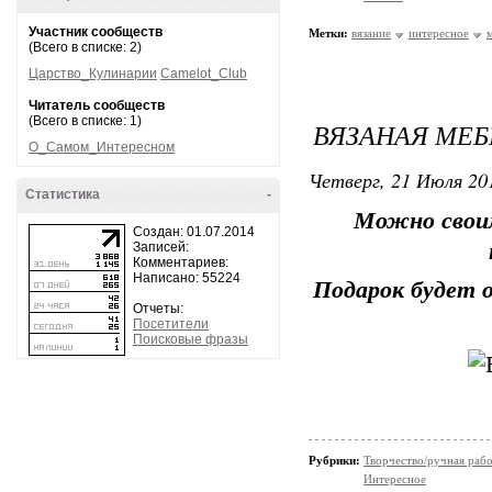
Участник сообществ
Метки:
вязание
интересное
(Всего в списке: 2)
Царство_Кулинарии
Camelot_Club
Читатель сообществ
(Всего в списке: 1)
ВЯЗАНАЯ МЕБ
О_Самом_Интересном
Четверг, 21 Июля 201
Статистика
-
Можно своим
Создан: 01.07.2014
Записей:
Комментариев:
Написано: 55224
Подарок будет 
Отчеты:
Посетители
Поисковые фразы
Рубрики:
Творчество/ручная раб
Интересное