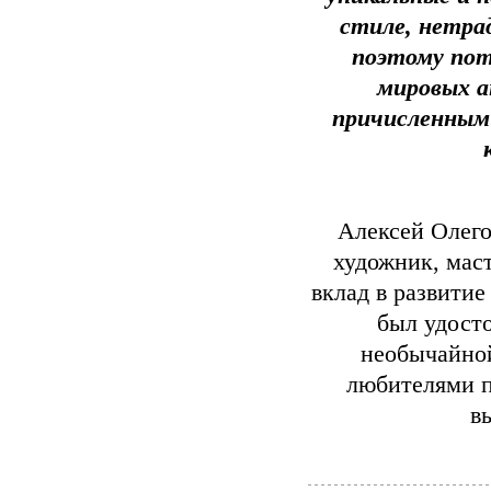
стиле, нетра
поэтому по
мировых а
причисленным 
Алексей Олего
художник, маст
вклад в развитие
был удосто
необычайной
любителями п
в