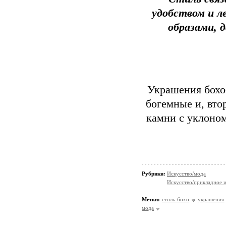
удобством и л
образами, 
Украшения бохо-
богемные и, вто
камни с уклоном
Рубрики:
Искусство/мода
Искусство/прикладное 
Метки:
стиль бохо
украшения
мода