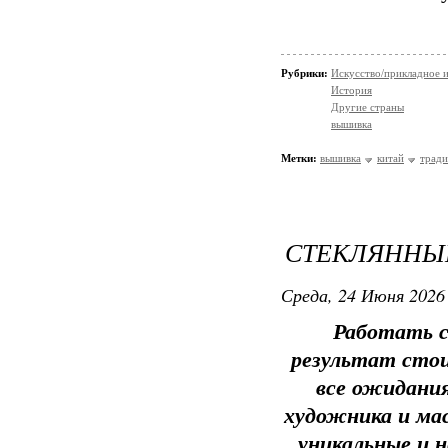
Рубрики:
Искусство/прикладное 
История
Другие страны
вышивка
Метки:
вышивка
китай
трад
СТЕКЛЯННЫ
Среда, 24 Июня 2026 
Работать с
результат стои
все ожидания
художника и мас
уникальные и 