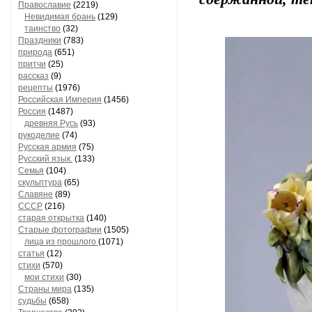
Православие
(2219)
Невидимая брань
(129)
таинство
(32)
Праздники
(783)
природа
(651)
притчи
(25)
рассказ
(9)
рецепты
(1976)
Российская Империя
(1456)
Россия
(1487)
древняя Русь
(93)
рукоделие
(74)
Русская армия
(75)
Русский язык.
(133)
Семья
(104)
скульптура
(65)
Славяне
(89)
СССР
(216)
старая открытка
(140)
Старые фотографии
(1505)
лица из прошлого
(1071)
статья
(12)
стихи
(570)
мои стихи
(30)
Страны мира
(135)
судьбы
(658)