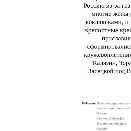
Россию из-за гр
многие жены 
коклюшками, и о
крепостные кре
прославил
сформировались
кружевоплетения
Калязин, Тор
Засецкой под В
Рубрики:
Искусство/прикладное 
Творчество/ручная раб
Россия
Старые фотографии
Российская Империя
в музее