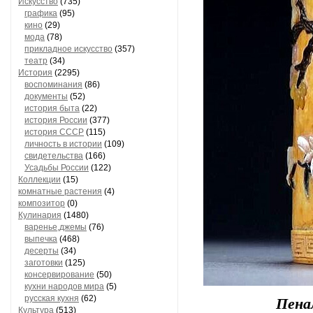
Искусство
(735)
графика
(95)
кино
(29)
мода
(78)
прикладное искусство
(357)
театр
(34)
История
(2295)
воспоминания
(86)
документы
(52)
история быта
(22)
история России
(377)
история СССР
(115)
личность в истории
(109)
свидетельства
(166)
Усадьбы России
(122)
Коллекции
(15)
комнатные растения
(4)
композитор
(0)
Кулинария
(1480)
варенье,джемы
(76)
выпечка
(468)
десерты
(34)
заготовки
(125)
консервирование
(50)
кухни народов мира
(5)
русская кухня
(62)
Пенал
Культура
(513)