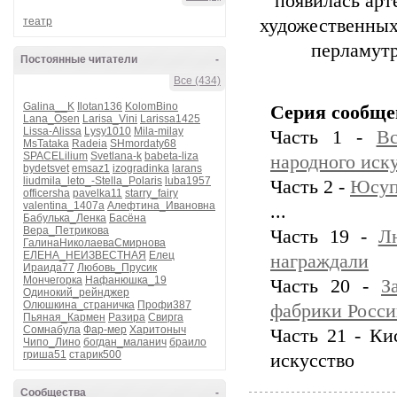
появилась арт
театр
художественных
перламутр
Постоянные читатели
-
Все (434)
Galina__K
Ilotan136
KolomBino
Серия сообще
Lana_Osen
Larisa_Vini
Larissa1425
Lissa-Alissa
Lysy1010
Mila-milay
Часть 1 -
Вс
MsTataka
Radeia
SHmordaty68
SPACELilium
Svetlana-k
babeta-liza
народного иску
bydetsvet
emsaz1
izogradinka
larans
liudmila_leto_-Stella_Polaris
luba1957
Часть 2 -
Юсуп
officersha
pavelka11
starry_fairy
valentina_1407a
Алефтина_Ивановна
...
Бабулька_Ленка
Басёна
Вера_Петрикова
Часть 19 -
Л
ГалинаНиколаеваСмирнова
ЕЛЕНА_НЕИЗВЕСТНАЯ
Елец
награждали
Ираида77
Любовь_Прусик
Мончегорка
Нафанюшка_19
Часть 20 -
З
Одинокий_рейнджер
Олюшкина_страничка
Профи387
фабрики Росси
Пьяная_Кармен
Разира
Свирга
Сомнабула
Фар-мер
Харитоныч
Часть 21 - Ки
Чипо_Лино
богдан_маланич
браило
гриша51
старик500
искусство
Сообщества
-