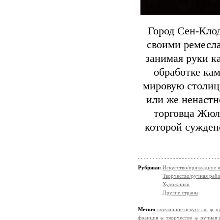
Город Сен-Клод
своими ремесла
занимая руки к
обработке кам
мировую столиц
или же ненастн
торговца Жюл
которой сужден
Рубрики:
Искусство/прикладное 
Творчество/ручная раб
Художники
Другие страны
Метки:
ювелирное искусство
п
франция
творчество
ручная 