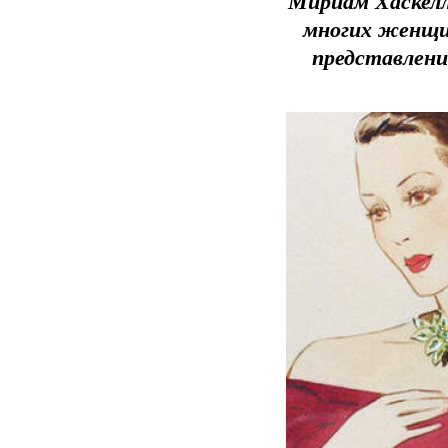
Мириам Хаскелл
многих женщин
представлени