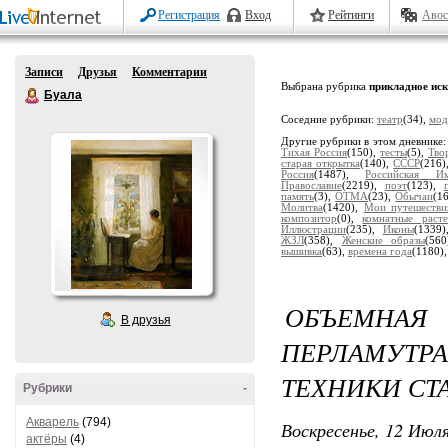
Регистрация
Вход
Рейтинги
Авос
Записи
Друзья
Комментарии
Выбрана рубрика
прикладное иск
Буала
Соседние рубрики:
театр
(34),
мод
Другие рубрики в этом дневнике
Тихая Россия
(150),
тесты
(5),
Тво
старая открытка
(140),
СССР
(216)
Россия
(1487),
Российская Им
Православие
(2219),
поэт
(123),
память
(3),
ОТМА
(23),
Обычаи
(1
Молитва
(1420),
Мои путешестви
композитор
(0),
комнатные расте
Иллюстрации
(235),
Иконы
(1339
ЖЗЛ
(358),
Женские образы
(56
вышивка
(63),
времена года
(1180)
ОБЪЕМНАЯ
В друзья
ПЕРЛАМУТР
ТЕХНИКИ СТ
Рубрики
-
Акварель
(794)
Воскресенье, 12 Июля
актёры
(4)