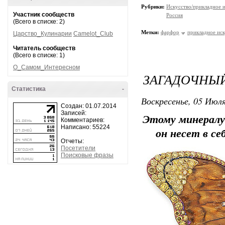
Рубрики:
Искусство/прикладное 
Участник сообществ
Россия
(Всего в списке: 2)
Метки:
фарфор
прикладное иск
Царство_Кулинарии
Camelot_Club
Читатель сообществ
(Всего в списке: 1)
О_Самом_Интересном
ЗАГАДОЧНЫЙ
Статистика
-
Воскресенье, 05 Июля
Создан: 01.07.2014
Записей:
Этому минералу 
Комментариев:
Написано: 55224
он несет в се
Отчеты:
Посетители
Поисковые фразы