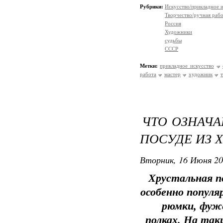
Рубрики:
Искусство/прикладное 
Творчество/ручная раб
Россия
Художники
судьбы
СССР
Метки:
прикладное искусство
работа
мастер
художник
ЧТО ОЗНАЧ
ПОСУДЕ ИЗ 
Вторник, 16 Июня 20
Хрустальная по
особенно популяр
рюмки, фуже
полках. На так