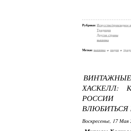
Рубрики:
Искусство/прикладное 
Традиции
Другие страны
вышивка
Метки:
вышивка
индия
трад
ВИНТАЖН
ХАСКЕЛЛ: 
РОССИИ З
ВЛЮБИТЬСЯ
Воскресенье, 17 Мая 