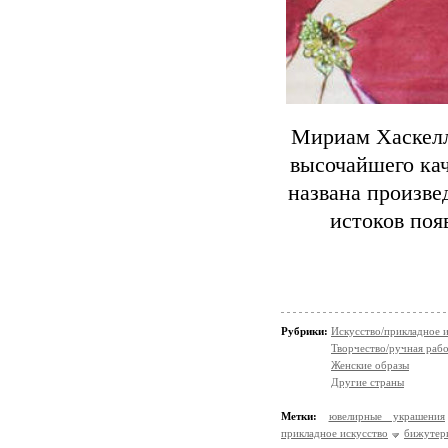
Мириам Хаскелл
высочайшего кач
названа произве
истоков по
Рубрики:
Искусство/прикладное 
Творчество/ручная раб
Женские образы
Другие страны
Метки:
ювелирные украшения
прикладное искусство
бижутер