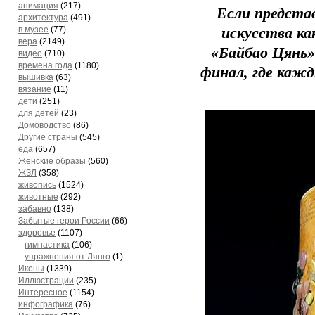
анимация
(217)
Если предста
архитектура
(491)
в музее
(77)
искусства ка
вера
(2149)
«Байбао Цянь»
видео
(710)
времена года
(1180)
финал, где кажд
вышивка
(63)
вязание
(11)
дети
(251)
для детей
(23)
Домоводство
(86)
Другие страны
(545)
еда
(657)
Женские образы
(560)
ЖЗЛ
(358)
живопись
(1524)
животные
(292)
забавно
(138)
Забытые герои России
(66)
здоровье
(1107)
гимнастика
(106)
упражнения от Лянго
(1)
Иконы
(1339)
Иллюстрации
(235)
Интересное
(1154)
инфографика
(76)