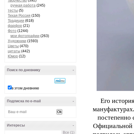
Творчество
(392)
ручная работа
(245)
тесты
(5)
Тихая Россия
(150)
Традиции
(618)
фарфор
(21)
Фото
(1244)
мои фотографии
(263)
Художники
(1593)
Цветы
(470)
цитаты
(442)
Юмор
(12)
Поиск по дневнику
-
в этом дневнике
Его история
Подписка по e-mail
-
мануфактурах.
постепенно 
Официальной т
Интересы
-
Все (1)