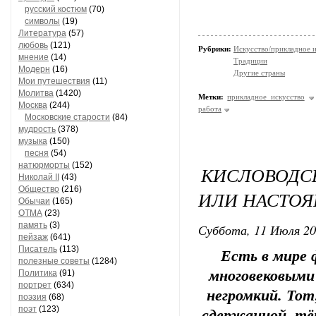
русский костюм
(70)
символы
(19)
Литература
(57)
любовь
(121)
Рубрики:
Искусство/прикладное 
мнение
(14)
Традиции
Модерн
(16)
Другие страны
Мои путешествия
(11)
Молитва
(1420)
Метки:
прикладное искусство
Москва
(244)
работа
Московские старости
(84)
мудрость
(378)
музыка
(150)
песня
(54)
натюрморты
(152)
КИСЛОВОДС
Николай II
(43)
Общество
(216)
ИЛИ НАСТОЯ
Обычаи
(165)
ОТМА
(23)
память
(3)
Суббота, 11 Июля 20
пейзаж
(641)
Писатель
(113)
Есть в мире 
полезные советы
(1284)
многовековыми
Политика
(91)
портрет
(634)
негромкий. Тот
поэзия
(68)
поэт
(123)
сдержанной, тё