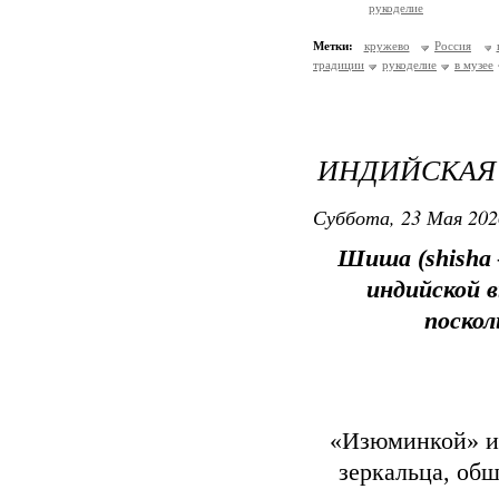
рукоделие
Метки:
кружево
Россия
традиции
рукоделие
в музее
ИНДИЙСКАЯ
Суббота, 23 Мая 202
Шиша (shisha 
индийской 
поскол
«Изюминкой» и
зеркальца, об