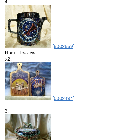
4.
[600x559]
Ирина Русаева
>2.
[600x491]
3.