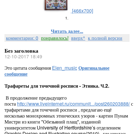
[466x700]
1.
Читать далее...
комментарии: 0
понравилось!
вверх^
к полной версии
Без заголовка
12-10-2017 18:49
Это цитата сообщения
Elen_music
Оригинальное
сообщение
Трафареты для точечной росписи - Этника. Ч.2.
В продолжение предыдущего
поста
http://www.liveinternet.ru/communit.../post260203888/
с
трафаретами для точечной росписи , предлагаю ещё
несколько монохромных этнических узоров - картин Пунам
Мистри из книги "Обезьяний плащ", изданной
университетом University of Hertfordshire’s отделением
Graphic Design and Illustration course(2010) , где училась