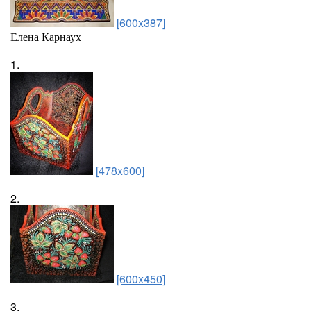
[600x387]
Елена Карнаух
1.
[478x600]
2.
[600x450]
3.