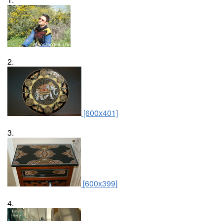
2.
[600x401]
3.
[600x399]
4.