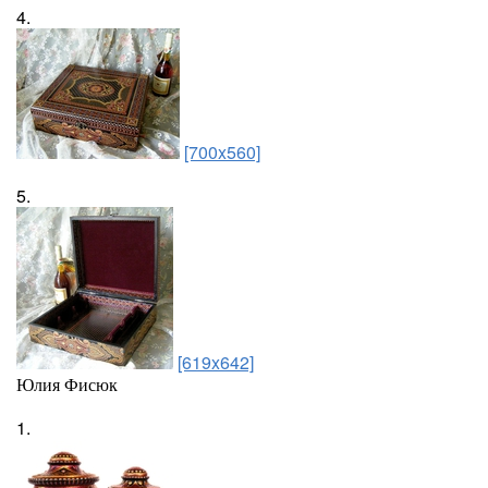
4.
[700x560]
5.
[619x642]
Юлия Фисюк
1.