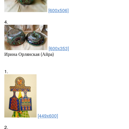
[600x506]
4.
[600x353]
Ирина Орлянская (Айра)
1.
[449x600]
2.