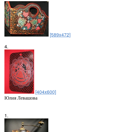
[589x472]
4.
[404x600]
Юлия Левашова
1.