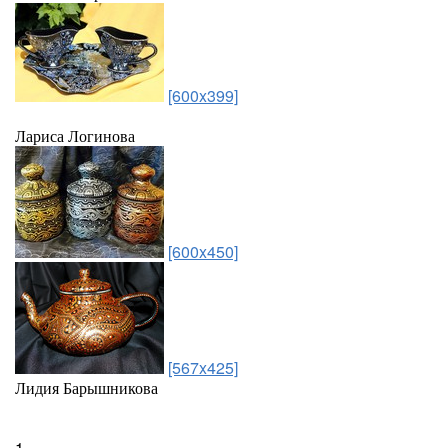
[600x399]
Лариса Логинова
[600x450]
[567x425]
Лидия Барышникова
1.