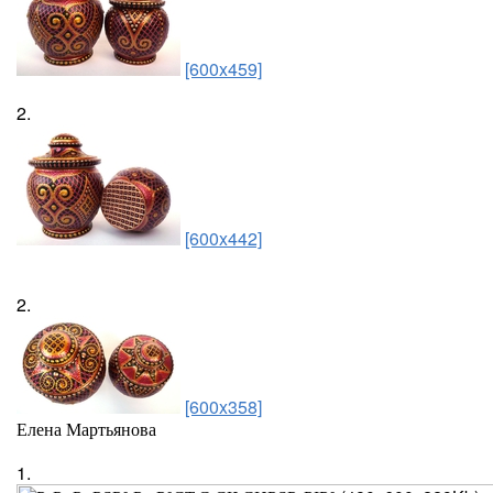
[600x459]
2.
[600x442]
2.
[600x358]
Елена Мартьянова
1.