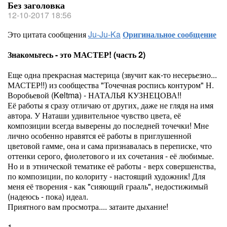
Без заголовка
12-10-2017 18:56
Это цитата сообщения
Ju-Ju-Ka
Оригинальное сообщение
Знакомьтесь - это МАСТЕР! (часть 2)
Еще одна прекрасная мастерица (звучит как-то несерьезно...
МАСТЕР!!) из сообщества "Точечная роспись контуром" Н.
Воробьевой (Keltma) - НАТАЛЬЯ КУЗНЕЦОВА!!
Её работы я сразу отличаю от других, даже не глядя на имя
автора. У Наташи удивительное чувство цвета, её
композиции всегда выверены до последней точечки! Мне
лично особенно нравятся её работы в приглушенной
цветовой гамме, она и сама признавалась в переписке, что
оттенки серого, фиолетового и их сочетания - её любимые.
Но и в этнической тематике её работы - верх совершенства,
по композиции, по колориту - настоящий художник! Для
меня её творения - как "сияющий грааль", недостижимый
(надеюсь - пока) идеал.
Приятного вам просмотра.... затаите дыхание!
1.