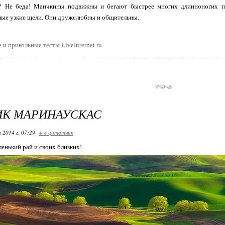
? Не беда! Манчкины подвижны и бегают быстрее многих длинноногих п
мые узкие щели. Они дружелюбны и общительны.
 и прикольные тесты LiveInternet.ru
ИК МАРИНАУСКАС
 2014 г. 07:29
+ в цитатник
енький рай и своих близких!