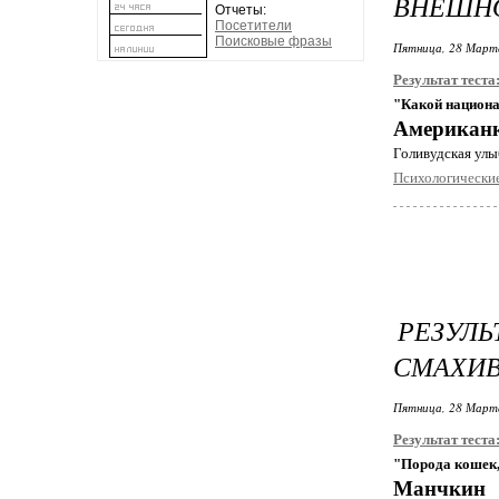
ВНЕШНО
Отчеты:
Посетители
Поисковые фразы
Пятница, 28 Марта
Результат теста
"Какой национа
Американк
Голивудская улыб
Психологические
РЕЗУЛ
СМАХИВ
Пятница, 28 Марта
Результат теста
"Порода кошек,
Манчкин