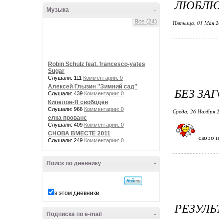
ЛЮБЛЮ
Музыка
-
Все (24)
Пятница, 01 Мая 2
Robin Schulz feat. francesco-yates
Sugar
Слушали: 111
Комментарии: 0
Алексей Глызин "Зимний сад"
БЕЗ ЗА
Слушали: 439
Комментарии: 0
Кипелов-Я свободен
Слушали: 966
Комментарии: 0
Среда, 26 Ноября 2
елка прованс
Слушали: 409
Комментарии: 0
СНОВА ВМЕСТЕ 2011
скоро н
Слушали: 249
Комментарии: 0
Поиск по дневнику
-
в этом дневнике
РЕЗУЛЬ
Подписка по e-mail
-