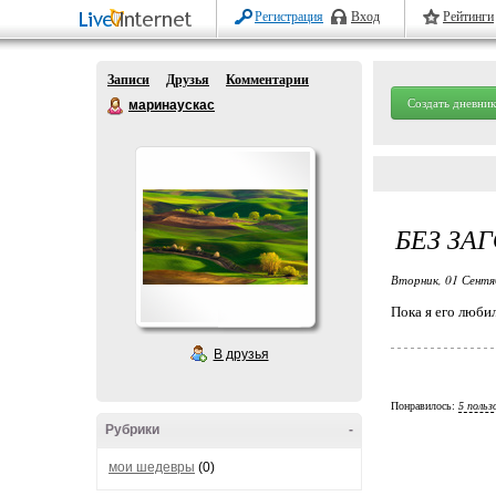
Регистрация
Вход
Рейтинги
Записи
Друзья
Комментарии
Создать дневник
маринаускас
БЕЗ ЗА
Вторник, 01 Сентя
Пока я его любила
В друзья
Понравилось:
5 польз
Рубрики
-
мои шедевры
(0)