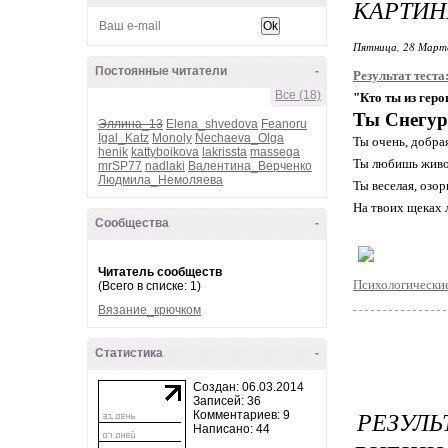
КАРТИН
Пятница, 28 Марта
Постоянные читатели
-
Результат теста
Все (18)
"Кто ты из геро
Ты Снегур
Эллина_13
Elena_shvedova
Feanoru
Igal_Katz
Monoly
Nechaeva_Olga
Ты очень, добра
henik
kattyboikova
lakrissta
massega
Ты любишь живо
mrSP77
nadlaki
Валентина_Верченко
Людмила_Немоляева
Ты веселая, озор
На твоих щеках 
Сообщества
-
Читатель сообществ
Психологические
(Всего в списке: 1)
Вязание_крючком
Статистика
-
Создан: 06.03.2014
Записей: 36
РЕЗУЛ
Комментариев: 9
Написано: 44