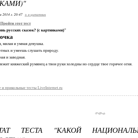
КАМИ)"
 2014 г. 20:47
+ в цитатник
:
Пройти этот тест
инь русских сказок? (с картинками)"
очка
я, милая и умная девушка.
тных и умеешь слушать природу.
ная и заводная.
лежит княжеский румянец а твои руки холодны но сердце твое горячее огня.
 и прикольные тесты LiveInternet.ru
ЬТАТ ТЕСТА "КАКОЙ НАЦИОНАЛ