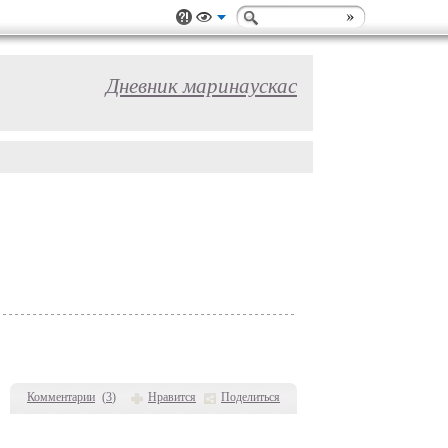
Дневник маринаускас
Комментарии
(
3
)
Нравится
Поделиться