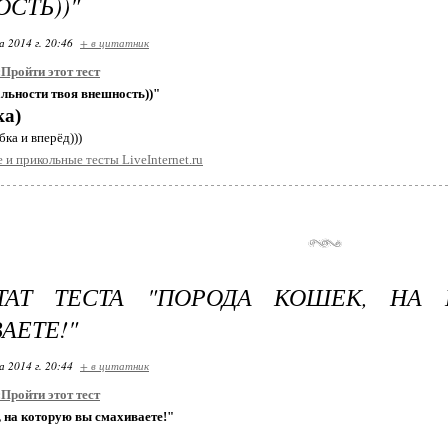
СТЬ))"
 2014 г. 20:46
+ в цитатник
:
Пройти этот тест
льности твоя внешность))"
а)
ка и вперёд)))
 и прикольные тесты LiveInternet.ru
ЬТАТ ТЕСТА "ПОРОДА КОШЕК, НА
АЕТЕ!"
 2014 г. 20:44
+ в цитатник
:
Пройти этот тест
 на которую вы смахиваете!"