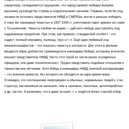
характера), складывается ощущение, что народ (армия) победил вопреки
высшему руководству страны и «карательным» органам. Глядишь, если бы под
ногами не путались представители НКВД и СМЕРШа, могли и раньше победить.
К тому же «кровавые чекисты» в 1937-1939 гг. уничтожили «цвет армии» во главе
с Тухачевским. Чекиста хлебом не корми — дай кого-нибудь расстрелять под
надуманным предлогом. При этом, как правило, стандартный особист - это
садист, полный мерзавец, пьяница, трус и т. п. Ещё один любимый ход
кинематографистов – это показать чекиста в контрасте. Для этого в фильме
вводится образ доблестно сражающегося командира (бойца), которому всячески
мешает представитель НКВД. Часто этот герой из числа ранее осужденных
офицеров, или даже «политических». Трудно представить подобное отношение к
танкистам или лётчикам. Хотя бойцы и командиры НКВД, военной контрразведки
– это военное ремесло, без которого не обходится ни одна армия мира.
Очевидно, что соотношение «мерзавцев» и обычных, нормальных людей у этих
структур, как минимум не меньшее, чем в танковых, пехотных, артиллерийских
и др. частях. А возможно, что и даже лучшее, т. к. ведётся более строгий отбор.