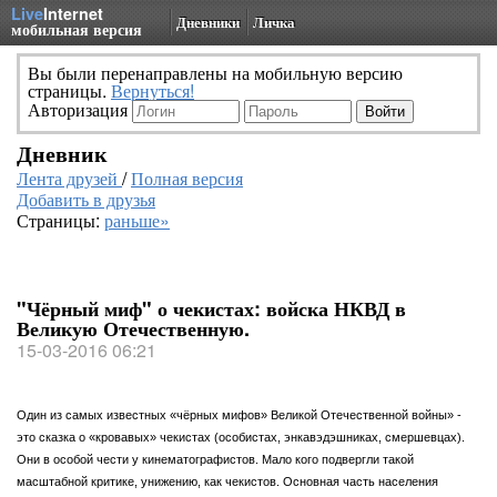
Live
Internet
Дневники
Личка
мобильная версия
Вы были перенаправлены на мобильную версию
страницы.
Вернуться!
Авторизация
Дневник
Лента друзей
/
Полная версия
Добавить в друзья
Страницы:
раньше»
"Чёрный миф" о чекистах: войска НКВД в
Великую Отечественную.
15-03-2016 06:21
Один из самых известных «чёрных мифов» Великой Отечественной войны» -
это сказка о «кровавых» чекистах (особистах, энкавэдэшниках, смершевцах).
Они в особой чести у кинематографистов. Мало кого подвергли такой
масштабной критике, унижению, как чекистов. Основная часть населения