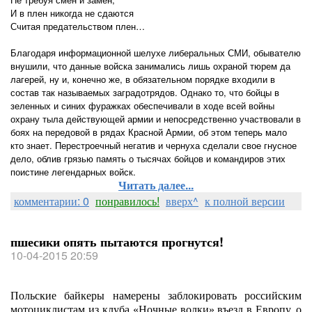
И в плен никогда не сдаются
Считая предательством плен…
Благодаря информационной шелухе либеральных СМИ, обывателю
внушили, что данные войска занимались лишь охраной тюрем да
лагерей, ну и, конечно же, в обязательном порядке входили в
состав так называемых заградотрядов. Однако то, что бойцы в
зеленных и синих фуражках обеспечивали в ходе всей войны
охрану тыла действующей армии и непосредственно участвовали в
боях на передовой в рядах Красной Армии, об этом теперь мало
кто знает. Перестроечный негатив и чернуха сделали свое гнусное
дело, облив грязью память о тысячах бойцов и командиров этих
поистине легендарных войск.
Читать далее...
комментарии: 0
понравилось!
вверх^
к полной версии
пшесики опять пытаются прогнутся!
10-04-2015 20:59
Польские байкеры намерены заблокировать российским
мотоциклистам из клуба «Ночные волки» въезд в Европу, о