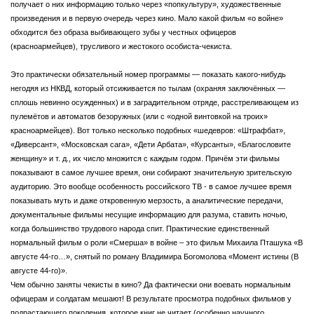
получает о них информацию только через «попкультуру», художественные
произведения и в первую очередь через кино. Мало какой фильм «о войне»
обходится без образа выбивающего зубы у честных офицеров
(красноармейцев), трусливого и жестокого особиста-чекиста.
Это практически обязательный номер программы — показать какого-нибудь
негодяя из НКВД, который отсиживается по тылам (охраняя заключённых —
сплошь невинно осужденных) и в заградительном отряде, расстреливающем из
пулемётов и автоматов безоружных (или с «одной винтовкой на троих»
красноармейцев). Вот только несколько подобных «шедевров: «Штрафбат»,
«Диверсант», «Московская сага», «Дети Арбата», «Курсанты», «Благословите
женщину» и т. д., их число множится с каждым годом. Причём эти фильмы
показывают в самое лучшее время, они собирают значительную зрительскую
аудиторию. Это вообще особенность российского ТВ - в самое лучшее время
показывать муть и даже откровенную мерзость, а аналитические передачи,
документальные фильмы несущие информацию для разума, ставить ночью,
когда большинство трудового народа спит. Практические единственный
нормальный фильм о роли «Смерша» в войне – это фильм Михаила Пташука «В
августе 44-го…», снятый по роману Владимира Богомолова «Момент истины (В
августе 44-го)».
Чем обычно заняты чекисты в кино? Да фактически они воевать нормальным
офицерам и солдатам мешают! В результате просмотра подобных фильмов у
подрастающего поколения, которое книг не читает (особенно научного