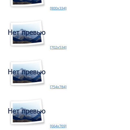
[800x334]
[702x534]
[754x784]
[664x769]