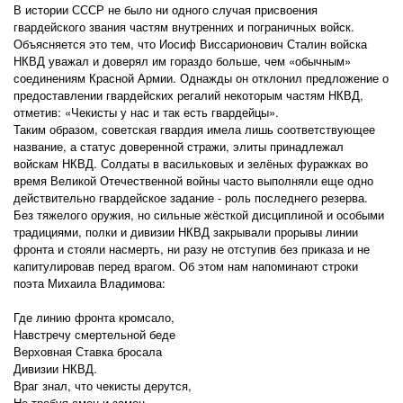
В истории СССР не было ни одного случая присвоения
гвардейского звания частям внутренних и пограничных войск.
Объясняется это тем, что Иосиф Виссарионович Сталин войска
НКВД уважал и доверял им гораздо больше, чем «обычным»
соединениям Красной Армии. Однажды он отклонил предложение о
предоставлении гвардейских регалий некоторым частям НКВД,
отметив: «Чекисты у нас и так есть гвардейцы».
Таким образом, советская гвардия имела лишь соответствующее
название, а статус доверенной стражи, элиты принадлежал
войскам НКВД. Солдаты в васильковых и зелёных фуражках во
время Великой Отечественной войны часто выполняли еще одно
действительно гвардейское задание - роль последнего резерва.
Без тяжелого оружия, но сильные жёсткой дисциплиной и особыми
традициями, полки и дивизии НКВД закрывали прорывы линии
фронта и стояли насмерть, ни разу не отступив без приказа и не
капитулировав перед врагом. Об этом нам напоминают строки
поэта Михаила Владимова:
Где линию фронта кромсало,
Навстречу смертельной беде
Верховная Ставка бросала
Дивизии НКВД.
Враг знал, что чекисты дерутся,
Не требуя смен и замен,