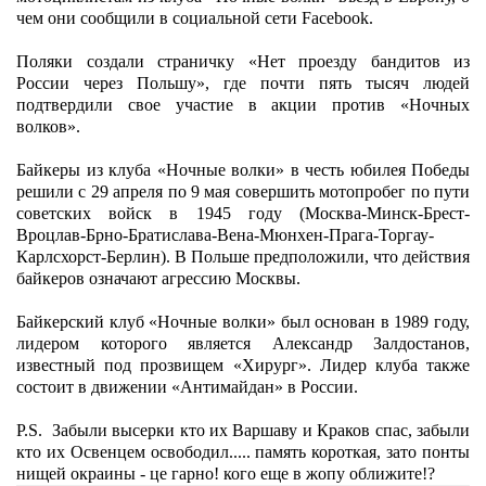
чем они сообщили в социальной сети Facebook.
Поляки создали страничку «Нет проезду бандитов из
России через Польшу», где почти пять тысяч людей
подтвердили свое участие в акции против «Ночных
волков».
Байкеры из клуба «Ночные волки» в честь юбилея Победы
решили с 29 апреля по 9 мая совершить мотопробег по пути
советских войск в 1945 году (Москва-Минск-Брест-
Вроцлав-Брно-Братислава-Вена-Мюнхен-Прага-Торгау-
Карлсхорст-Берлин). В Польше предположили, что действия
байкеров означают агрессию Москвы.
Байкерский клуб «Ночные волки» был основан в 1989 году,
лидером которого является Александр Залдостанов,
известный под прозвищем «Хирург». Лидер клуба также
состоит в движении «Антимайдан» в России.
P.S. Забыли высерки кто их Варшаву и Краков спас, забыли
кто их Освенцем освободил..... память короткая, зато понты
нищей окраины - це гарно! кого еще в жопу оближите!?