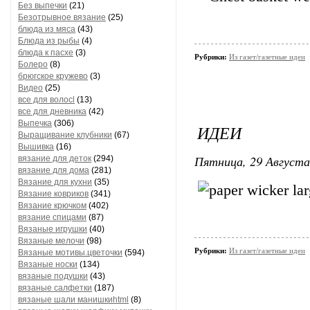
Без выпечки
(21)
Безотрывное вязание
(25)
блюда из мяса
(43)
Блюда из рыбы
(4)
блюда к пасхе
(3)
Рубрики:
Из газет/газетные идеи
Болеро
(8)
брюгское кружево
(3)
Видео
(25)
все для волосl
(13)
все для дневника
(42)
Выпечка
(306)
ИДЕИ
Выращивание клубники
(67)
Вышивка
(16)
Пятница, 29 Августа
вязание для деток
(294)
вязание для дома
(281)
Вязание для кухни
(35)
Вязание ковриков
(341)
Вязание крючком
(402)
вязание спицами
(87)
Вязаные игрушки
(40)
Вязаные мелочи
(98)
Рубрики:
Из газет/газетные идеи
Вязаные мотивы.цветочки
(594)
Вязаные носки
(134)
вязаные подушки
(43)
вязаные салфетки
(187)
вязаные шали манишкиhtml
(8)