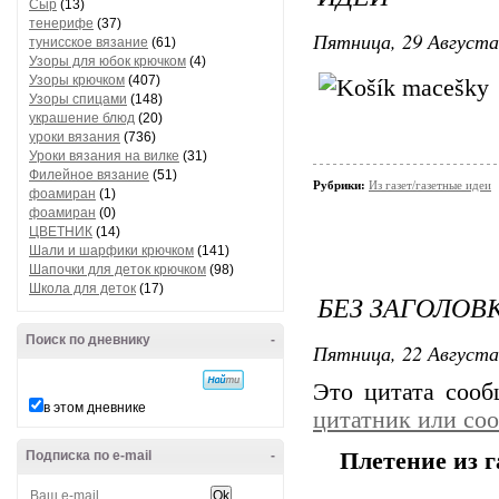
Сыр
(13)
тенерифе
(37)
Пятница, 29 Августа
тунисское вязание
(61)
Узоры для юбок крючком
(4)
Узоры крючком
(407)
Узоры спицами
(148)
украшение блюд
(20)
уроки вязания
(736)
Уроки вязания на вилке
(31)
Филейное вязание
(51)
Рубрики:
Из газет/газетные идеи
фоамиран
(1)
фоамиран
(0)
ЦВЕТНИК
(14)
Шали и шарфики крючком
(141)
Шапочки для деток крючком
(98)
Школа для деток
(17)
БЕЗ ЗАГОЛОВ
Поиск по дневнику
-
Пятница, 22 Августа
Это цитата соо
в этом дневнике
цитатник или со
Подписка по e-mail
-
Плетение из г