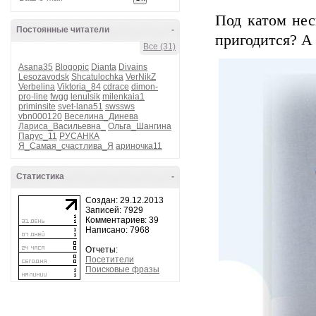
Под катом нес
Постоянные читатели
-
пригодится? А 
Все (31)
Asana35
Blogopic
Dianta
Divains
Lesozavodsk
Shcatulochka
VerNikZ
Verbelina
Viktoria_84
cdrace
dimon-
pro-line
fwgg
lenulsik
milenkaia1
priminsite
svet-lana51
swssws
vbn000120
Веселина_Динева
Лариса_Васильевна_
Ольга_Шангина
Парус_11
РУСАНКА
Я_Самая_счастлива_Я
ариночка11
Статистика
-
Создан: 29.12.2013
Записей: 7929
Комментариев: 39
Написано: 7968
Отчеты:
Посетители
Поисковые фразы