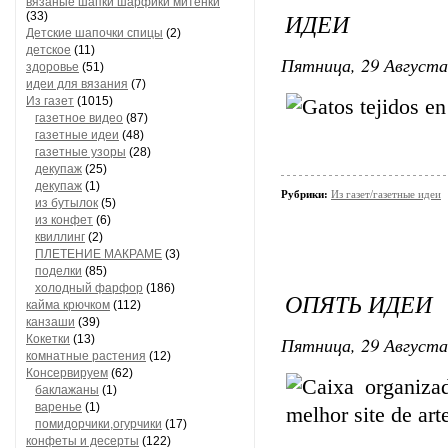
вязаные шапки шарфики митенки
ИДЕИ
(33)
Детские шапочки спицы
(2)
детское
(11)
Пятница, 29 Августа
здоровье
(51)
идеи для вязания
(7)
Из газет
(1015)
газетное видео
(87)
газетные идеи
(48)
газетные узоры
(28)
декупаж
(25)
декупаж
(1)
Рубрики:
Из газет/газетные идеи
из бутылок
(5)
из конфет
(6)
квиллинг
(2)
ПЛЕТЕНИЕ МАКРАМЕ
(3)
поделки
(85)
холодный фарфор
(186)
ОПЯТЬ ИДЕИ
кайма крючком
(112)
канзаши
(39)
Кокетки
(13)
Пятница, 29 Августа
комнатные растения
(12)
Консервируем
(62)
баклажаны
(1)
варенье
(1)
помидорчики,огурчики
(17)
конфеты и десерты
(122)