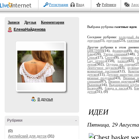
Регистрация
Вход
Рейтинги
Авос
Записи
Друзья
Комментарии
Выбрана рубрика
газетные идеи
.
ЕленаНайденова
Соседние рубрики:
холодный ф
декупаж
(1),
декупаж
(25),
газетны
Другие рубрики в этом дневн
ЦВЕТНИК
(14),
фоамиран
(0),
фо
блюд
(20),
Узоры спицами
(148),
У
Стихи
(17),
Спорт
(9),
спицами дл
Сад огород
(159),
разное
(63),
П
деток
(302),
Огурцы на грядке
(2
Ленточное кружево
(63),
кулина
комнатные растения
(12),
Кокетк
детское
(11),
Детские шапочки сп
вязаные подушки
(43),
Вязаные н
спицами
(87),
Вязание крючком
(4
Вышивка
(16),
Выращивание клубн
Болеро
(8),
блюда к пасхе
(3),
Бл
деток
(31),
(0)
В друзья
ИДЕИ
Рубрики
-
Пятница, 29 Августа
(0)
Английский для деток
(31)