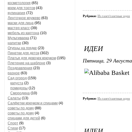
косметология
(65)
крем для тортов
(43)
кулинария
(72)
Рубрики:
Из газет/газетные идеи
Ленточное кружево
(63)
маски для лица
(95)
мастер класс
(39)
мебель из картона
(10)
Мультиварка
(71)
напитки
(30)
ИДЕИ
Огурцы на грядке
(23)
Пинетки для деток
(302)
Платья для девочек крючком
(195)
Пятница, 29 Августа
Плетение на шаблоне
(3)
Поздравления
(23)
разное
(63)
Сад огород
(159)
капуста
(2)
помидоры
(12)
Смородина
(10)
Салаты
(13)
Рубрики:
Из газет/газетные идеи
Салфетки крючком и спицами
(4)
советы по дому
(88)
советы по дому
(4)
спицами для детей
(6)
Спорт
(9)
ИДЕИ
Стихи
(17)