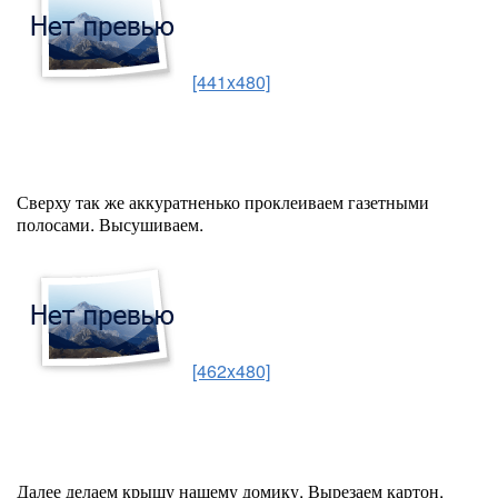
[441x480]
Сверху так же аккуратненько проклеиваем газетными
полосами. Высушиваем.
[462x480]
Далее делаем крышу нашему домику. Вырезаем картон,