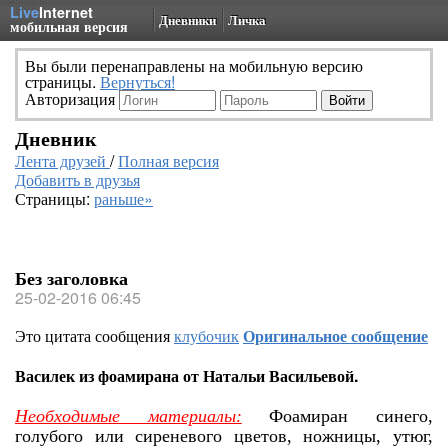
Live
Internet
Дневники
Личка
мобильная версия
Вы были перенаправлены на мобильную версию
страницы.
Вернуться!
Авторизация
Дневник
Лента друзей
/
Полная версия
Добавить в друзья
Страницы:
раньше»
Без заголовка
25-02-2016 06:45
Это цитата сообщения
клубочик
Оригинальное сообщение
Василек из фоамирана от Натальи Васильевой.
Необходимые материалы:
Фоамиран синего,
голубого или сиреневого цветов, ножницы, утюг,