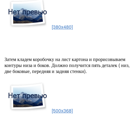
[380x480]
Затем кладем коробочку на лист картона и прорисовываем
контуры низа и боков. Должно получится пять деталек ( низ,
две боковые, передняя и задняя стенки).
[500x368]