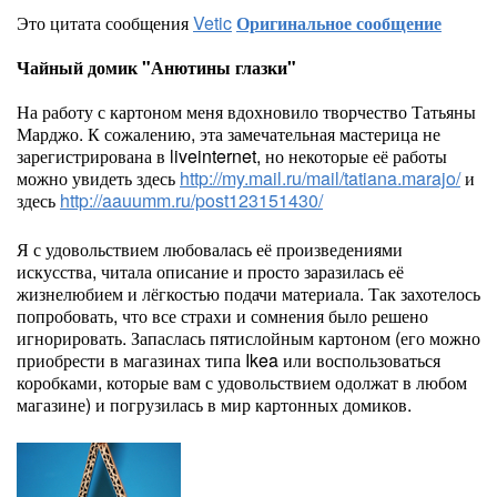
Это цитата сообщения
Vetic
Оригинальное сообщение
Чайный домик "Анютины глазки"
На работу с картоном меня вдохновило творчество Татьяны
Марджо. К сожалению, эта замечательная мастерица не
зарегистрирована в liveinternet, но некоторые её работы
можно увидеть здесь
http://my.mail.ru/mail/tatiana.marajo/
и
здесь
http://aauumm.ru/post123151430/
Я с удовольствием любовалась её произведениями
искусства, читала описание и просто заразилась её
жизнелюбием и лёгкостью подачи материала. Так захотелось
попробовать, что все страхи и сомнения было решено
игнорировать. Запаслась пятислойным картоном (его можно
приобрести в магазинах типа Ikea или воспользоваться
коробками, которые вам с удовольствием одолжат в любом
магазине) и погрузилась в мир картонных домиков.