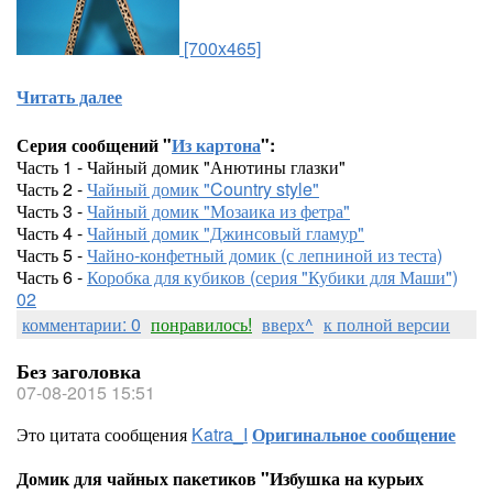
[700x465]
Читать далее
Серия сообщений "
Из картона
":
Часть 1 - Чайный домик "Анютины глазки"
Часть 2 -
Чайный домик "Country style"
Часть 3 -
Чайный домик "Мозаика из фетра"
Часть 4 -
Чайный домик "Джинсовый гламур"
Часть 5 -
Чайно-конфетный домик (с лепниной из теста)
Часть 6 -
Коробка для кубиков (серия "Кубики для Маши")
02
комментарии: 0
понравилось!
вверх^
к полной версии
Без заголовка
07-08-2015 15:51
Это цитата сообщения
Katra_I
Оригинальное сообщение
Домик для чайных пакетиков "Избушка на курьих