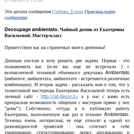
Это цитата сообщения
Глебова_Елена
Оригинальное
сообщение
Decoupage ambientato. Чайный домик от Екатерины
Васильевой. Мастер-класс
Приветствую вас на страничках моего дневника!
Данным постом я хочу решить две задачи. Первая - это
познакомить вас (если вы еще не встречали ) с
великолепной техникой объемного декупажа Ambientato
(амбиенте, амбиентата, амбиентате - встречаются различные
комбинации). И вторая задача - рассказать вам о том, что у
талантливой мастерицы Екатерины Васильевой теперь есть
личный сайт -
http://cat-decor.ru
, а у нас с вами есть
прекрасная возможность общения с мастером прямо у нее
"дома":) Собственно, оттуда я и публикую работу
Екатерины, выполненную как раз в технике Ambientato.
Техника очень интересная, ее еще относят к одной из
разновидностей тромплей - она сочетает в себе
тонирование, структурирование, лепку, аппликацию и