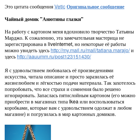
Это цитата сообщения
Vetic
Оригинальное сообщение
Чайный домик "Анютины глазки"
На работу с картоном меня вдохновило творчество Татьяны
Марджо. К сожалению, эта замечательная мастерица не
зарегистрирована в liveinternet, но некоторые её работы
можно увидеть здесь
http://my.mail.ru/mail/tatiana.marajo/
и
здесь
http://aauumm.ru/post123151430/
Я с удовольствием любовалась её произведениями
искусства, читала описание и просто заразилась её
жизнелюбием и лёгкостью подачи материала. Так захотелось
попробовать, что все страхи и сомнения было решено
игнорировать. Запаслась пятислойным картоном (его можно
приобрести в магазинах типа Ikea или воспользоваться
коробками, которые вам с удовольствием одолжат в любом
магазине) и погрузилась в мир картонных домиков.