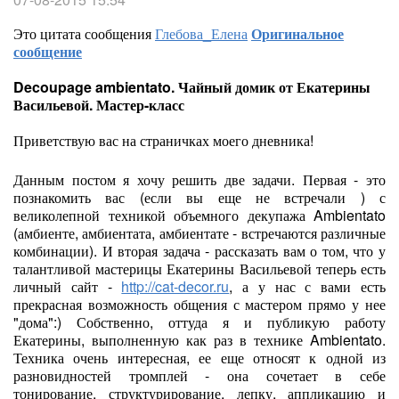
Это цитата сообщения
Глебова_Елена
Оригинальное
сообщение
Decoupage ambientato. Чайный домик от Екатерины
Васильевой. Мастер-класс
Приветствую вас на страничках моего дневника!
Данным постом я хочу решить две задачи. Первая - это
познакомить вас (если вы еще не встречали ) с
великолепной техникой объемного декупажа Ambientato
(амбиенте, амбиентата, амбиентате - встречаются различные
комбинации). И вторая задача - рассказать вам о том, что у
талантливой мастерицы Екатерины Васильевой теперь есть
личный сайт -
http://cat-decor.ru
, а у нас с вами есть
прекрасная возможность общения с мастером прямо у нее
"дома":) Собственно, оттуда я и публикую работу
Екатерины, выполненную как раз в технике Ambientato.
Техника очень интересная, ее еще относят к одной из
разновидностей тромплей - она сочетает в себе
тонирование, структурирование, лепку, аппликацию и