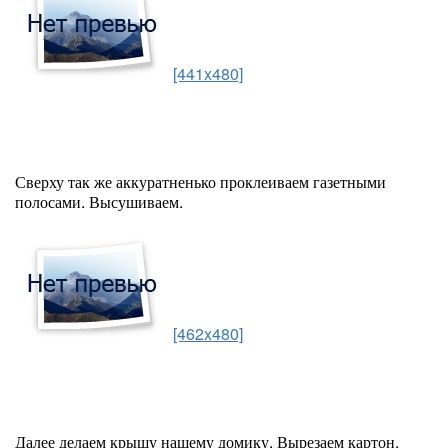
[441x480]
Сверху так же аккуратненько проклеиваем газетными
полосами. Высушиваем.
[462x480]
Далее делаем крышу нашему домику. Вырезаем картон,