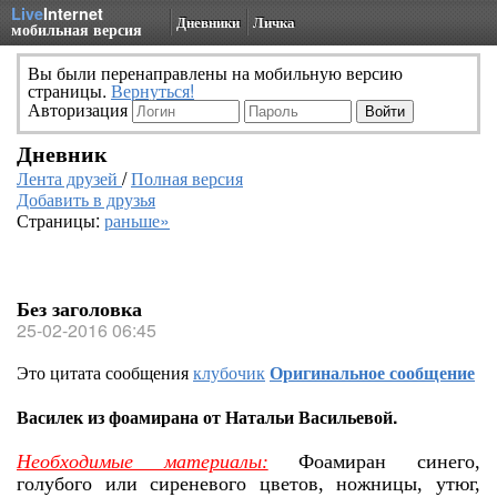
Live
Internet
Дневники
Личка
мобильная версия
Вы были перенаправлены на мобильную версию
страницы.
Вернуться!
Авторизация
Дневник
Лента друзей
/
Полная версия
Добавить в друзья
Страницы:
раньше»
Без заголовка
25-02-2016 06:45
Это цитата сообщения
клубочик
Оригинальное сообщение
Василек из фоамирана от Натальи Васильевой.
Необходимые материалы:
Фоамиран синего,
голубого или сиреневого цветов, ножницы, утюг,