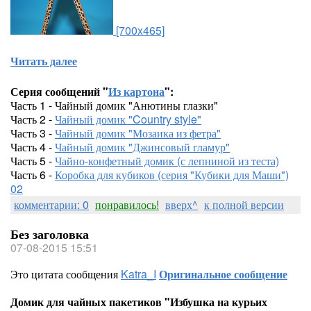
[700x465]
Читать далее
Серия сообщений "
Из картона
":
Часть 1 - Чайный домик "Анютины глазки"
Часть 2 -
Чайный домик "Country style"
Часть 3 -
Чайный домик "Мозаика из фетра"
Часть 4 -
Чайный домик "Джинсовый гламур"
Часть 5 -
Чайно-конфетный домик (с лепниной из теста)
Часть 6 -
Коробка для кубиков (серия "Кубики для Маши")
02
комментарии: 0
понравилось!
вверх^
к полной версии
Без заголовка
07-08-2015 15:51
Это цитата сообщения
Katra_I
Оригинальное сообщение
Домик для чайных пакетиков "Избушка на курьих