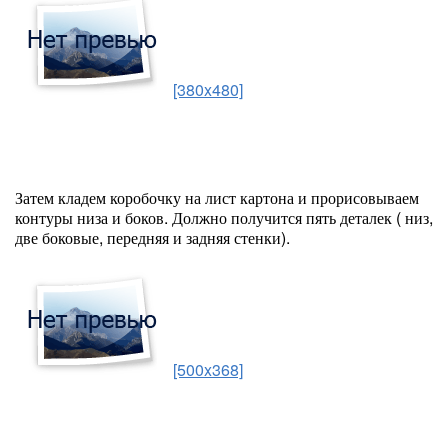
[380x480]
Затем кладем коробочку на лист картона и прорисовываем
контуры низа и боков. Должно получится пять деталек ( низ,
две боковые, передняя и задняя стенки).
[500x368]