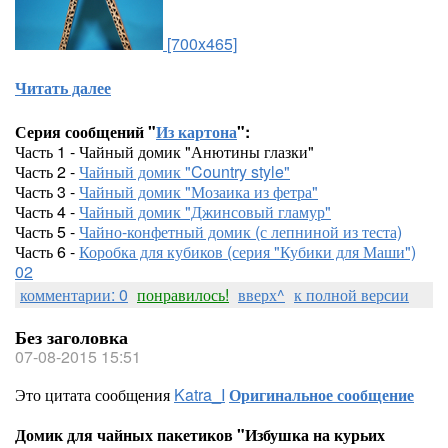
[700x465]
Читать далее
Серия сообщений "
Из картона
":
Часть 1 - Чайный домик "Анютины глазки"
Часть 2 -
Чайный домик "Country style"
Часть 3 -
Чайный домик "Мозаика из фетра"
Часть 4 -
Чайный домик "Джинсовый гламур"
Часть 5 -
Чайно-конфетный домик (с лепниной из теста)
Часть 6 -
Коробка для кубиков (серия "Кубики для Маши")
02
комментарии: 0
понравилось!
вверх^
к полной версии
Без заголовка
07-08-2015 15:51
Это цитата сообщения
Katra_I
Оригинальное сообщение
Домик для чайных пакетиков "Избушка на курьих