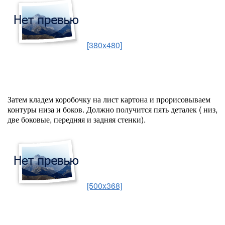
[380x480]
Затем кладем коробочку на лист картона и прорисовываем
контуры низа и боков. Должно получится пять деталек ( низ,
две боковые, передняя и задняя стенки).
[500x368]