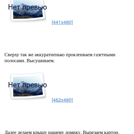
[441x480]
Сверху так же аккуратненько проклеиваем газетными
полосами. Высушиваем.
[462x480]
Далее делаем крышу нашему домику. Вырезаем картон,