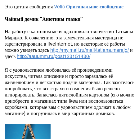
Это цитата сообщения
Vetic
Оригинальное сообщение
Чайный домик "Анютины глазки"
На работу с картоном меня вдохновило творчество Татьяны
Марджо. К сожалению, эта замечательная мастерица не
зарегистрирована в liveinternet, но некоторые её работы
можно увидеть здесь
http://my.mail.ru/mail/tatiana.marajo/
и
здесь
http://aauumm.ru/post123151430/
Я с удовольствием любовалась её произведениями
искусства, читала описание и просто заразилась её
жизнелюбием и лёгкостью подачи материала. Так захотелось
попробовать, что все страхи и сомнения было решено
игнорировать. Запаслась пятислойным картоном (его можно
приобрести в магазинах типа Ikea или воспользоваться
коробками, которые вам с удовольствием одолжат в любом
магазине) и погрузилась в мир картонных домиков.