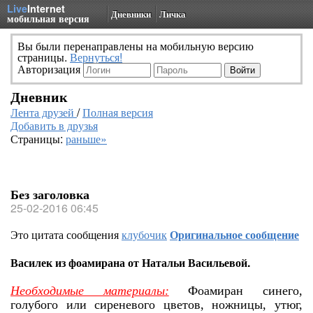
Live
Internet
Дневники
Личка
мобильная версия
Вы были перенаправлены на мобильную версию
страницы.
Вернуться!
Авторизация
Дневник
Лента друзей
/
Полная версия
Добавить в друзья
Страницы:
раньше»
Без заголовка
25-02-2016 06:45
Это цитата сообщения
клубочик
Оригинальное сообщение
Василек из фоамирана от Натальи Васильевой.
Необходимые материалы:
Фоамиран синего,
голубого или сиреневого цветов, ножницы, утюг,