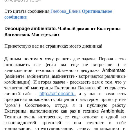
Это цитата сообщения
Глебова_Елена
Оригинальное
сообщение
Decoupage ambientato. Чайный домик от Екатерины
Васильевой. Мастер-класс
Приветствую вас на страничках моего дневника!
Данным постом я хочу решить две задачи. Первая - это
познакомить вас (если вы еще не встречали ) с
великолепной техникой объемного декупажа Ambientato
(амбиенте, амбиентата, амбиентате - встречаются различные
комбинации). И вторая задача - рассказать вам о том, что у
талантливой мастерицы Екатерины Васильевой теперь есть
личный сайт -
http://cat-decor.ru
, а у нас с вами есть
прекрасная возможность общения с мастером прямо у нее
"дома":) Собственно, оттуда я и публикую работу
Екатерины, выполненную как раз в технике Ambientato.
Техника очень интересная, ее еще относят к одной из
разновидностей тромплей - она сочетает в себе
тонирование, структурирование, лепку, аппликацию и