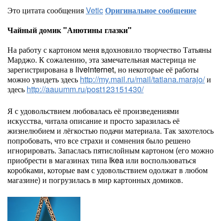
Это цитата сообщения
Vetic
Оригинальное сообщение
Чайный домик "Анютины глазки"
На работу с картоном меня вдохновило творчество Татьяны
Марджо. К сожалению, эта замечательная мастерица не
зарегистрирована в liveinternet, но некоторые её работы
можно увидеть здесь
http://my.mail.ru/mail/tatiana.marajo/
и
здесь
http://aauumm.ru/post123151430/
Я с удовольствием любовалась её произведениями
искусства, читала описание и просто заразилась её
жизнелюбием и лёгкостью подачи материала. Так захотелось
попробовать, что все страхи и сомнения было решено
игнорировать. Запаслась пятислойным картоном (его можно
приобрести в магазинах типа Ikea или воспользоваться
коробками, которые вам с удовольствием одолжат в любом
магазине) и погрузилась в мир картонных домиков.