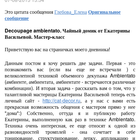
Это цитата сообщения
Глебова_Елена
Оригинальное
сообщение
Decoupage ambientato. Чайный домик от Екатерины
Васильевой. Мастер-класс
Приветствую вас на страничках моего дневника!
Данным постом я хочу решить две задачи. Первая - это
познакомить вас (если вы еще не встречали ) с
великолепной техникой объемного декупажа Ambientato
(амбиенте, амбиентата, амбиентате - встречаются различные
комбинации). И вторая задача - рассказать вам о том, что у
талантливой мастерицы Екатерины Васильевой теперь есть
личный сайт -
http://cat-decor.ru
, а у нас с вами есть
прекрасная возможность общения с мастером прямо у нее
"дома":) Собственно, оттуда я и публикую работу
Екатерины, выполненную как раз в технике Ambientato.
Техника очень интересная, ее еще относят к одной из
разновидностей тромплей - она сочетает в себе
тонирование, структурирование, лепку, аппликацию и