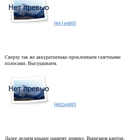
[441x480]
Сверху так же аккуратненько проклеиваем газетными
полосами. Высушиваем.
[462x480]
Далее делаем крышу нашему домику. Вырезаем картон,