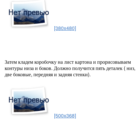
[380x480]
Затем кладем коробочку на лист картона и прорисовываем
контуры низа и боков. Должно получится пять деталек ( низ,
две боковые, передняя и задняя стенки).
[500x368]