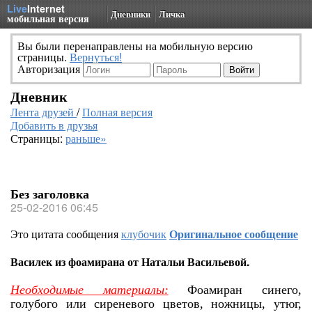
Live
Internet
Дневники
Личка
мобильная версия
Вы были перенаправлены на мобильную версию
страницы.
Вернуться!
Авторизация
Дневник
Лента друзей
/
Полная версия
Добавить в друзья
Страницы:
раньше»
Без заголовка
25-02-2016 06:45
Это цитата сообщения
клубочик
Оригинальное сообщение
Василек из фоамирана от Натальи Васильевой.
Необходимые материалы:
Фоамиран синего,
голубого или сиреневого цветов, ножницы, утюг,