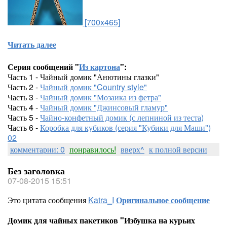
[700x465]
Читать далее
Серия сообщений "
Из картона
":
Часть 1 - Чайный домик "Анютины глазки"
Часть 2 -
Чайный домик "Country style"
Часть 3 -
Чайный домик "Мозаика из фетра"
Часть 4 -
Чайный домик "Джинсовый гламур"
Часть 5 -
Чайно-конфетный домик (с лепниной из теста)
Часть 6 -
Коробка для кубиков (серия "Кубики для Маши")
02
комментарии: 0
понравилось!
вверх^
к полной версии
Без заголовка
07-08-2015 15:51
Это цитата сообщения
Katra_I
Оригинальное сообщение
Домик для чайных пакетиков "Избушка на курьих